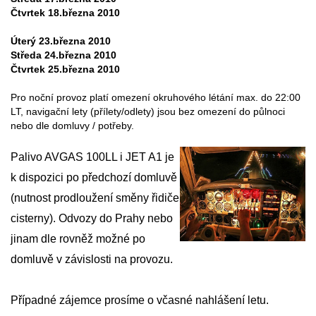
Čtvrtek 18.března 2010
Úterý 23.března 2010
Středa 24.března 2010
Čtvrtek 25.března 2010
Pro noční provoz platí omezení okruhového létání max. do 22:00
LT, navigační lety (přílety/odlety) jsou bez omezení do půlnoci
nebo dle domluvy / potřeby.
Palivo AVGAS 100LL i JET A1 je
k dispozici po předchozí domluvě
(nutnost prodloužení směny řidiče
cisterny). Odvozy do Prahy nebo
jinam dle rovněž možné po
domluvě v závislosti na provozu.
Případné zájemce prosíme o včasné nahlášení letu.