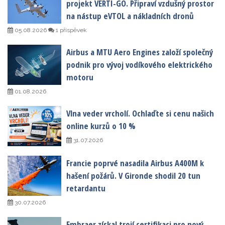
projekt VERTI-GO. Připraví vzdušný prostor
na nástup eVTOL a nákladních dronů
05.08.2026
1 příspěvek
Airbus a MTU Aero Engines založí společný
podnik pro vývoj vodíkového elektrického
motoru
01.08.2026
Vlna veder vrcholí. Ochlaďte si cenu našich
online kurzů o 10 %
31.07.2026
Francie poprvé nasadila Airbus A400M k
hašení požárů. V Gironde shodil 20 tun
retardantu
30.07.2026
Embraer získal trojí certifikaci pro nový