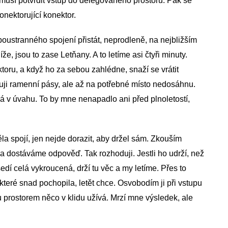
musí potvrdit vstup do delegovaného prostoru. Pak se
onektorující konektor.
oustranného spojení přistát, neprodleně, na nejbližším
íže, jsou to zase Letňany. A to letíme asi čtyři minuty.
oru, a když ho za sebou zahlédne, snaží se vrátit
ňuji ramenní pásy, ale až na potřebné místo nedosáhnu.
 v úvahu. To by mne nenapadlo ani před plnoletostí,
a spojí, jen nejde dorazit, aby držel sám. Zkouším
e a dostáváme odpověď. Tak rozhoduji. Jestli ho udrží, než
edí celá vykroucená, drží tu věc a my letíme. Přes to
, které snad pochopila, letět chce. Osvobodím ji při vstupu
 prostorem něco v klidu užívá. Mrzí mne výsledek, ale