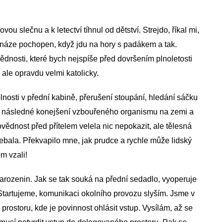
vou slečnu a k letectví tíhnul od dětství. Strejdo, říkal mi,
u snáze pochopen, když jdu na hory s padákem a tak.
nosti, které bych nejspíše před dovršením plnoletosti
 ale opravdu velmi katolicky.
nosti v přední kabině, přerušení stoupání, hledání sáčku
uhé následné konejšení vzbouřeného organismu na zemi a
vědnost před přítelem velela nic nepokazit, ale tělesná
řebala. Překvapilo mne, jak prudce a rychle může lidský
m vzali!
arozenin. Jak se tak souká na přední sedadlo, vyoperuje
Startujeme, komunikaci okolního provozu slyším. Jsme v
ostoru, kde je povinnost ohlásit vstup. Vysílám, až se