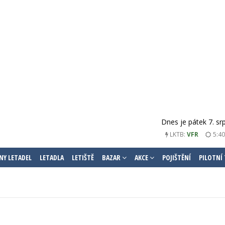
Dnes je pátek 7. sr
LKTB:
VFR
5:40
NY LETADEL
LETADLA
LETIŠTĚ
BAZAR
AKCE
POJIŠTĚNÍ
PILOTNÍ