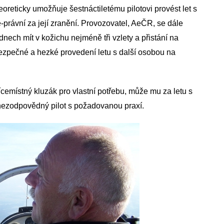
eoreticky umožňuje šestnáctiletému pilotovi provést let s
právní za její zranění. Provozovatel, AeČR, se dále
dnech mít v kožichu nejméně tři vzlety a přistání na
bezpečné a hezké provedení letu s další osobou na
cemístný kluzák pro vlastní potřebu, může mu za letu s
 nezodpovědný pilot s požadovanou praxí.