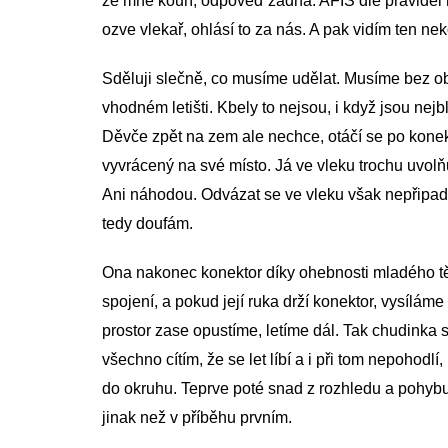
ze mne kouří, odpověď žádná. AFIS dle pravidel 
ozve vlekař, ohlásí to za nás. A pak vidím ten nek
Sděluji slečně, co musíme udělat. Musíme bez ob
vhodném letišti. Kbely to nejsou, i když jsou nejbl
Děvče zpět na zem ale nechce, otáčí se po konekt
vyvrácený na své místo. Já ve vleku trochu uvol
Ani náhodou. Odvázat se ve vleku však nepřipadá
tedy doufám.
Ona nakonec konektor díky ohebnosti mladého těl
spojení, a pokud její ruka drží konektor, vysílám
prostor zase opustíme, letíme dál. Tak chudinka s
všechno cítím, že se let líbí a i při tom nepohodlí
do okruhu. Teprve poté snad z rozhledu a pohybu
jinak než v příběhu prvním.