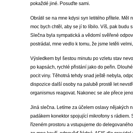
pokaždé jiné. Posuďte sami.
Obrátil se na mne kdysi syn letitého přítele. Měl no
moc bych chtěl, aby se jí to líbilo. Víš, pak bud
Slečna byla sympatická a vědomí svěřené odpověd
postrádal, mne vedlo k tomu, že jsme letěli velmi,
Výsledkem byl šestou minutu po vzletu stav nevol
po kapsách, rychlé přistání jako do peřin. Dlo
pocit viny. Těhotná tehdy snad ještě nebyla, odpo
dispozice další osoby na palubě prostě let nevst
organismus reagovat. Nakonec se ale přece jeno
Jiná slečna. Letíme za účelem oslavy nějakých n
padákem konektor spojující mikrofony s rádiem. 
řízeném prostoru a vstupujeme do delegovaného pr