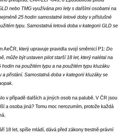
e GLD nebo TMG využívána pro lety s dalšími osobami na
j. nejméně 25 hodin samostatné letové doby v příslušné
oužitém typu. Samostatná letová doba v kategorii GLD se
m AeČR, který upravuje pravidla svojí směrnicí P1:
Do
, může být ustaven pilot starší 18 let, který nalétal na
5 hodin na použitém typu a na použitém typu kluzáku
 a přistání. Samostatná doba v kategorii kluzáky se
aopak.
slo v případě dalších a jiných osob na palubě. V ČR jsou
lší a osoba jiná? Tomu moc nerozumím, protože každá
ná.
ří 18 let, spíše mládí, dává před zákony trestně-právní