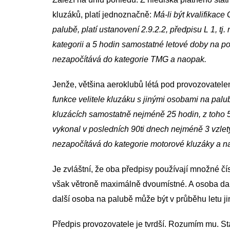
kluzáků, platí jednoznačně:
Má-li být kvalifikac
palubě, platí ustanovení 2.9.2.2, předpisu L 1, t
kategorii a 5 hodin samostatné letové doby na p
nezapočítává do kategorie TMG a naopak.
Jenže, většina aeroklubů létá pod provozovatele
funkce velitele kluzáku s jinými osobami na palubě
kluzácích samostatně nejméně 25 hodin, z toho 
vykonal v posledních 90ti dnech nejméně 3 vzlety
nezapočítává do kategorie motorové kluzáky a n
Je zvláštní, že oba předpisy používají množné čí
však větroně maximálně dvoumístné. A osoba da
další osoba na palubě může být v průběhu letu ji
Předpis provozovatele je tvrdší. Rozumím mu. Stá