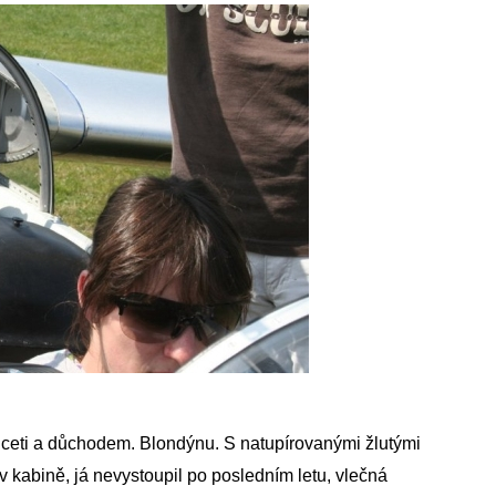
řiceti a důchodem. Blondýnu. S natupírovanými žlutými
v kabině, já nevystoupil po posledním letu, vlečná