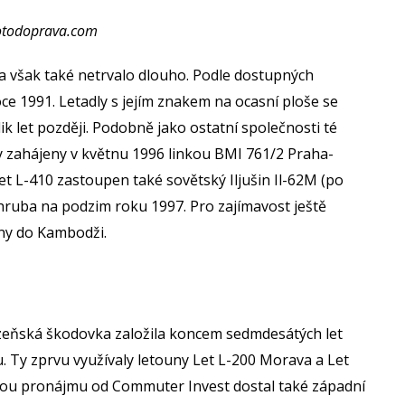
otodoprava.com
a však také netrvalo dlouho. Podle dostupných
ce 1991. Letadly s jejím znakem na ocasní ploše se
ik let později. Podobně jako ostatní společnosti té
y zahájeny v květnu 1996 linkou BMI 761/2 Praha-
Let L-410 zastoupen také sovětský Iljušin Il-62M (po
hruba na podzim roku 1997. Pro zajímavost ještě
ány do Kambodži.
plzeňská škodovka založila koncem sedmdesátých let
. Ty zprvu využívaly letouny Let L-200 Morava a Let
formou pronájmu od Commuter Invest dostal také západní