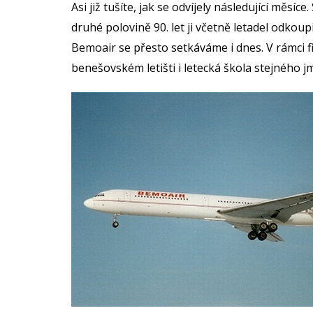
Asi již tušíte, jak se odvíjely následující měsí
druhé polovině 90. let ji včetně letadel odkoup
Bemoair se přesto setkáváme i dnes. V rámci f
benešovském letišti i letecká škola stejného 