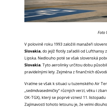
Foto 
V polovině roku 1993 založili manažeři sloven
Slovakia
, do jejíž flotily zařadili od Lufthans
Lipska. Nedlouho poté se však slovenská pob
Slovakia
. Tyto aerolinky určitou dobu působil
pravidelnými lety. Zejména z finančních důvodů 
Vraťme se však k situaci u tuzemského Air Terr
„sedmdvasedmičky“ různých verzí, věku i zbar
OK-TGX), který se poprvé vznesl 11. listopadu 1
Zajímavostí tohoto letounu je, že velmi dlou