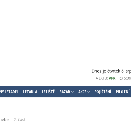
Dnes je čtvrtek 6. s
5:39
LKTB:
VFR
NY LETADEL
LETADLA
LETIŠTĚ
BAZAR
AKCE
POJIŠTĚNÍ
PILOTNÍ
nebe – 2. část