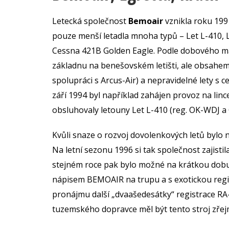
Letecká společnost
Bemoair
vznikla roku 1991
pouze menší letadla mnoha typů – Let L-410, 
Cessna 421B Golden Eagle. Podle dobového ma
základnu na benešovském letišti, ale obsahem 
spolupráci s Arcus-Air) a nepravidelné lety s c
září 1994 byl například zahájen provoz na l
obsluhovaly letouny Let L-410 (reg. OK-WDJ 
Kvůli snaze o rozvoj dovolenkových letů bylo nu
Na letní sezonu 1996 si tak společnost zajistil
stejném roce pak bylo možné na krátkou dobu 
nápisem BEMOAIR na trupu a s exotickou regis
pronájmu další „dvaašedesátky“ registrace RA-
tuzemského dopravce měl být tento stroj zřej