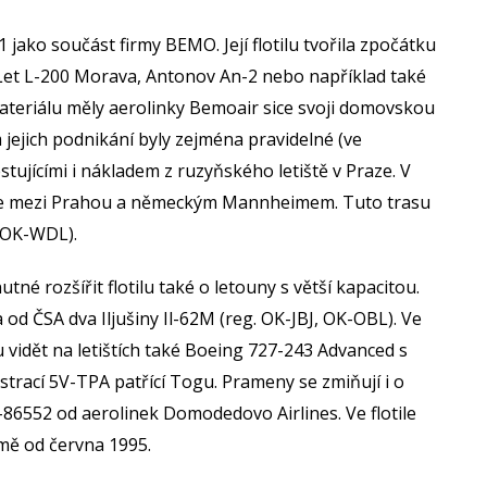
 jako součást firmy BEMO. Její flotilu tvořila zpočátku
Let L-200 Morava, Antonov An-2 nebo například také
teriálu měly aerolinky Bemoair sice svoji domovskou
jejich podnikání byly zejména pravidelné (ve
estujícími i nákladem z ruzyňského letiště v Praze. V
ince mezi Prahou a německým Mannheimem. Tuto trasu
a OK-WDL).
tné rozšířit flotilu také o letouny s větší kapacitou.
a od ČSA dva Iljušiny Il-62M (reg. OK-JBJ, OK-OBL). Ve
vidět na letištích také Boeing 727-243 Advanced s
trací 5V-TPA patřící Togu. Prameny se zmiňují i o
86552 od aerolinek Domodedovo Airlines. Ve flotile
mě od června 1995.