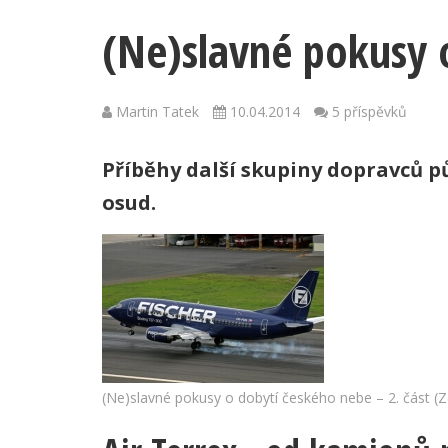
(Ne)slavné pokusy o
Martin Tatek
10.04.2014
5 příspěvků
Příběhy další skupiny dopravců pů
osud.
(Ne)slavné pokusy o dobytí českého nebe – 2. část (Z