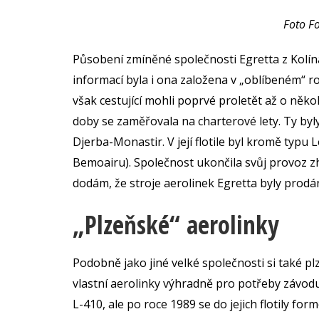
Foto F
Působení zmíněné společnosti Egretta z Kolín
informací byla i ona založena v „oblíbeném“ ro
však cestující mohli poprvé proletět až o někol
doby se zaměřovala na charterové lety. Ty byl
Djerba-Monastir. V její flotile byl kromě typu 
Bemoairu). Společnost ukončila svůj provoz z
dodám, že stroje aerolinek Egretta byly prod
„Plzeňské“ aerolinky
Podobně jako jiné velké společnosti si také 
vlastní aerolinky výhradně pro potřeby závodu
L-410, ale po roce 1989 se do jejich flotily 