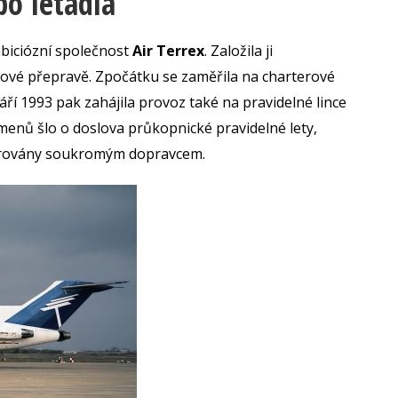
po letadla
biciózní společnost
Air Terrex
. Založila ji
onové přepravě. Zpočátku se zaměřila na charterové
září 1993 pak zahájila provoz také na pravidelné lince
enů šlo o doslova průkopnické pravidelné lety,
perovány soukromým dopravcem.