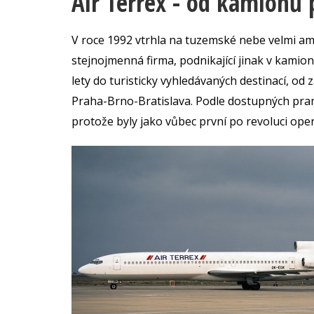
Air Terrex - od kamionů 
V roce 1992 vtrhla na tuzemské nebe velmi am
stejnojmenná firma, podnikající jinak v kami
lety do turisticky vyhledávaných destinací, od 
Praha-Brno-Bratislava. Podle dostupných pram
protože byly jako vůbec první po revoluci o