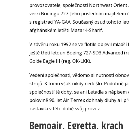
provozovatele, společnosti Northwest Orient A
verzi Boeingu 727. Jeho posledním majitelem ú
s registrací YA-GAA. Současný osud tohoto let
afghánském letišti Mazar-i-Sharif.
V závěru roku 1992 se ve flotile objevil mladš
ještě třetí letoun Boeing 727-SD3 Advanced (r
Golde Eagle III (reg. OK-LKK).
Vedení společnosti, vědomo si nutnosti obnov
strojů. K tomu však nikdy nedošlo. Podobně ja
společností té doby, se ani Letadla s nápisem 
polovině 90. let Air Terrex dohnaly dluhy a i
zastavila v této době svůj provoz.
Bemoair, Egretta, krach