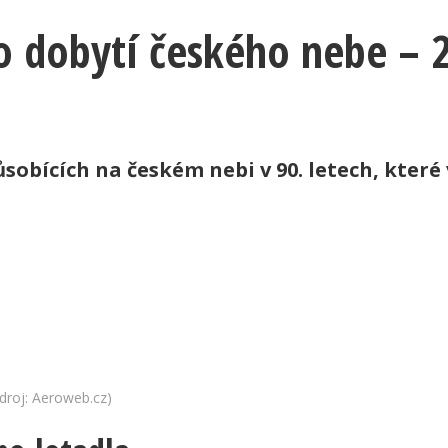
 dobytí českého nebe – 2
sobících na českém nebi v 90. letech, které 
droj: Aeroweb.cz)