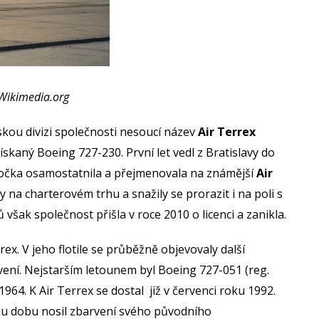
Wikimedia.org
skou divizi společnosti nesoucí název
Air Terrex
y získaný Boeing 727-230. První let vedl z Bratislavy do
očka osamostatnila a přejmenovala na známější
Air
y na charterovém trhu a snažily se prorazit i na poli s
však společnost přišla v roce 2010 o licenci a zanikla.
ex. V jeho flotile se průběžně objevovaly další
vení. Nejstarším letounem byl Boeing 727-051 (reg.
964. K Air Terrex se dostal již v červenci roku 1992.
hou dobu nosil zbarvení svého původního