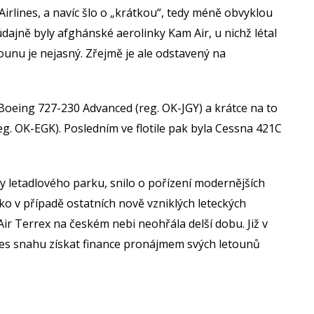
irlines, a navíc šlo o „krátkou“, tedy méně obvyklou
dajně byly afghánské aerolinky Kam Air, u nichž létal
ounu je nejasný. Zřejmě je ale odstavený na
í Boeing 727-230 Advanced (reg. OK-JGY) a krátce na to
eg. OK-EGK). Posledním ve flotile pak byla Cessna 421C
y letadlového parku, snilo o pořízení modernějších
ko v případě ostatních nově vzniklých leteckých
Air Terrex na českém nebi neohřála delší dobu. Již v
 přes snahu získat finance pronájmem svých letounů