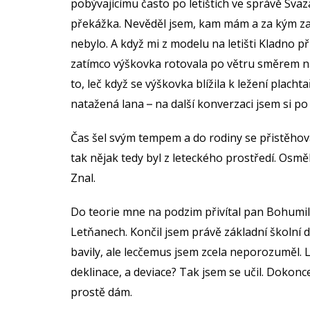
pobývajícímu často po letištích ve správě Svaz
překážka. Nevěděl jsem, kam mám a za kým zají
nebylo. A když mi z modelu na letišti Kladno př
zatímco výškovka rotovala po větru směrem na
to, leč když se výškovka blížila k ležení placht
natažená lana
na další konverzaci jsem si po
–
Čas šel svým tempem a do rodiny se přistěhov
tak nějak tedy byl z leteckého prostředí. Osmě
Znal.
Do teorie mne na podzim přivítal pan Bohumil
Letňanech. Končil jsem právě základní školní
bavily, ale lecčemus jsem zcela neporozuměl.
deklinace, a deviace? Tak jsem se učil. Dokonc
prostě dám.