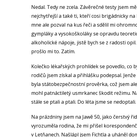
Nedal. Tedy ne zcela. Závěrečné testy jsem měl 
nejchytřejší a také ti, kteří cosi brigádnicky na 
mne ale pozval na kus řeči a sdělil mi ohromn
gympláky a vysokoškoláky se opravdu teoreti
alkoholické nápoje, jistě bych se z radosti opil
prošlo mi to. Zatím.
Kolečko lékařských prohlídek se povedlo, co b
rodičů jsem získal a přihlášku podepsal. Jenž
byla státobezpečnostní prověrka, což jsem ale 
mohl patnáctiletý usmrkanec škodit režimu. Na 
stále se ptali a ptali. Do léta jsme se nedoptali.
Na prázdniny jsem na Jawě 50, jako čerstvý řid
vyrozuměla rodina, že mi přišel korespondenč
v Letňanech. Našlápl jsem Fichtla a uháněl do