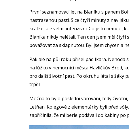
První seznamovací let na Blaníku s panem Bo
nastraženou pastí. Sice čtyři minuty z naviják
krátké, ale velmi intenzivní. Co je to nemoc 
Blaníka nikdy nelétali. Ten den jsem měl čtyři s
považovat za sklapnutou. Byl jsem chycen a ne
Pak ale na půl roku přišel pád Ikara. Nehoda 
na lůžko v nemocnici města Havlíčkův Brod, kde
pro další životní past. Po okruhu létal s žáky 
trpěl.
Možná to bylo poslední varování, tedy životní, a
Letňan. Kolegové z elementárky byli před sóly
zapříčinila, že mi berle podávali do kabiny po p