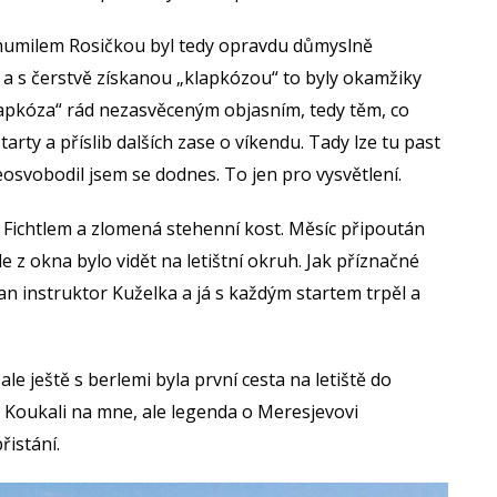
humilem Rosičkou byl tedy opravdu důmyslně
u a s čerstvě získanou „klapkózou“ to byly okamžiky
„klapkóza“ rád nezasvěceným objasním, tedy těm, co
tarty a příslib dalších zase o víkendu. Tady lze tu past
osvobodil jsem se dodnes. To jen pro vysvětlení.
s Fichtlem a zlomená stehenní kost. Měsíc připoután
 z okna bylo vidět na letištní okruh. Jak příznačné
pan instruktor Kuželka a já s každým startem trpěl a
le ještě s berlemi byla první cesta na letiště do
. Koukali na mne, ale legenda o Meresjevovi
řistání.