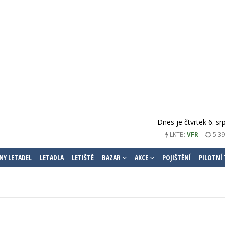
Dnes je čtvrtek 6. s
LKTB:
VFR
5:39
NY LETADEL
LETADLA
LETIŠTĚ
BAZAR
AKCE
POJIŠTĚNÍ
PILOTNÍ