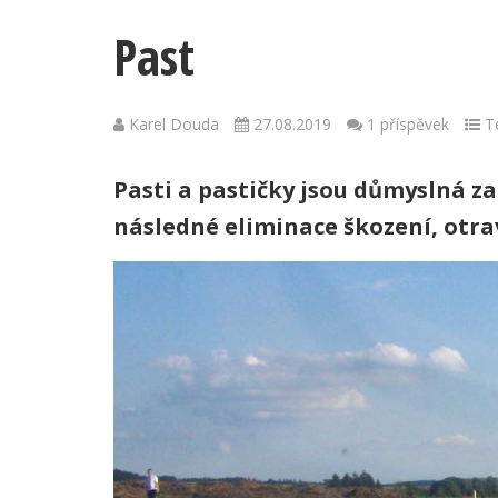
Past
Karel Douda
27.08.2019
1 příspěvek
Te
Pasti a pastičky jsou důmyslná z
následné eliminace škození, otra