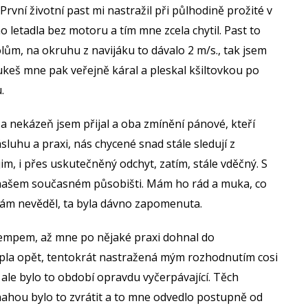
vní životní past mi nastražil při půlhodině prožité v
ho letadla bez motoru a tím mne zcela chytil. Past to
lům, na okruhu z navijáku to dávalo 2 m/s., tak jsem
Lukeš mne pak veřejně káral a pleskal kšiltovkou po
.
za nekázeň jsem přijal a oba zmínění pánové, kteří
sluhu a praxi, nás chycené snad stále sledují z
im, i přes uskutečněný odchyt, zatím, stále vděčný. S
našem současném působišti. Mám ho rád a muka, co
sám nevěděl, ta byla dávno zapomenuta.
m tempem, až mne po nějaké praxi dohnal do
apla opět, tentokrát nastražená mým rozhodnutím cosi
to, ale bylo to období opravdu vyčerpávající. Těch
Snahou bylo to zvrátit a to mne odvedlo postupně od