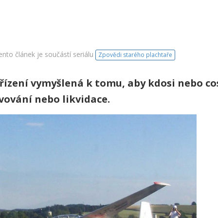
nto článek je součástí seriálu
Zpovědi starého plachtaře
ařízení vymyšlená k tomu, aby kdosi nebo co
vování nebo likvidace.