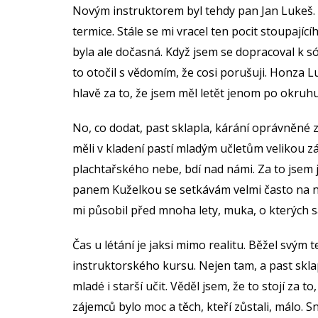
Novým instruktorem byl tehdy pan Jan Lukeš. Pr
termice. Stále se mi vracel ten pocit stoupající
byla ale dočasná. Když jsem se dopracoval k só
to otočil s vědomím, že cosi porušuji. Honza 
hlavě za to, že jsem měl letět jenom po okruhu
No, co dodat, past sklapla, kárání oprávněné 
měli v kladení pastí mladým učletům velikou zá
plachtařského nebe, bdí nad námi. Za to jsem j
panem Kuželkou se setkávám velmi často na 
mi působil před mnoha lety, muka, o kterých 
Čas u létání je jaksi mimo realitu. Běžel svý
instruktorského kursu. Nejen tam, a past skl
mladé i starší učit. Věděl jsem, že to stojí za 
zájemců bylo moc a těch, kteří zůstali, málo. 