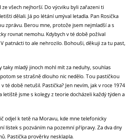
ze všech nejhorší. Do výcviku byli zařazeni ti
letišti dělali. Já po létání umýval letadla. Pan Rosička
ou zprávu. Berou mne, protože jsem nejmladší a s
cky rovnat nemohu. Kdybych v té době požíval
. V patnácti to ale nehrozilo. Bohouši, děkuji za tu past,
y taky mladý jinoch mohl mít za neduhy, souhlas
e potom se strašně dlouho nic nedělo. Tou pastičkou
v té době netušil. Pastička? Jen nevím, jak v roce 1974
letiště jsme s kolegy z teorie docházeli každý týden a
ič odjel k tetě na Moravu, kde mne telefonicky
ní lístek s pozváním na pozemní přípravy. Za dva dny
mů. Pastička prověrky nesklapla.