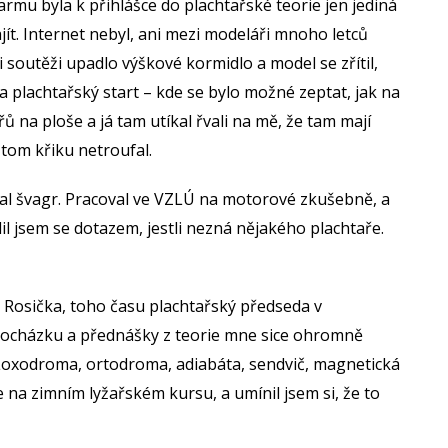
armu byla k přihlášce do plachtařské teorie jen jediná
t. Internet nebyl, ani mezi modeláři mnoho letců
i soutěži upadlo výškové kormidlo a model se zřítil,
 plachtařský start – kde se bylo možné zeptat, jak na
ařů na ploše a já tam utíkal řvali na mě, že tam mají
 tom křiku netroufal.
al švagr. Pracoval ve VZLÚ na motorové zkušebně, a
lil jsem se dotazem, jestli nezná nějakého plachtaře.
 Rosička, toho času plachtařský předseda v
 docházku a přednášky z teorie mne sice ohromně
 Loxodroma, ortodroma, adiabáta, sendvič, magnetická
e na zimním lyžařském kursu, a umínil jsem si, že to