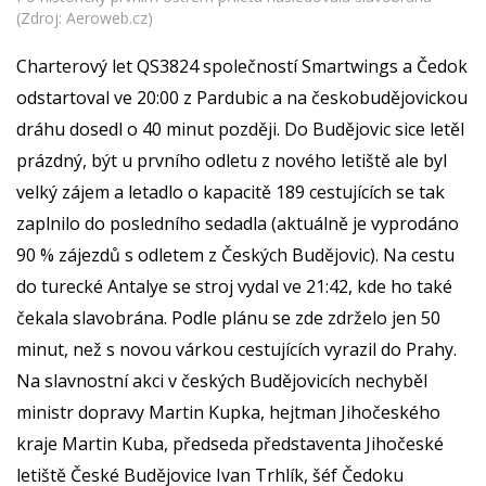
(Zdroj: Aeroweb.cz)
Charterový let QS3824 společností Smartwings a Čedok
odstartoval ve 20:00 z Pardubic a na českobudějovickou
dráhu dosedl o 40 minut později. Do Budějovic sice letěl
prázdný, být u prvního odletu z nového letiště ale byl
velký zájem a letadlo o kapacitě 189 cestujících se tak
zaplnilo do posledního sedadla (aktuálně je vyprodáno
90 % zájezdů s odletem z Českých Budějovic). Na cestu
do turecké Antalye se stroj vydal ve 21:42, kde ho také
čekala slavobrána. Podle plánu se zde zdrželo jen 50
minut, než s novou várkou cestujících vyrazil do Prahy.
Na slavnostní akci v českých Budějovicích nechyběl
ministr dopravy Martin Kupka, hejtman Jihočeského
kraje Martin Kuba, předseda představenta Jihočeské
letiště České Budějovice Ivan Trhlík, šéf Čedoku