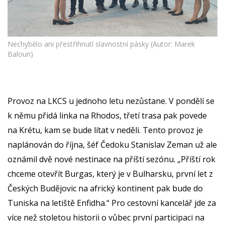
Nechybělo ani přestřihnutí slavnostní pásky (Autor: Marek
Baloun)
Provoz na LKCS u jednoho letu nezůstane. V pondělí se
k němu přidá linka na Rhodos, třetí trasa pak povede
na Krétu, kam se bude lítat v neděli. Tento provoz je
naplánován do října, šéf Čedoku Stanislav Zeman už ale
oznámil dvě nové nestinace na příští sezónu. „Příští rok
chceme otevřít Burgas, který je v Bulharsku, první let z
Českých Budějovic na africký kontinent pak bude do
Tuniska na letiště Enfidha.“ Pro cestovní kancelář jde za
více než stoletou historii o vůbec první participaci na