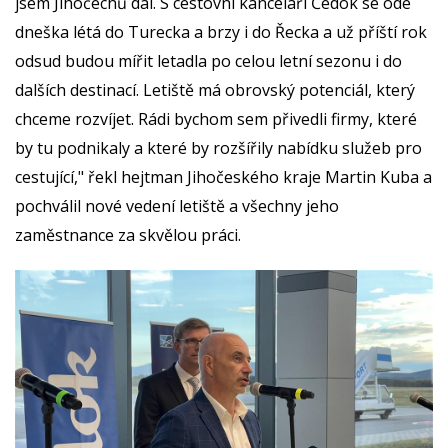
jsem Jihočechů dal. S cestovní kanceláří Čedok se ode
dneška létá do Turecka a brzy i do Řecka a už příští rok
odsud budou mířit letadla po celou letní sezonu i do
dalších destinací. Letiště má obrovský potenciál, který
chceme rozvíjet. Rádi bychom sem přivedli firmy, které
by tu podnikaly a které by rozšířily nabídku služeb pro
cestující," řekl hejtman Jihočeského kraje Martin Kuba a
pochválil nové vedení letiště a všechny jeho
zaměstnance za skvělou práci.