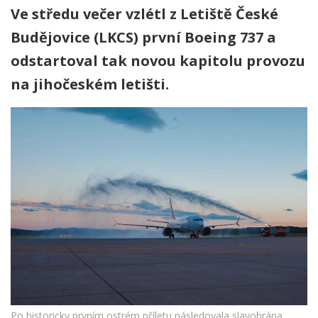
Ve středu večer vzlétl z Letiště České
Budějovice (LKCS) první Boeing 737 a
odstartoval tak novou kapitolu provozu
na jihočeském letišti.
Po historicky prvním ostrém příletu následovala slavobrána