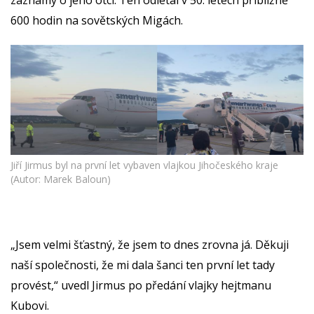
záznamy o jeho otci. Ten odlétal v 50. letech přibližně
600 hodin na sovětských Migách.
Jiří Jirmus byl na první let vybaven vlajkou Jihočeského kraje
(Autor: Marek Baloun)
„Jsem velmi šťastný, že jsem to dnes zrovna já. Děkuji
naší společnosti, že mi dala šanci ten první let tady
provést,“ uvedl Jirmus po předání vlajky hejtmanu
Kubovi.