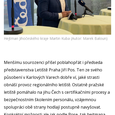
Hejtman Jihočeského kraje Martin Kuba (Autor: Marek Baloun)
Menšímu sourozenci přišel poblahopřát i předseda
představenstva Letiště Praha Jiří Pos. Ten ze svého
působení v Karlových Varech dobře ví, jaké strasti
obnáší provoz regionálního letiště. Ostatně pražské
letiště pomáhalo na jihu Čech s certifikačními procesy a
bezpečnostním školením personálu, vzájemnou
spolupráci obě strany hodlají postupně navyšovat.
Konkrétní možnosti ale jak podle Pose, tak hejtmana