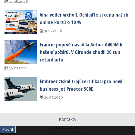
01.08.2026
Vlna veder vrcholí. Ochlaďte si cenu našich
online kurzů o 10 %
31.07.2026
Francie poprvé nasadila Airbus A400M k
hašení požárů. V Gironde shodil 20 tun
retardantu
30.07.2026
Embraer získal trojí certifikaci pro nový
business jet Praetor 500E
26.07.2026
Kontakty
Autoři Aerowebu
Zavřít