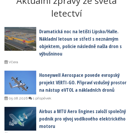
Aktuální zprávy ze světa
letectví
Dramatická noc na letišti Lipsko/Halle.
Nákladní letoun se střetl s neznámým
objektem, policie následně našla dron s
výbušninou
Včera
Honeywell Aerospace povede evropský
projekt VERTI-GO. Připraví vzdušný prostor
na nástup eVTOL a nákladních dronů
05.08.2026
1 příspěvek
Airbus a MTU Aero Engines založí společný
podnik pro vývoj vodíkového elektrického
motoru