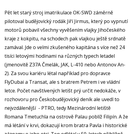
Pět let starý stroj imatrikulace OK-SWD záměrně
pilotoval budějovický rodák Jiří Jirmus, který po vypnutí
motorů pobavil všechny vyvěšením vlajky Jihočeského
kraje z kokpitu, na schodech pak vlajkou ještě srdnatě
zamával. Jde o velmi zkušeného kapitána s více než 24
tisíci letovými hodinami na různých typech letadel
(jmenovitě Z37A Čmelák, JAK, L-410 nebo Antonov An-
2). Za svou kariéru létal například pro dopravce
FlyDubai a Transat, ale s bratrem Petrem i ve vládní
letce. Počet navštívených letišt prý určit nedokáže, v
rozhovoru pro Českobudějovický deník ale uvedl to
nejvzdálenější - PTRO, tedy Mezinárodní letiště
Romana Tmetuchla na ostrově Palau poblíž Filipín. A že
má létání v krvi, dokazují krom bratra Pavla i historické