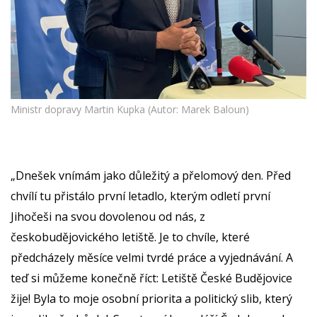
Ministr dopravy Martin Kupka (Autor: Marek Baloun)
„Dnešek vnímám jako důležitý a přelomový den. Před
chvílí tu přistálo první letadlo, kterým odletí první
Jihočeši na svou dovolenou od nás, z
českobudějovického letiště. Je to chvíle, které
předcházely měsíce velmi tvrdé práce a vyjednávání. A
teď si můžeme konečně říct: Letiště České Budějovice
žije! Byla to moje osobní priorita a politický slib, který