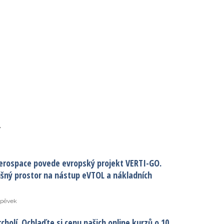
í
erospace povede evropský projekt VERTI-GO.
ušný prostor na nástup eVTOL a nákladních
spěvek
cholí. Ochlaďte si cenu našich online kurzů o 10