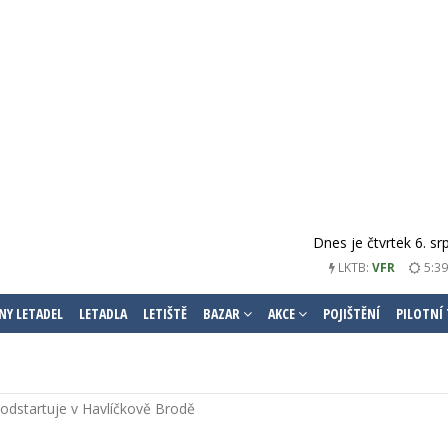
Dnes je čtvrtek 6. s
LKTB:
VFR
5:39
NY LETADEL
LETADLA
LETIŠTĚ
BAZAR
AKCE
POJIŠTĚNÍ
PILOTNÍ
odstartuje v Havlíčkově Brodě