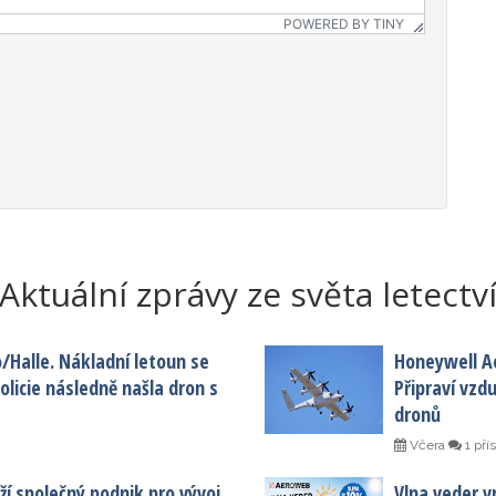
POWERED BY TINY
Aktuální zprávy ze světa letectv
o/Halle. Nákladní letoun se
Honeywell A
licie následně našla dron s
Připraví vzd
dronů
Včera
1 pří
í společný podnik pro vývoj
Vlna veder vr