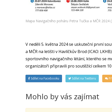
Mapa Navigačního poháru Petra Tučka a MČR 2024 (Z
V neděli 5. května 2024 se uskuteční první s
a MČR na letišti v Havlíčkův Brod (ICAO: LKHB
sportovního navigačního létání, kterého se moh
organizátoři připravili pro soutěžící celkem 1
Sdílet na Facebooku
Sdílet na Twitteru
Př
Mohlo by vás zajímat