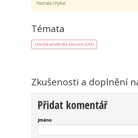
Nastala chyba!
Témata
Letecká amatérská asociace (LAA)
Zkušenosti a doplnění n
Přidat komentář
Jméno