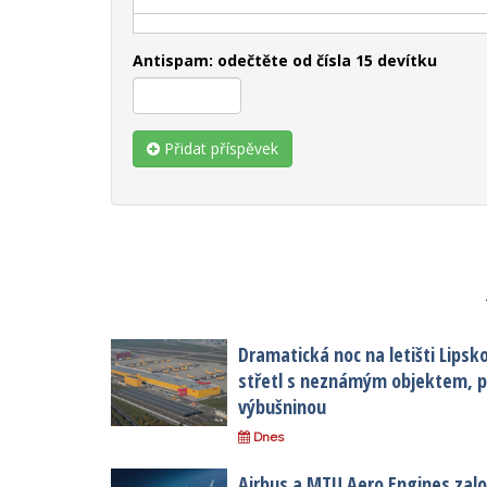
Antispam: odečtěte od čísla 15 devítku
Přidat příspěvek
Dramatická noc na letišti Lipsk
střetl s neznámým objektem, po
výbušninou
Dnes
Airbus a MTU Aero Engines založ