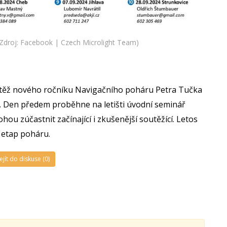
droj: Facebook | Czech Microlight Team)
outěž nového ročníku Navigačního poháru Petra Tučka
). Den předem proběhne na letišti úvodní seminář
ou zúčastnit začínající i zkušenější soutěžící. Letos
0 etap poháru.
ejít do diskuse (0)