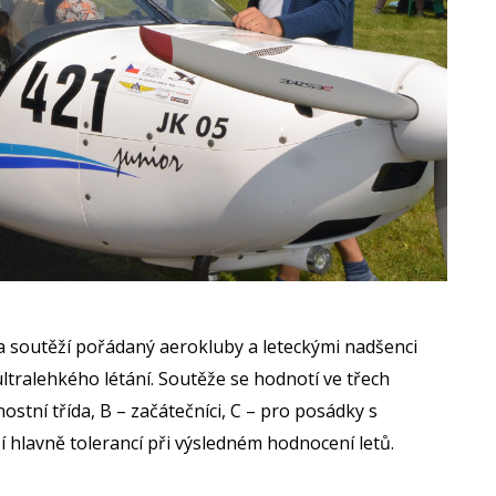
ka soutěží pořádaný aerokluby a leteckými nadšenci
tralehkého létání. Soutěže se hodnotí ve třech
ostní třída, B – začátečníci, C – pro posádky s
í hlavně tolerancí při výsledném hodnocení letů.