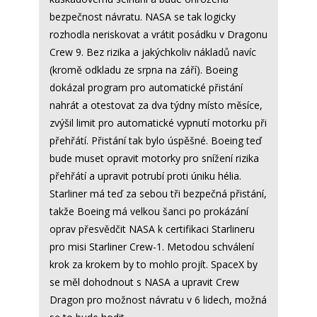
bezpečnost návratu. NASA se tak logicky
rozhodla neriskovat a vrátit posádku v Dragonu
Crew 9. Bez rizika a jakýchkoliv nákladů navíc
(kromě odkladu ze srpna na září). Boeing
dokázal program pro automatické přistání
nahrát a otestovat za dva týdny místo měsíce,
zvýšil limit pro automatické vypnutí motorku při
přehřátí. Přistání tak bylo úspěšné. Boeing teď
bude muset opravit motorky pro snížení rizika
přehřátí a upravit potrubí proti úniku hélia.
Starliner má teď za sebou tři bezpečná přistání,
takže Boeing má velkou šanci po prokázání
oprav přesvědčit NASA k certifikaci Starlineru
pro misi Starliner Crew-1. Metodou schválení
krok za krokem by to mohlo projít. SpaceX by
se měl dohodnout s NASA a upravit Crew
Dragon pro možnost návratu v 6 lidech, možná