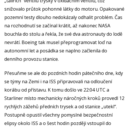
„talířích“ ventilu trysky v oxidačním ventilu, což
snižovalo průtok pohonné látky do motoru. Opakované
pozemní testy dlouho nedokázaly odhalit problém. Čas
na rozhodnutí se začínal krátit, až nakonec NASA
bouchla do stolu a řekla, že své dva astronauty do lodě
nevrátí. Boeing tak musel přeprogramovat loď na
autonomní let a posádka se naplno začlenila do
denního provozu stanice.
Přesuňme se ale do pozdních hodin pátečního dne, kdy
se týmy na Zemi i na ISS připravovali na odloučení
korábu od přístavu. K tomu došlo ve 22:04 UTC a
Starliner místo mechanicky náročných kroků provedl 12
rychlých zážehů předních trysek a od stanice „utekl“.
Postupně opustil všechny pomyslné bezpečnostní
elipsy okolo ISS a o šest hodin později vstoupil do