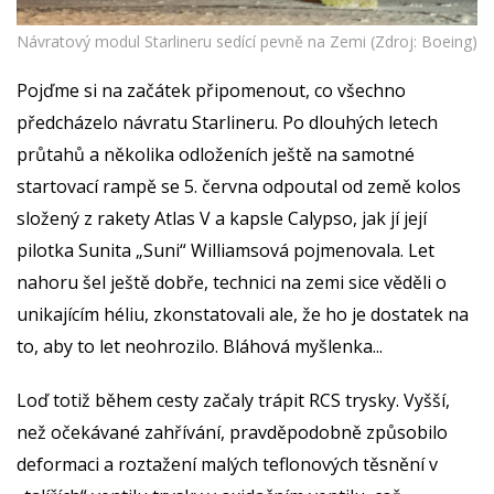
Návratový modul Starlineru sedící pevně na Zemi (Zdroj: Boeing)
Pojďme si na začátek připomenout, co všechno
předcházelo návratu Starlineru. Po dlouhých letech
průtahů a několika odloženích ještě na samotné
startovací rampě se 5. června odpoutal od země kolos
složený z rakety Atlas V a kapsle Calypso, jak jí její
pilotka Sunita „Suni“ Williamsová pojmenovala. Let
nahoru šel ještě dobře, technici na zemi sice věděli o
unikajícím héliu, zkonstatovali ale, že ho je dostatek na
to, aby to let neohrozilo. Bláhová myšlenka...
Loď totiž během cesty začaly trápit RCS trysky. Vyšší,
než očekávané zahřívání, pravděpodobně způsobilo
deformaci a roztažení malých teflonových těsnění v