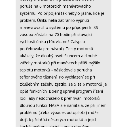
poruše na 6 motorcích manévrovacího
systému. Po připojení tak nebylo jasné, kde je
problém. Úniku hélia zabránilo vypnutí
manévrovacího systému po připojení k ISS -
zásoba zůstala na 70 hodin při stávající
rychlosti úniku (10x víc, než Calypso
potřebovala pro návrat). Testy motorků
ukázaly, že dlouhý osvit Sluncem a dlouhé
zážehy motorků při manévrech příliš zvýšilo
teplotu motorků - následovala porucha
teflonového těsnění. Po vychlazení se při
zkušebním zážehu zjistilo, že 5 ze 6 motorků je
opět funkčních. Boeing upravil program řízení
lodi, aby nedocházelo k přehřívání motorků
dlouhou funkcí. NASA ale namítala, že při jiném
problému (třeba výpadek autopilota) může
dojít k přehřátí některých motorků a jejich
kaskádovému selhání a bude ohrožena