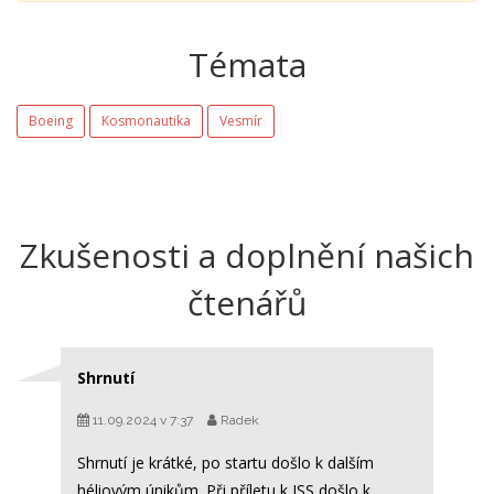
Témata
Boeing
Kosmonautika
Vesmír
Zkušenosti a doplnění našich
čtenářů
Shrnutí
11.09.2024 v 7:37
Radek
Shrnutí je krátké, po startu došlo k dalším
héliovým únikům. Při příletu k ISS došlo k