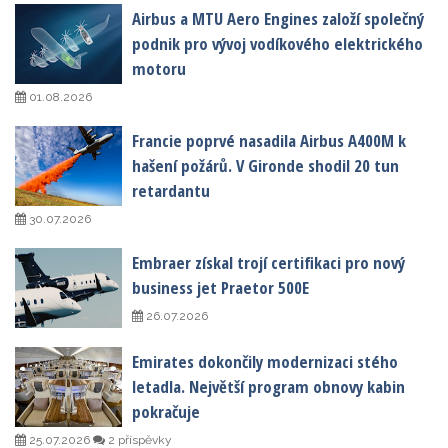
Airbus a MTU Aero Engines založí společný
podnik pro vývoj vodíkového elektrického
motoru
01.08.2026
Francie poprvé nasadila Airbus A400M k
hašení požárů. V Gironde shodil 20 tun
retardantu
30.07.2026
Embraer získal trojí certifikaci pro nový
business jet Praetor 500E
26.07.2026
Emirates dokončily modernizaci stého
letadla. Největší program obnovy kabin
pokračuje
25.07.2026
2 příspěvky