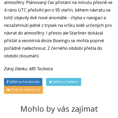
atmosféry. Plánovaný čas přistání na minutu přesně ve
4 ráno UTC přešvihl jen o 95 vteřin, během návratu se
totiž objevily dvě nové anomálie - chyba v navigaci a
nezažehnutí jedné z trysek na vršku lodě určených pro
návrat do atmosféry. I přesto ale Starliner dokázal
přistát a vesmírná divize Boeingu se mohla poprvé
pořádně nadechnout. Z černého období přešla do
období zkoumání.
Zdroj článku: ARS Technica
Sdílet na Facebooku
Sdílet na Twitteru
Přejít do diskuse (1)
Mohlo by vás zajímat