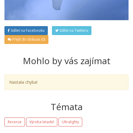
Sdílet na Facebooku
Sdílet na Twitteru
Přejít do diskuse (0)
Mohlo by vás zajímat
Nastala chyba!
Témata
Recenze
Výroba letadel
Ultralighty