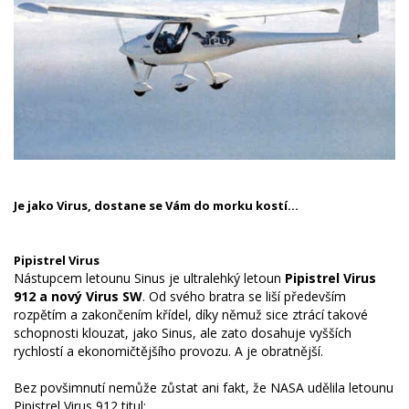
Je jako Virus, dostane se Vám do morku kostí…
Pipistrel Virus
Nástupcem letounu Sinus je ultralehký letoun
Pipistrel Virus
912 a nový Virus SW
. Od svého bratra se liší především
rozpětím a zakončením křídel, díky němuž sice ztrácí takové
schopnosti klouzat, jako Sinus, ale zato dosahuje vyšších
rychlostí a ekonomičtějšího provozu. A je obratnější.
Bez povšimnutí nemůže zůstat ani fakt, že NASA udělila letounu
Pipistrel Virus 912 titul: