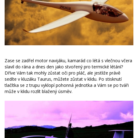
Zase se zadřel motor navijáku, kamarád co létá s vlečnou včera
slavil do rána a dnes den jako stvořený pro termické létání?
Dříve Vám tak mohly zůstat oči pro pláč, ale jestliže právě
sedíte v kluzáku Taurus, můžete zůstat v klidu. Po stisknutí
tlačítka se z trupu vyklopí pohonná jednotka a Vám se po tváři
může v klidu rozlít blažený úsměv.