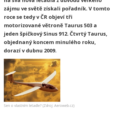
na svá nová letadla z důvodu velkého
zájmu ve světě získali pořadník. V tomto
roce se tedy v ČR objeví tři
motorizované větroně Taurus 503 a
jeden špičkový Sinus 912. Čtvrtý Taurus,
objednaný koncem minulého roku,
dorazí v dubnu 2009.
Sen o vlastním letadle? (Zdroj: Aeroweb.cz)