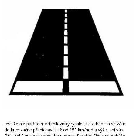
Jestliže ale patříte mezi milovníky rychlosti a adrenalin se vám
do krve začne přimíchávat až od 150 km/hod a výše, ani vás
Pipistrel Sinus nezklame, ba naopak. Pipistrel Sinus se dokáže