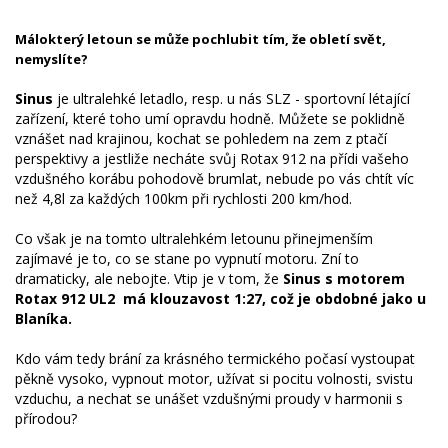
Málokterý letoun se může pochlubit tím, že obletí svět,
nemyslíte?
Sinus
je ultralehké letadlo, resp. u nás SLZ - sportovní létající
zařízení, které toho umí opravdu hodně. Můžete se poklidně
vznášet nad krajinou, kochat se pohledem na zem z ptačí
perspektivy a jestliže necháte svůj Rotax 912 na přídi vašeho
vzdušného korábu pohodově brumlat, nebude po vás chtít víc
než 4,8l za každých 100km při rychlosti 200 km/hod.
Co však je na tomto ultralehkém letounu přinejmenším
zajímavé je to, co se stane po vypnutí motoru. Zní to
dramaticky, ale nebojte. Vtip je v tom, že
Sinus s motorem
Rotax 912 UL2 má klouzavost 1:27, což je obdobné jako u
Blaníka.
Kdo vám tedy brání za krásného termického počasí vystoupat
pěkně vysoko, vypnout motor, užívat si pocitu volnosti, svistu
vzduchu, a nechat se unášet vzdušnými proudy v harmonii s
přírodou?