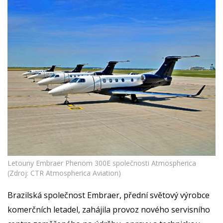
Letouny Embraer Phenom 300E společnosti Atmospherica
(Zdroj: CTR Atmospherica Aviation)
Brazilská společnost Embraer, přední světový výrobce
komerčních letadel, zahájila provoz nového servisního