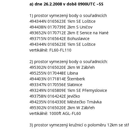
a) dne 26.2.2008 v době 0900UTC –SS
1) prostor vymezený body o souřadnicích
494344N 0165623E 1km SE Loštice
494438N 0170739E 2km S Uničov
493652N 0170712E 2km E Senice na Hané
493715N 0165642E Bohuslavice
494344N 0165623E 1km SE Loštice
vertikálně: FL60-FL110
2) prostor vymezený body o souřadnicích:
495302N 0165020E 2km W Zábřeh
495255N 0170448E Libina
494403N 0171814E Šternberk
493347N 0170556E Slatinice
493249N 0165809E 1km SE Přemyslovice
493758N 0164242E Jevíčko
494235N 0164330E Městečko Trnávka
495302N 0165020E 2km W Zábřeh
vertikálně: 1000ft AGL-FL60
3) prostor vymezený kružnicí o poloměru 12km se s