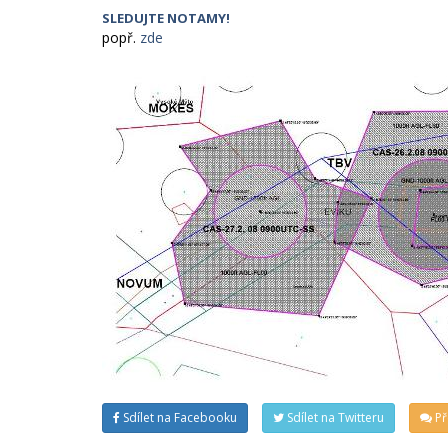
SLEDUJTE NOTAMY!
popř.
zde
Sdílet na Facebooku
Sdílet na Twitteru
Př