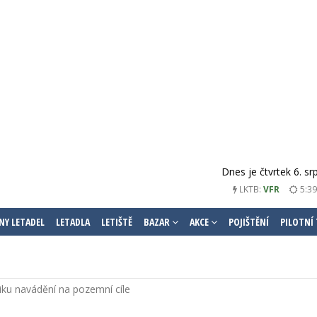
Dnes je čtvrtek 6. s
LKTB:
VFR
5:39
NY LETADEL
LETADLA
LETIŠTĚ
BAZAR
AKCE
POJIŠTĚNÍ
PILOTNÍ
iku navádění na pozemní cíle