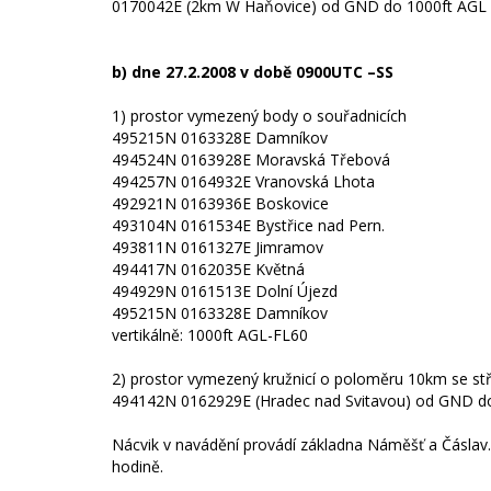
0170042E (2km W Haňovice) od GND do 1000ft AGL
b) dne 27.2.2008 v době 0900UTC –SS
1) prostor vymezený body o souřadnicích
495215N 0163328E Damníkov
494524N 0163928E Moravská Třebová
494257N 0164932E Vranovská Lhota
492921N 0163936E Boskovice
493104N 0161534E Bystřice nad Pern.
493811N 0161327E Jimramov
494417N 0162035E Květná
494929N 0161513E Dolní Újezd
495215N 0163328E Damníkov
vertikálně: 1000ft AGL-FL60
2) prostor vymezený kružnicí o poloměru 10km se st
494142N 0162929E (Hradec nad Svitavou) od GND d
Nácvik v navádění provádí základna Náměšť a Čáslav. P
hodině.