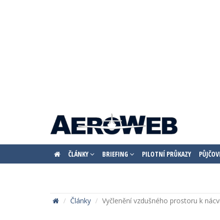
ČLÁNKY
BRIEFING
PILOTNÍ PRŮKAZY
PŮJČOV
Články
Vyčlenění vzdušného prostoru k nácv