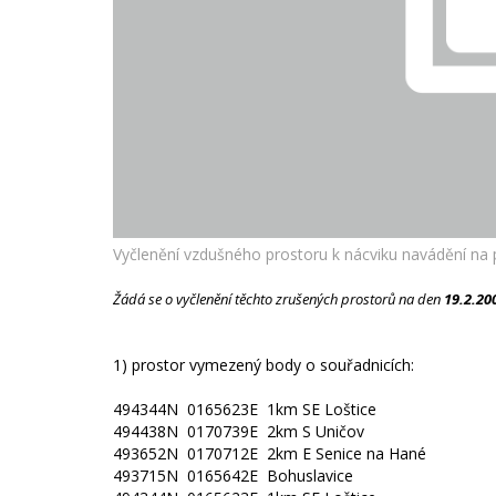
Vyčlenění vzdušného prostoru k nácviku navádění na 
Žádá se o vyčlenění těchto zrušených prostorů na den
19.2.20
1) prostor vymezený body o souřadnicích:
494344N 0165623E 1km SE Loštice
494438N 0170739E 2km S Uničov
493652N 0170712E 2km E Senice na Hané
493715N 0165642E Bohuslavice