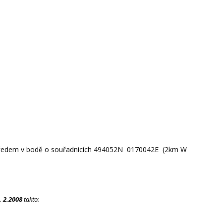
středem v bodě o souřadnicích 494052N 0170042E (2km W
. 2.2008
takto: