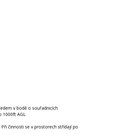
ředem v bodě o souřadnicích
o 1000ft AGL
ři činnosti se v prostorech střídají po