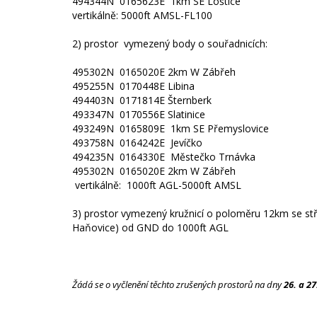
494344N 0165623E 1km SE Loštice
vertikálně: 5000ft AMSL-FL100
2) prostor vymezený body o souřadnicích:
495302N 0165020E 2km W Zábřeh
495255N 0170448E Libina
494403N 0171814E Šternberk
493347N 0170556E Slatinice
493249N 0165809E 1km SE Přemyslovice
493758N 0164242E Jevíčko
494235N 0164330E Městečko Trnávka
495302N 0165020E 2km W Zábřeh
vertikálně: 1000ft AGL-5000ft AMSL
3) prostor vymezený kružnicí o poloměru 12km se 
Haňovice) od GND do 1000ft AGL
Žádá se o vyčlenění těchto zrušených prostorů na dny
26. a 27