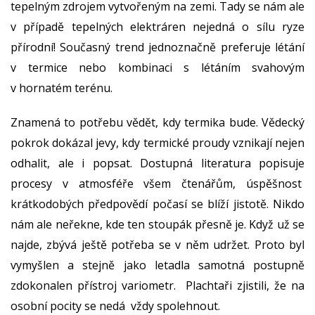
tepelným zdrojem vytvořeným na zemi. Tady se nám ale
v případě tepelných elektráren nejedná o sílu ryze
přírodní! Současný trend jednoznačně preferuje létání
v termice nebo kombinaci s létáním svahovým
v hornatém terénu.
Znamená to potřebu vědět, kdy termika bude. Vědecký
pokrok dokázal jevy, kdy termické proudy vznikají nejen
odhalit, ale i popsat. Dostupná literatura popisuje
procesy v atmosféře všem čtenářům, úspěšnost
krátkodobých předpovědí počasí se blíží jistotě. Nikdo
nám ale neřekne, kde ten stoupák přesně je. Když už se
najde, zbývá ještě potřeba se v něm udržet. Proto byl
vymyšlen a stejně jako letadla samotná postupně
zdokonalen přístroj variometr. Plachtaři zjistili, že na
osobní pocity se nedá vždy spolehnout.