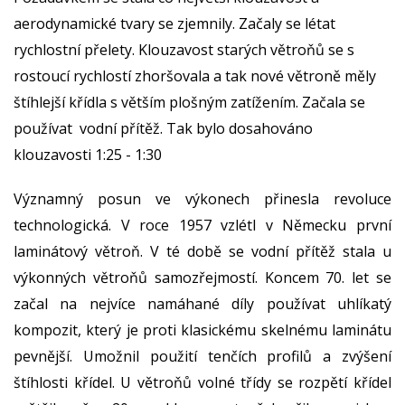
aerodynamické tvary se zjemnily. Začaly se létat
rychlostní přelety. Klouzavost starých větroňů se s
rostoucí rychlostí zhoršovala a tak nové větroně měly
štíhlejší křídla s větším plošným zatížením. Začala se
používat vodní přítěž. Tak bylo dosahováno
klouzavosti 1:25 - 1:30
Významný posun ve výkonech přinesla revoluce
technologická. V roce 1957 vzlétl v Německu první
laminátový větroň. V té době se vodní přítěž stala u
výkonných větroňů samozřejmostí. Koncem 70. let se
začal na nejvíce namáhané díly používat uhlíkatý
kompozit, který je proti klasickému skelnému laminátu
pevnější. Umožnil použití tenčích profilů a zvýšení
štíhlosti křídel. U větroňů volné třídy se rozpětí křídel