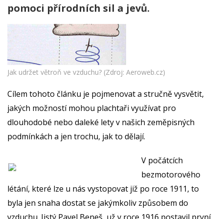
pomoci přírodních sil a jevů.
Jak udržet větroň ve vzduchu? (Zdroj: Aeroweb.cz)
Cílem tohoto článku je pojmenovat a stručně vysvětit,
jakých možností mohou plachtaři využívat pro
dlouhodobé nebo daleké lety v našich zeměpisných
podmínkách a jen trochu, jak to dělají.
V počátcích
bezmotorového
létání, které lze u nás vystopovat již po roce 1911, to
byla jen snaha dostat se jakýmkoliv způsobem do
vzduchu. Jistý Pavel Beneš, už v roce 1916 postavil první