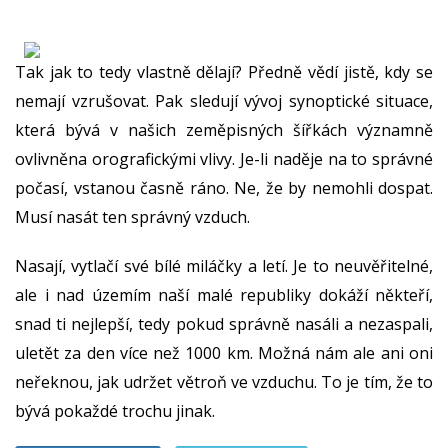
Tak jak to tedy vlastně dělají? Předně vědí jistě, kdy se
nemají vzrušovat. Pak sledují vývoj synoptické situace,
která bývá v našich zeměpisných šířkách významně
ovlivněna orografickými vlivy. Je-li naděje na to správné
počasí, vstanou časně ráno. Ne, že by nemohli dospat.
Musí nasát ten správný vzduch.
Nasají, vytlačí své bílé miláčky a letí. Je to neuvěřitelné,
ale i nad územím naší malé republiky dokáží někteří,
snad ti nejlepší, tedy pokud správně nasáli a nezaspali,
uletět za den více než 1000 km. Možná nám ale ani oni
neřeknou, jak udržet větroň ve vzduchu. To je tím, že to
bývá pokaždé trochu jinak.