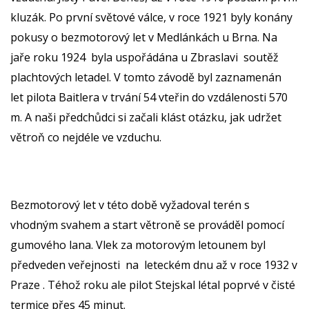
kluzák. Po první světové válce, v roce 1921 byly konány
pokusy o bezmotorový let v Medlánkách u Brna. Na
jaře roku 1924 byla uspořádána u Zbraslavi soutěž
plachtových letadel. V tomto závodě byl zaznamenán
let pilota Baitlera v trvání 54 vteřin do vzdálenosti 570
m. A naši předchůdci si začali klást otázku, jak udržet
větroň co nejdéle ve vzduchu.
Bezmotorový let v této době vyžadoval terén s
vhodným svahem a start větroně se prováděl pomocí
gumového lana. Vlek za motorovým letounem byl
předveden veřejnosti na leteckém dnu až v roce 1932 v
Praze . Téhož roku ale pilot Stejskal létal poprvé v čisté
termice přes 45 minut.