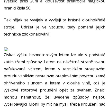
zvětšilo přes 20m a klouzavost překročila magickou
hranici čísla 50.
Tak nějak se vyvíjely a vyvíjejí ty krásné dlouhokřídlé
stroje. Udržet je ve vzduchu tedy pomáhá jejich
technické zdokonalování.
Získat výšku bezmotorovým letem lze ale v podstatě
zatím třemi způsoby. Letem na návětrné straně svahu
nafukované větrem, letem v termickém stoupavém
proudu vzniklým nestejným oteplováním povrchu země
ohřívaného sluncem a letem v dlouhé vlně, což je
výškové rotorové proudění opět za svahem. Znalci
mohou namítnout, že uvedené způsoby nejsou
vyčerpávající. Mohli by mít na mysli třeba kroužení nad