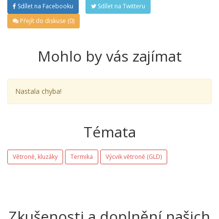
Sdílet na Facebooku
Sdílet na Twitteru
Přejít do diskuse (0)
Mohlo by vás zajímat
Nastala chyba!
Témata
Větroně, kluzáky
Termika
Výcvik větroně (GLD)
Zkušenosti a doplnění našich