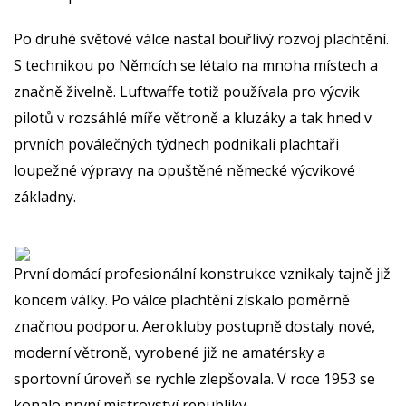
Po druhé světové válce nastal bouřlivý rozvoj plachtění.
S technikou po Němcích se létalo na mnoha místech a
značně živelně. Luftwaffe totiž používala pro výcvik
pilotů v rozsáhlé míře větroně a kluzáky a tak hned v
prvních poválečných týdnech podnikali plachtaři
loupežné výpravy na opuštěné německé výcvikové
základny.
První domácí profesionální konstrukce vznikaly tajně již
koncem války. Po válce plachtění získalo poměrně
značnou podporu. Aerokluby postupně dostaly nové,
moderní větroně, vyrobené již ne amatérsky a
sportovní úroveň se rychle zlepšovala. V roce 1953 se
konalo první mistrovství republiky.