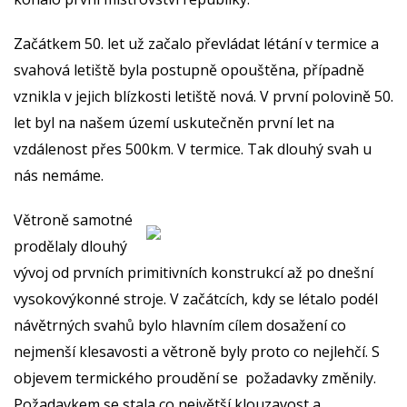
Začátkem 50. let už začalo převládat létání v termice a
svahová letiště byla postupně opouštěna, případně
vznikla v jejich blízkosti letiště nová. V první polovině 50.
let byl na našem území uskutečněn první let na
vzdálenost přes 500km. V termice. Tak dlouhý svah u
nás nemáme.
Větroně samotné
prodělaly dlouhý
vývoj od prvních primitivních konstrukcí až po dnešní
vysokovýkonné stroje. V začátcích, kdy se létalo podél
návětrných svahů bylo hlavním cílem dosažení co
nejmenší klesavosti a větroně byly proto co nejlehčí. S
objevem termického proudění se požadavky změnily.
Požadavkem se stala co největší klouzavost a