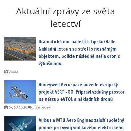
Aktuální zprávy ze světa
letectví
Dramatická noc na letišti Lipsko/Halle.
Nákladní letoun se střetl s neznámým
objektem, policie následně našla dron s
výbušninou
Včera
Honeywell Aerospace povede evropský
projekt VERTI-GO. Připraví vzdušný prostor
na nástup eVTOL a nákladních dronů
05.08.2026
1 příspěvek
Airbus a MTU Aero Engines založí společný
podnik pro vývoj vodíkového elektrického