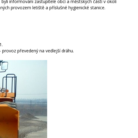
 byli informováni zastupitelé obcí a městských částí v okolí
ných provozem letiště a příslušné hygienické stanice.
1.
– provoz převedený na vedlejší dráhu.