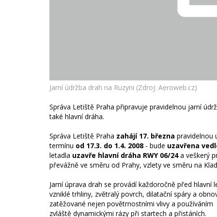
Jarní údržba drah na Ruzyni (Zdroj: Aeroweb.cz)
Správa Letiště Praha připravuje pravidelnou jarní 
také hlavní dráha.
Správa Letiště Praha
zahájí 17. března
pravidelnou ú
termínu
od 17.3. do 1.4. 2008
- bude
uzavřena vedl
letadla
uzavře hlavní dráha RWY 06/24
a veškerý pr
převážně ve směru od Prahy, vzlety ve směru na Kla
Jarní úprava drah se provádí každoročně před hlavní l
vzniklé trhliny, zvětralý povrch, dilatační spáry a ob
zatěžované nejen povětrnostními vlivy a používáním 
zvláště dynamickými rázy při startech a přistáních.