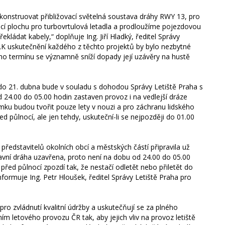
ekonstruovat přibližovací světelná soustava dráhy RWY 13, pro
ací plochu pro turbovrtulová letadla a prodloužíme pojezdovou
ládat kabely,“ doplňuje Ing. Jiří Hladký, ředitel Správy
: „K uskutečnění každého z těchto projektů by bylo nezbytné
oho termínu se významně sníží dopady její uzávěry na hustě
do 21. dubna bude v souladu s dohodou Správy Letiště Praha s
od 24.00 do 05.00 hodin zastaven provoz i na vedlejší dráze
imku budou tvořit pouze lety v nouzi a pro záchranu lidského
d půlnocí, ale jen tehdy, uskuteční-li se nejpozději do 01.00
ředstavitelů okolních obcí a městských částí připravila už
hlavní dráha uzavřena, proto není na dobu od 24.00 do 05.00
ý před půlnocí zpozdí tak, že nestačí odletět nebo přiletět do
formuje Ing. Petr Hloušek, ředitel Správy Letiště Praha pro
ro zvládnutí kvalitní údržby a uskutečňují se za plného
ím letového provozu ČR tak, aby jejich vliv na provoz letiště