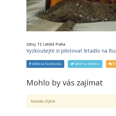
Zdroj: TZ Letiště Praha
Vyzkoušejte si pilotovat letadlo na Ru
Sdílet na Facebooku
Sdílet na Twitteru
Př
Mohlo by vás zajímat
Nastala chyba!