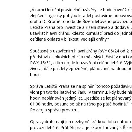
„V rámci letošní pravidelné uzávěry se bude rovněž r
zlepšení logistiky pohybu letadel postavíme odbavov
dráhu D. Kromě toho bude Řízení letového provozu přek
Letiště Praha pro Investice a řízení staveb a dodává
uzavírat hlavní dráhu, kdežto kumulací prací do jedn
osídlené oblasti v blízkosti vedlejší dráhy.“
Současně s uzavřením hlavní dráhy RWY 06/24 od 2. 
představiteli okolních obcí a městských částí v noci 
RWY 13/31, a tím dojde k uzavření celého letiště. Výj
života, dále pak lety zpožděné, plánované na dobu pře
hodin.
Správa Letiště Praha se na splnění tohoto požadavku p
vloni při tvorbě letového řádu. V termínu, kdy bude 
hodin naplánován jediný let. „Jestliže se let plánovan
01.00 hodin, posune se až na ráno po páté hodině,“ in
Rozvoj a správu provozu.
Opravy drah trvají jen nezbytně krátkou dobu nutnou p
provozu letiště. Průběh prací je zkoordinovaný s Řízen