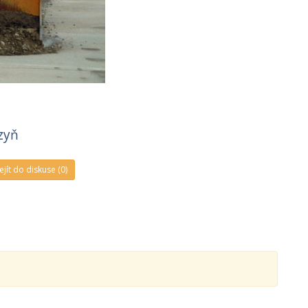
zyň
ejít do diskuse (0)