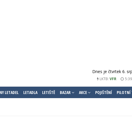
Dnes je čtvrtek 6. s
LKTB:
VFR
5:39
NY LETADEL
LETADLA
LETIŠTĚ
BAZAR
AKCE
POJIŠTĚNÍ
PILOTNÍ