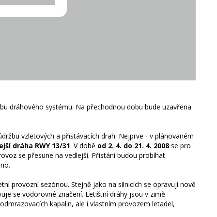
údržbu dráhového systému. Na přechodnou dobu bude uzavřena
držbu vzletových a přistávacích drah. Nejprve - v plánovaném
ejší dráha RWY 13/31
. V době
od 2. 4. do 21. 4. 2008
se pro
ovoz se přesune na vedlejší. Přistání budou probíhat
dno.
etní provozní sezónou. Stejně jako na silnicích se opravují nově
novuje se vodorovné značení. Letištní dráhy jsou v zimě
odmrazovacích kapalin, ale i vlastním provozem letadel,