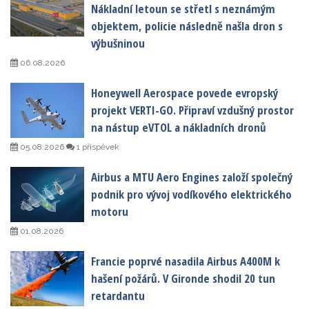
Nákladní letoun se střetl s neznámým
objektem, policie následně našla dron s
výbušninou
06.08.2026
Honeywell Aerospace povede evropský
projekt VERTI-GO. Připraví vzdušný prostor
na nástup eVTOL a nákladních dronů
05.08.2026
1 příspěvek
Airbus a MTU Aero Engines založí společný
podnik pro vývoj vodíkového elektrického
motoru
01.08.2026
Francie poprvé nasadila Airbus A400M k
hašení požárů. V Gironde shodil 20 tun
retardantu