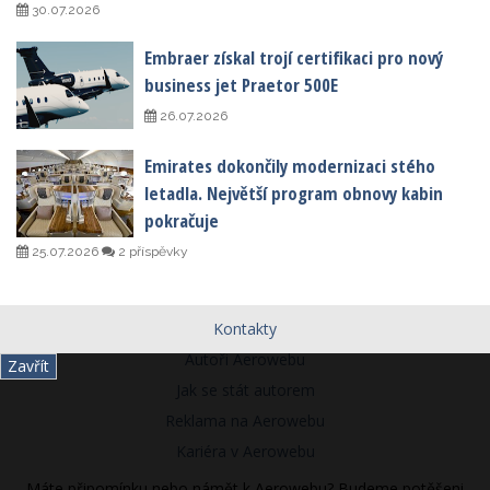
30.07.2026
Embraer získal trojí certifikaci pro nový
business jet Praetor 500E
26.07.2026
Emirates dokončily modernizaci stého
letadla. Největší program obnovy kabin
pokračuje
25.07.2026
2 příspěvky
Kontakty
Autoři Aerowebu
Zavřít
Jak se stát autorem
Reklama na Aerowebu
Kariéra v Aerowebu
Máte připomínku nebo námět k Aerowebu? Budeme potěšeni