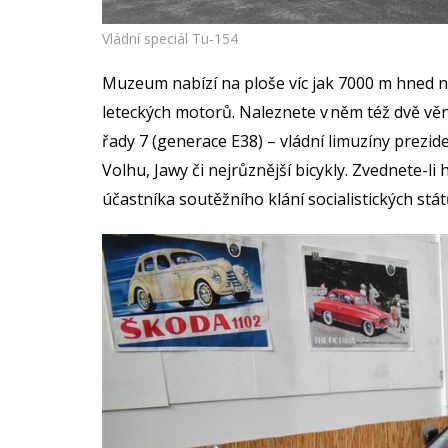
Vládní speciál Tu-154
Muzeum nabízí na ploše víc jak 7000 m hned něko
leteckých motorů. Naleznete v něm též dvě v
řady 7 (generace E38) – vládní limuzíny prezi
Volhu, Jawy či nejrůznější bicykly.
Zvednete-li 
účastníka soutěžního klání socialistických států