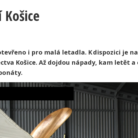
 Košice
otevřeno i pro malá letadla. K dispozici je na
ctva Košice. Až dojdou nápady, kam letět a 
ponáty.