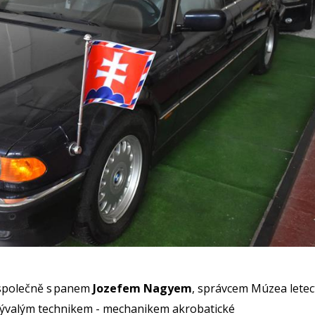
t společně s panem
Jozefem Nagyem
, správcem Múzea letec
bývalým technikem - mechanikem akrobatické