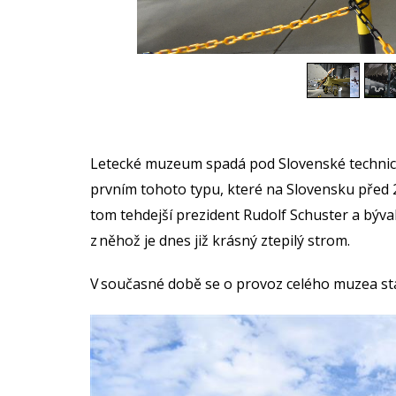
Letecké muzeum spadá pod Slovenské technické
prvním tohoto typu, které na Slovensku před 2
tom tehdejší prezident Rudolf Schuster a bývalý
z něhož je dnes již krásný ztepilý strom.
V současné době se o provoz celého muzea st