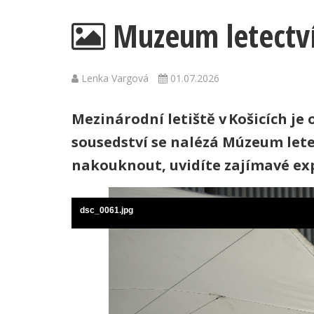
Muzeum letectví
Lenka Vargová
01.07.2026
Mezinárodní letiště v Košicích je 
sousedství se nalézá Múzeum lete
nakouknout, uvidíte zajímavé ex
dsc_0061.jpg