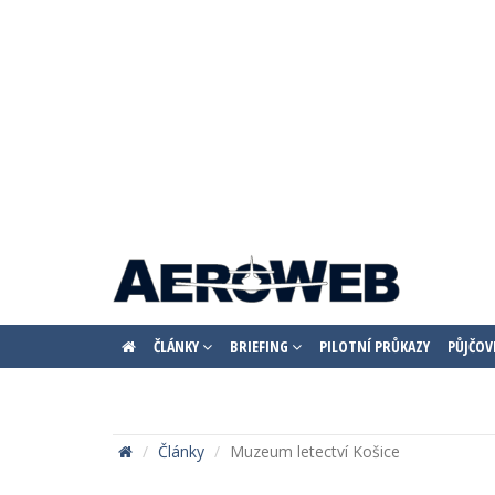
ČLÁNKY
BRIEFING
PILOTNÍ PRŮKAZY
PŮJČOV
Články
Muzeum letectví Košice