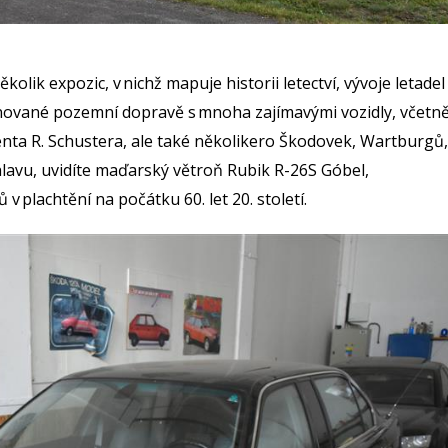
lik expozic, v nichž mapuje historii letectví, vývoje letadel 
ěnované pozemní dopravě s mnoha zajímavými vozidly, včet
denta R. Schustera, ale také několikero Škodovek, Wartburgů,
hlavu, uvidíte maďarský větroň Rubik R-26S Góbel,
 v plachtění na počátku 60. let 20. století.