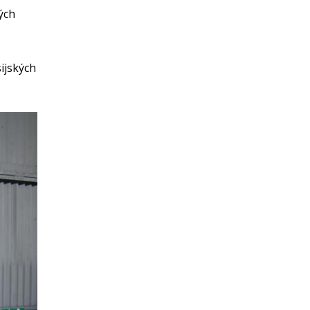
ých
sijských