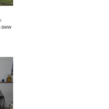
i
ně BMW