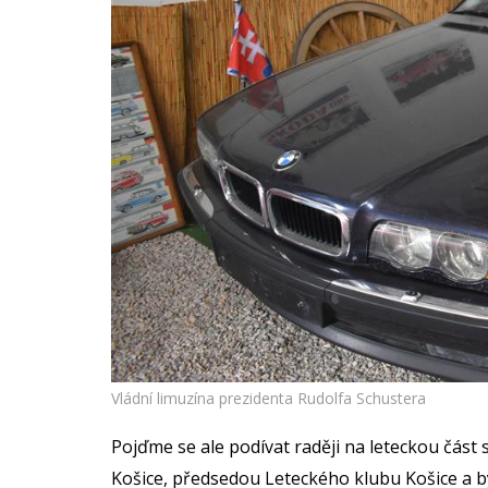
Vládní limuzína prezidenta Rudolfa Schustera
Pojďme se ale podívat raději na leteckou čás
Košice, předsedou Leteckého klubu Košice a 