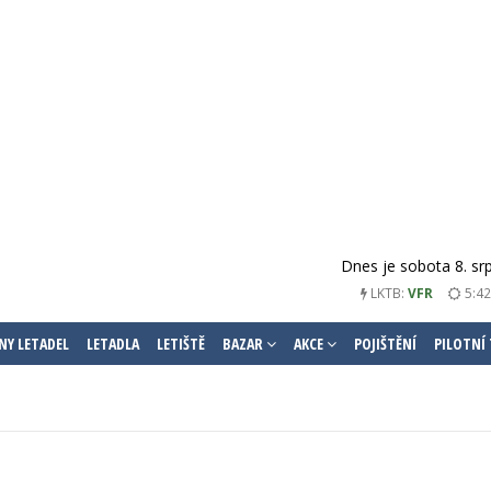
Dnes je sobota 8. sr
LKMT:
VFR
5:42
NY LETADEL
LETADLA
LETIŠTĚ
BAZAR
AKCE
POJIŠTĚNÍ
PILOTNÍ