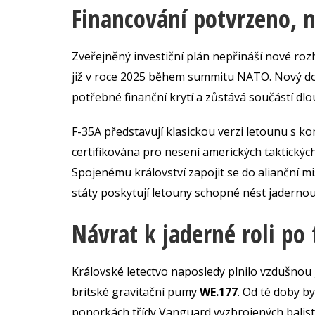
Financování potvrzeno, 
Zveřejněný investiční plán nepřináší nové roz
již v roce 2025 během summitu NATO. Nový dok
potřebné finanční krytí a zůstává součástí dl
F-35A představují klasickou verzi letounu s k
certifikována pro nesení amerických taktický
Spojenému království zapojit se do alianční m
státy poskytují letouny schopné nést jadernou
Návrat k jaderné roli po 
Královské letectvo naposledy plnilo vzdušnou
britské gravitační pumy
WE.177
. Od té doby b
ponorkách třídy Vanguard vyzbrojených balisti