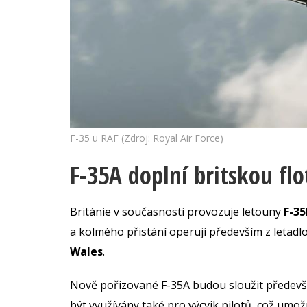
F-35 u RAF (Zdroj: Royal Air Force)
F-35A doplní britskou flo
Británie v současnosti provozuje letouny
F-35
a kolmého přistání operují především z letadl
Wales
.
Nově pořizované F-35A budou sloužit předevší
být využívány také pro výcvik pilotů, což umožní