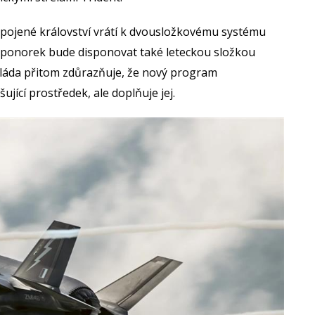
Spojené království vrátí k dvousložkovému systému
h ponorek bude disponovat také leteckou složkou
vláda přitom zdůrazňuje, že nový program
ující prostředek, ale doplňuje jej.