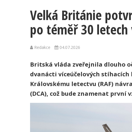
Velká Británie potv
po téměř 30 letech v
Redakce
04.07.2026
Britská vláda zveřejnila dlouho 
dvanácti víceúčelových stíhacích
Královskému letectvu (RAF) návr
(DCA), což bude znamenat první v