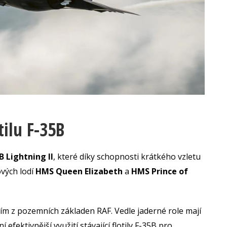
tilu F-35B
B Lightning II
, které díky schopnosti krátkého vzletu
ových lodí
HMS Queen Elizabeth
a
HMS Prince of
m z pozemních základen RAF. Vedle jaderné role mají
 efektivnější využití stávající flotily F-35B pro