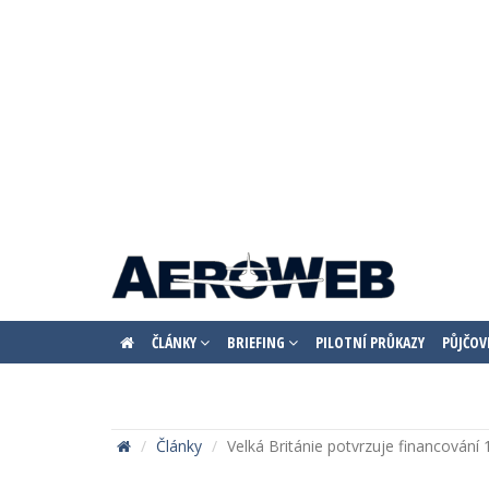
ČLÁNKY
BRIEFING
PILOTNÍ PRŮKAZY
PŮJČOV
Články
Velká Británie potvrzuje financování 