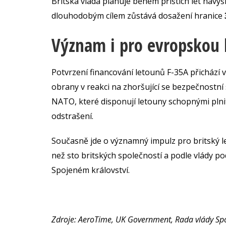
Britská vláda plánuje během příštích let navý
dlouhodobým cílem zůstává dosažení hranice
Význam i pro evropskou 
Potvrzení financování letounů F-35A přichází v
obrany v reakci na zhoršující se bezpečnostní 
NATO, které disponují letouny schopnými plni
odstrašení.
Současně jde o významný impulz pro britský l
než sto britských společností a podle vlády p
Spojeném království.
Zdroje: AeroTime, UK Government, Rada vlády Spo