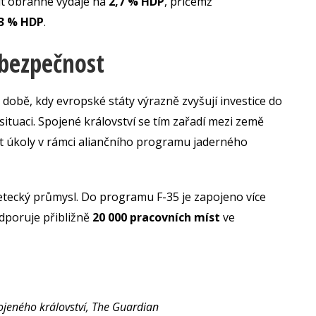
šit obranné výdaje na
2,7 % HDP
, přičemž
3 % HDP
.
bezpečnost
 době, kdy evropské státy výrazně zvyšují investice do
situaci. Spojené království se tím zařadí mezi země
t úkoly v rámci aliančního programu jaderného
etecký průmysl. Do programu F-35 je zapojeno více
odporuje přibližně
20 000 pracovních míst
ve
jeného království, The Guardian