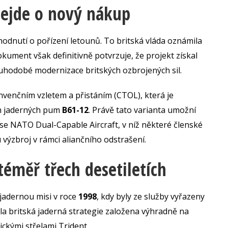
nejde o nový nákup
hodnutí o pořízení letounů. To britská vláda oznámila
ument však definitivně potvrzuje, že projekt získal
ouhodobé modernizace britských ozbrojených sil.
onvenčním vzletem a přistáním (CTOL), která je
ch jaderných pum
B61-12
. Právě tato varianta umožní
ise NATO Dual-Capable Aircraft, v níž některé členské
 výzbroj v rámci aliančního odstrašení.
téměř třech desetiletích
 jadernou misi v roce
1998
, kdy byly ze služby vyřazeny
yla britská jaderná strategie založena výhradně na
ckými střelami Trident.