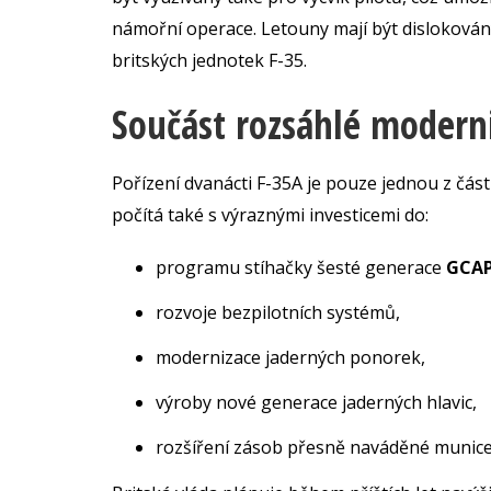
námořní operace. Letouny mají být disloková
britských jednotek F-35.
Součást rozsáhlé modern
Pořízení dvanácti F-35A je pouze jednou z čá
počítá také s výraznými investicemi do:
programu stíhačky šesté generace
GCAP
rozvoje bezpilotních systémů,
modernizace jaderných ponorek,
výroby nové generace jaderných hlavic,
rozšíření zásob přesně naváděné munice