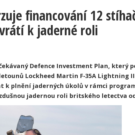
rzuje financování 12 stíha
rátí k jaderné roli
očekávaný Defence Investment Plan, který 
 letounů Lockheed Martin F-35A Lightning II
at k plnění jaderných úkolů v rámci progr
zdušnou jadernou roli britského letectva od