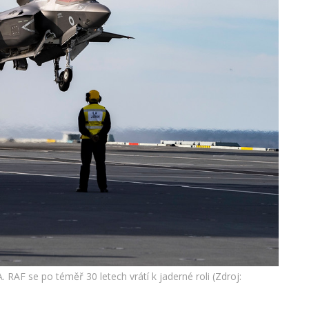
. RAF se po téměř 30 letech vrátí k jaderné roli (Zdroj: