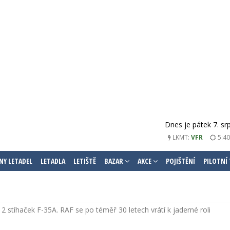
Dnes je pátek 7. sr
LKMT:
VFR
5:40
NY LETADEL
LETADLA
LETIŠTĚ
BAZAR
AKCE
POJIŠTĚNÍ
PILOTNÍ
12 stíhaček F-35A. RAF se po téměř 30 letech vrátí k jaderné roli