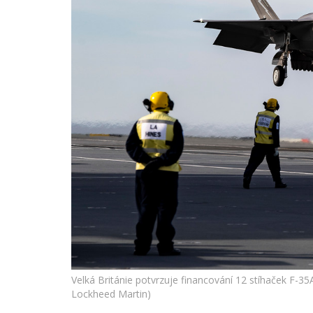
Velká Británie potvrzuje financování 12 stíhaček F-35A
Lockheed Martin)