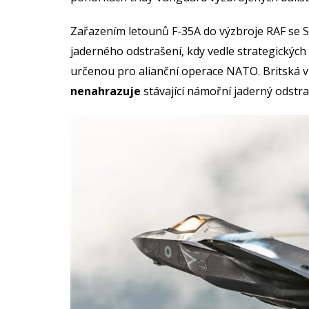
Zařazením letounů F-35A do výzbroje RAF se 
jaderného odstrašení, kdy vedle strategickýc
určenou pro alianční operace NATO. Britská 
nenahrazuje
stávající námořní jaderný odstraš