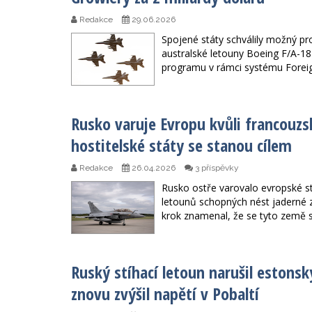
Redakce
29.06.2026
Spojené státy schválily možný pro
australské letouny Boeing F/A-1
programu v rámci systému Foreign
Rusko varuje Evropu kvůli francou
hostitelské státy se stanou cílem
Redakce
26.04.2026
3 příspěvky
Rusko ostře varovalo evropské s
letounů schopných nést jaderné 
krok znamenal, že se tyto země s
Ruský stíhací letoun narušil estonsk
znovu zvýšil napětí v Pobaltí