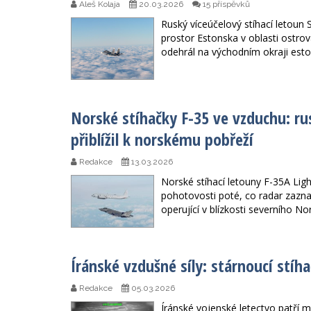
Aleš Kolaja
20.03.2026
15 příspěvků
Ruský víceúčelový stíhací letoun
prostor Estonska v oblasti ostrov
odehrál na východním okraji est
Norské stíhačky F-35 ve vzduchu: r
přiblížil k norskému pobřeží
Redakce
13.03.2026
Norské stíhací letouny F-35A Ligh
pohotovosti poté, co radar zazna
operující v blízkosti severního Nor
Íránské vzdušné síly: stárnoucí stí
Redakce
05.03.2026
Íránské vojenské letectvo patří m