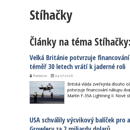
Stíhačky
Články na téma Stíhačky
Velká Británie potvrzuje financování
téměř 30 letech vrátí k jaderné roli
Redakce
04.07.2026
Britská vláda zveřejnila dlouho 
potvrzuje financování nákupu dva
Martin F-35A Lightning II. Nové s
USA schválily výcvikový balíček pro 
Growlery za 2 miliardy dolarů