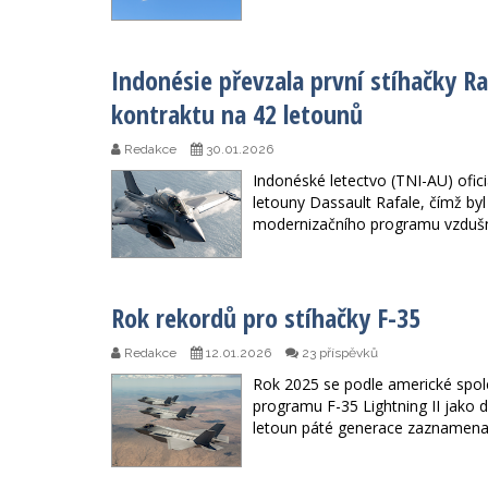
Indonésie převzala první stíhačky Ra
kontraktu na 42 letounů
Redakce
30.01.2026
Indonéské letectvo (TNI-AU) oficiá
letouny Dassault Rafale, čímž by
modernizačního programu vzdušný
Rok rekordů pro stíhačky F-35
Redakce
12.01.2026
23 příspěvků
Rok 2025 se podle americké spole
programu F-35 Lightning II jako d
letoun páté generace zaznamenal