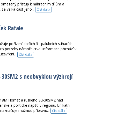
, omezený přístup k náhradním dílům a
že velká část jeho...
Číst dál
ček Rafale
ažuje pořízení dalších 31 palubních stíhacích
ro potřeby námořnictva. Informace přichází v
uzavření...
Číst dál
u-30SM2 s neobvyklou výzbrojí
F-18M Hornet a ruského Su-30SM2 nad
ké a politické napětí v regionu. Unikátní
 naznačuje možnou přípravu...
Číst dál