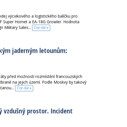
dej výcvikového a logistického balíčku pro
8F Super Hornet a EA-18G Growler. Hodnota
 Military Sales...
Číst dál
zským jaderným letounům:
táty před možností rozmístění francouzských
zbraně na jejich území. Podle Moskvy by takový
tanou...
Číst dál
ý vzdušný prostor. Incident