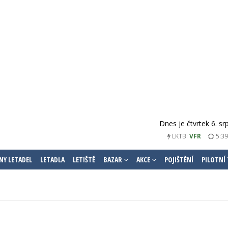
Dnes je čtvrtek 6. s
LKTB:
VFR
5:39
NY LETADEL
LETADLA
LETIŠTĚ
BAZAR
AKCE
POJIŠTĚNÍ
PILOTNÍ