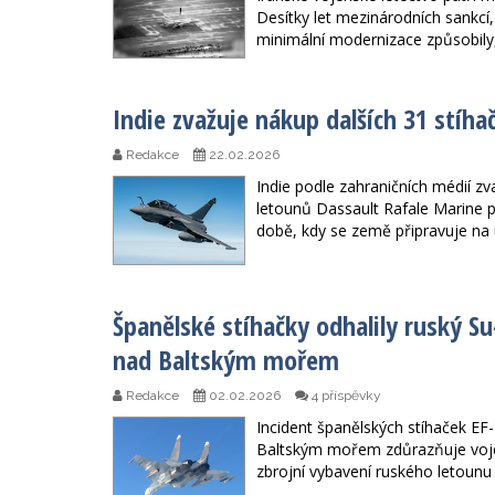
Desítky let mezinárodních sankcí
minimální modernizace způsobily, 
Indie zvažuje nákup dalších 31 stíha
Redakce
22.02.2026
Indie podle zahraničních médií zv
letounů Dassault Rafale Marine p
době, kdy se země připravuje na 
Španělské stíhačky odhalily ruský S
nad Baltským mořem
Redakce
02.02.2026
4 příspěvky
Incident španělských stíhaček E
Baltským mořem zdůrazňuje vojens
zbrojní vybavení ruského letounu