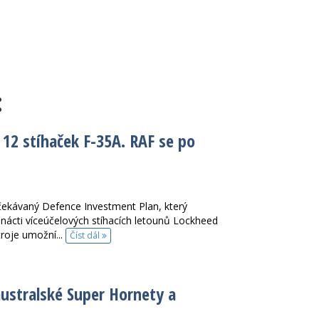
:
 12 stíhaček F-35A. RAF se po
očekávaný Defence Investment Plan, který
nácti víceúčelových stíhacích letounů Lockheed
troje umožní...
Číst dál
australské Super Hornety a