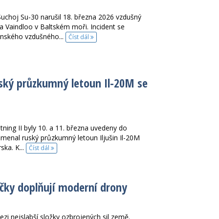
 Suchoj Su-30 narušil 18. března 2026 vzdušný
a Vaindloo v Baltském moři. Incident se
onského vzdušného...
Číst dál
uský průzkumný letoun Il-20M se
tning II byly 10. a 11. března uvedeny do
menal ruský průzkumný letoun Iljušin Il-20M
ska. K...
Číst dál
hačky doplňují moderní drony
ezi nejslabší složky ozbrojených sil země.