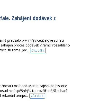
fale. Zahájení dodávek z
lně převzalo první tři víceúčelové stíhací
l zahájen proces dodávek v rámci rozsáhlého
ch sil země. Jde...
Číst dál
čnosti Lockheed Martin zapsal do historie
osud nejúspěšnější. Nejrozšířenější stíhací
 rekordní tempo...
Číst dál