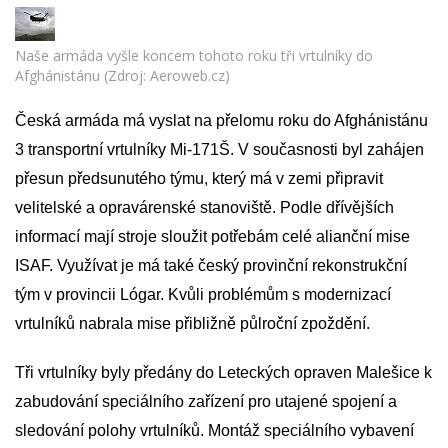
Naše armáda vyšle koncem tohoto roku tři vrtulníky do
Afghánistánu (Zdroj: Aeroweb.cz)
Česká armáda má vyslat na přelomu roku do Afghánistánu
3 transportní vrtulníky Mi-171Š. V současnosti byl zahájen
přesun předsunutého týmu, který má v zemi připravit
velitelské a opravárenské stanoviště. Podle dřívějších
informací mají stroje sloužit potřebám celé alianční mise
ISAF. Využívat je má také český provinční rekonstrukční
tým v provincii Lógar. Kvůli problémům s modernizací
vrtulníků nabrala mise přibližně půlroční zpoždění.
Tři vrtulníky byly předány do Leteckých opraven Malešice k
zabudování speciálního zařízení pro utajené spojení a
sledování polohy vrtulníků. Montáž speciálního vybavení