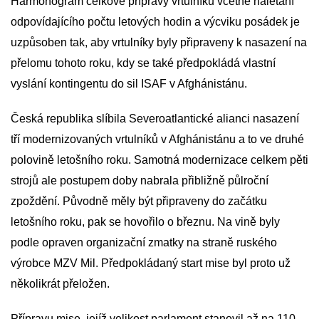
Harmonogram celkové přípravy vrtulníků včetně nalétání
odpovídajícího počtu letových hodin a výcviku posádek je
uzpůsoben tak, aby vrtulníky byly připraveny k nasazení na
přelomu tohoto roku, kdy se také předpokládá vlastní
vyslání kontingentu do sil ISAF v Afghánistánu.
Česká republika slíbila Severoatlantické alianci nasazení
tří modernizovaných vrtulníků v Afghánistánu a to ve druhé
polovině letošního roku. Samotná modernizace celkem pěti
strojů ale postupem doby nabrala přibližně půlroční
zpoždění. Původně měly být připraveny do začátku
letošního roku, pak se hovořilo o březnu. Na vině byly
podle opraven organizační zmatky na straně ruského
výrobce MZV Mil. Předpokládaný start mise byl proto už
několikrát přeložen.
Přípravu mise, jejíž velikost parlament stanovil až na 110