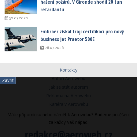
hašení požárů. V Gironde shodil 20 tun
retardantu
30.07.2026
Embraer získal trojí certifikaci pro nový
business jet Praetor 500E
26.07.2026
Kontakty
Autoři Aerowebu
Zavřít
Jak se stát autorem
Reklama na Aerowebu
Kariéra v Aerowebu
Máte připomínku nebo námět k Aerowebu? Budeme potěšeni
za každý Váš nápad.
redakce@aeroweb.cz