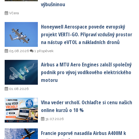
výbušninou
Včera
Honeywell Aerospace povede evropský
projekt VERTI-GO. Připraví vzdušný prostor
na nástup eVTOL a nákladních dronů
05.08.2026
1 příspěvek
Airbus a MTU Aero Engines založí společný
podnik pro vývoj vodíkového elektrického
motoru
01.08.2026
Vlna veder vrcholí. Ochlaďte si cenu našich
online kurzů o 10 %
31.07.2026
Francie poprvé nasadila Airbus A400M k