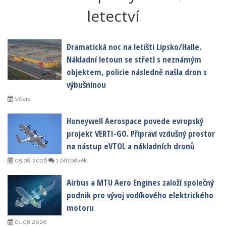
letectví
Dramatická noc na letišti Lipsko/Halle.
Nákladní letoun se střetl s neznámým
objektem, policie následně našla dron s
výbušninou
Včera
Honeywell Aerospace povede evropský
projekt VERTI-GO. Připraví vzdušný prostor
na nástup eVTOL a nákladních dronů
05.08.2026
1 příspěvek
Airbus a MTU Aero Engines založí společný
podnik pro vývoj vodíkového elektrického
motoru
01.08.2026