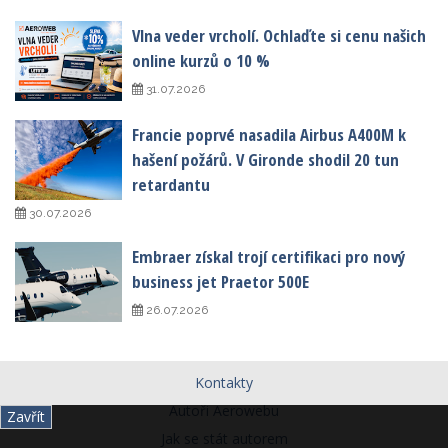
Vlna veder vrcholí. Ochlaďte si cenu našich
online kurzů o 10 %
31.07.2026
Francie poprvé nasadila Airbus A400M k
hašení požárů. V Gironde shodil 20 tun
retardantu
30.07.2026
Embraer získal trojí certifikaci pro nový
business jet Praetor 500E
26.07.2026
Kontakty
Autoři Aerowebu
Zavřít
Jak se stát autorem