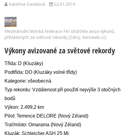
Kateřina Davidová
02.01.2010
Mezinárodní letecká federace FAI obdržela aviza výkonů,
přihlášených za světové rekordy (Zdroj: Aeroweb.cz)
Výkony avizované za světové rekordy
Třída: D (Kluzáky)
Podtřída: DO (Kluzáky volné třídy)
Kategorie: všeobecná
Typ rekordu: Vzdálenost při použití nejvýše 3 otočných
bodů
Výkon: 2.499,2 km
Pilot: Terrence DELORE (Nový Zéland)
Trať/místo: Omarama (Nový Zéland)
Kluzák: Schleicher ASH 25 Mi