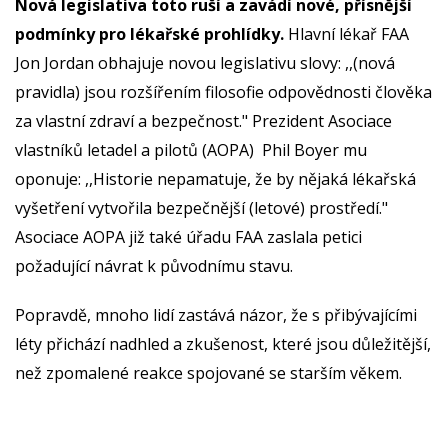
Nová legislativa toto ruší a zavádí nové, přísnější
podmínky pro lékařské prohlídky.
Hlavní lékař FAA
Jon Jordan obhajuje novou legislativu slovy: ,,(nová
pravidla) jsou rozšířením filosofie odpovědnosti člověka
za vlastní zdraví a bezpečnost." Prezident Asociace
vlastníků letadel a pilotů (AOPA) Phil Boyer mu
oponuje: ,,Historie nepamatuje, že by nějaká lékařská
vyšetření vytvořila bezpečnější (letové) prostředí."
Asociace AOPA již také úřadu FAA zaslala petici
požadující návrat k původnímu stavu.
Popravdě, mnoho lidí zastává názor, že s přibývajícími
léty přichází nadhled a zkušenost, které jsou důležitější,
než zpomalené reakce spojované se starším věkem.