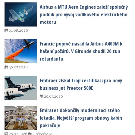
Airbus a MTU Aero Engines založí společný
podnik pro vývoj vodíkového elektrického
motoru
01.08.2026
Francie poprvé nasadila Airbus A400M k
hašení požárů. V Gironde shodil 20 tun
retardantu
30.07.2026
Embraer získal trojí certifikaci pro nový
business jet Praetor 500E
26.07.2026
Emirates dokončily modernizaci stého
letadla. Největší program obnovy kabin
pokračuje
25.07.2026
2 příspěvky