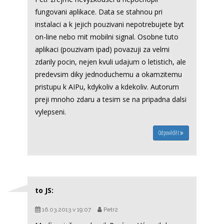
fungovani aplikace. Data se stahnou pri
instalaci a k jejich pouzivani nepotrebujete byt
on-line nebo mit mobilni signal. Osobne tuto
aplikaci (pouzivam ipad) povazuji za velmi
zdarily pocin, nejen kvuli udajum o letistich, ale
predevsim diky jednoduchemu a okamzitemu
pristupu k AIPu, kdykoliv a kdekoliv. Autorum
preji mnoho zdaru a tesim se na pripadna dalsi
vylepseni.
Odpovědět
to JS:
16.03.2013 v 19:07
Petr2