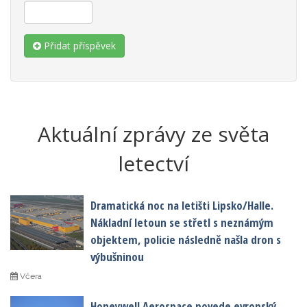
Přidat příspěvek
Aktuální zprávy ze světa
letectví
Dramatická noc na letišti Lipsko/Halle.
Nákladní letoun se střetl s neznámým
objektem, policie následně našla dron s
výbušninou
Včera
Honeywell Aerospace povede evropský