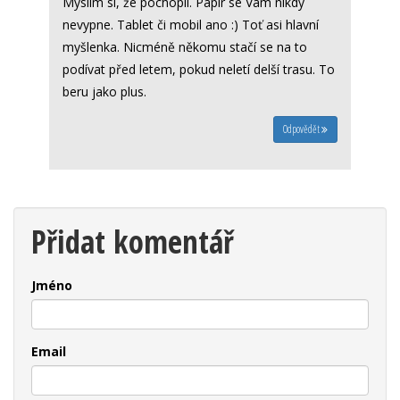
Myslím si, že pochopil. Papír se Vám nikdy
nevypne. Tablet či mobil ano :) Toť asi hlavní
myšlenka. Nicméně někomu stačí se na to
podívat před letem, pokud neletí delší trasu. To
beru jako plus.
Odpovědět
Přidat komentář
Jméno
Email