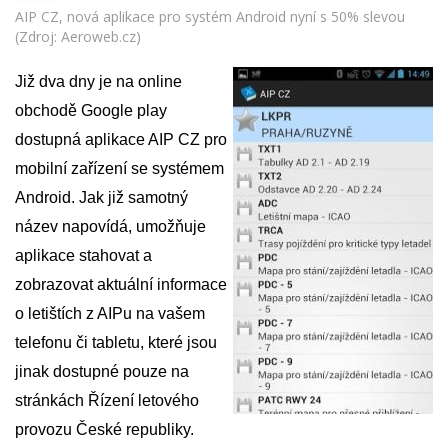
AIP CZ, nová aplikace pro systém Android nyní s 50% slevou
(Zdroj: Aeroweb.cz)
Již dva dny je na online
obchodě Google play
dostupná aplikace AIP CZ pro
mobilní zařízení se systémem
Android. Jak již samotný
název napovídá, umožňuje
aplikace stahovat a
zobrazovat aktuální informace
o letištích z AIPu na vašem
telefonu či tabletu, které jsou
jinak dostupné pouze na
stránkách Řízení letového
provozu České republiky.