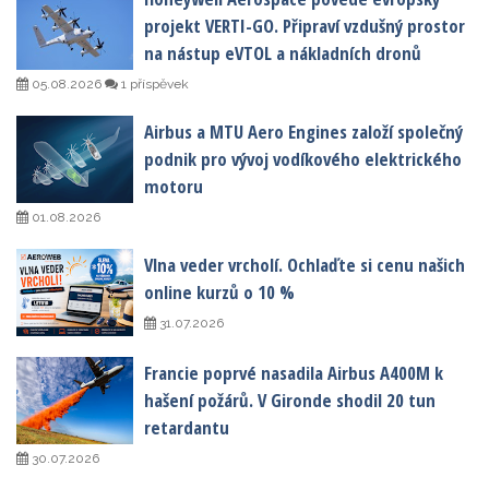
projekt VERTI-GO. Připraví vzdušný prostor
na nástup eVTOL a nákladních dronů
05.08.2026
1 příspěvek
Airbus a MTU Aero Engines založí společný
podnik pro vývoj vodíkového elektrického
motoru
01.08.2026
Vlna veder vrcholí. Ochlaďte si cenu našich
online kurzů o 10 %
31.07.2026
Francie poprvé nasadila Airbus A400M k
hašení požárů. V Gironde shodil 20 tun
retardantu
30.07.2026