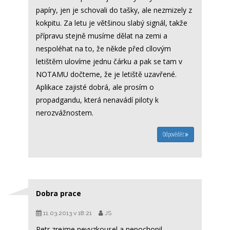
papíry, jen je schovali do tašky, ale nezmizely z
kokpitu. Za letu je většinou slabý signál, takže
přípravu stejně musíme dělat na zemi a
nespoléhat na to, že někde před cílovým
letištěm ulovíme jednu čárku a pak se tam v
NOTAMU dočteme, že je letiště uzavřené.
Aplikace zajisté dobrá, ale prosím o
propadgandu, která nenavádí piloty k
nerozvážnostem.
Odpovědět
Dobra prace
11.03.2013 v 18:21
JS
Petr zrejme nevyzkousel a nepochopil