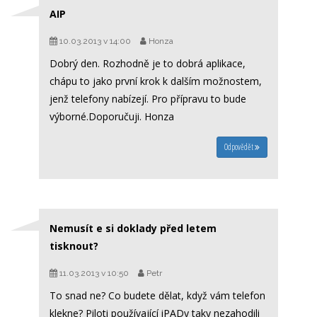
AIP
10.03.2013 v 14:00
Honza
Dobrý den. Rozhodně je to dobrá aplikace,
chápu to jako první krok k dalším možnostem,
jenž telefony nabízejí. Pro přípravu to bude
výborné.Doporučuji. Honza
Odpovědět
Nemusít e si doklady před letem
tisknout?
11.03.2013 v 10:50
Petr
To snad ne? Co budete dělat, když vám telefon
klekne? Piloti používající iPADy taky nezahodili