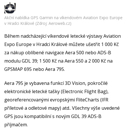
Akční nabídka GPS Garmin na víkendovém Aviation Expo Europe
v Hradci Králové (Zdroj: Aeroweb.cz)
Během nadcházející víkendové letecké výstavy Aviation
Expo Europe v Hradci Králové můžete ušetřit 1 000 Kč
za nákup oblíbené navigace Aera 500 nebo ADS-B
modulu GDL 39; 1 500 Kč na Aera 550 a 2 000 Kč na
GPSMAP 695 nebo Aera 795.
Aera 795 je vybavena funkcí 3D Vision, pokročilé
elektronické letecké tašky (Electronic Flight Bag),
georeferencovanými evropskými FliteCharts (IFR
příletové a odletové mapy) atd.. Všechny výše uvedené
GPS jsou kompatibilní s novým GDL 39 ADS-B
příjmačem.