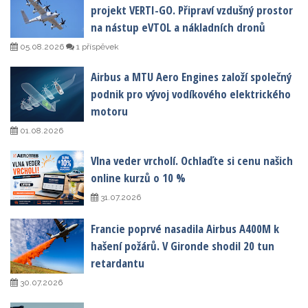
projekt VERTI-GO. Připraví vzdušný prostor
na nástup eVTOL a nákladních dronů
05.08.2026
1 příspěvek
Airbus a MTU Aero Engines založí společný
podnik pro vývoj vodíkového elektrického
motoru
01.08.2026
Vlna veder vrcholí. Ochlaďte si cenu našich
online kurzů o 10 %
31.07.2026
Francie poprvé nasadila Airbus A400M k
hašení požárů. V Gironde shodil 20 tun
retardantu
30.07.2026