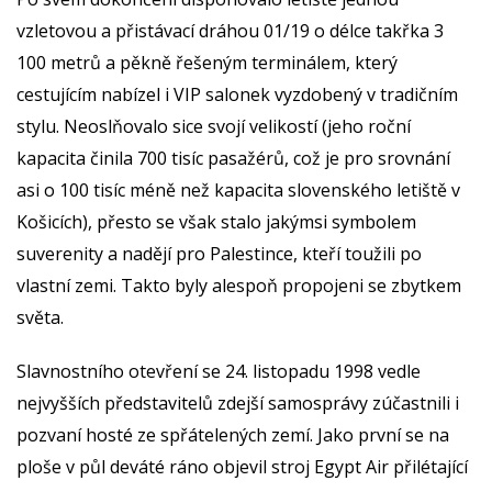
vzletovou a přistávací dráhou 01/19 o délce takřka 3
100 metrů a pěkně řešeným terminálem, který
cestujícím nabízel i VIP salonek vyzdobený v tradičním
stylu. Neoslňovalo sice svojí velikostí (jeho roční
kapacita činila 700 tisíc pasažérů, což je pro srovnání
asi o 100 tisíc méně než kapacita slovenského letiště v
Košicích), přesto se však stalo jakýmsi symbolem
suverenity a nadějí pro Palestince, kteří toužili po
vlastní zemi. Takto byly alespoň propojeni se zbytkem
světa.
Slavnostního otevření se 24. listopadu 1998 vedle
nejvyšších představitelů zdejší samosprávy zúčastnili i
pozvaní hosté ze spřátelených zemí. Jako první se na
ploše v půl deváté ráno objevil stroj Egypt Air přilétající