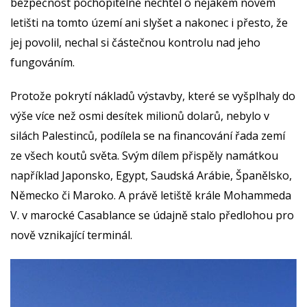
bezpečnost pochopitelně nechtěl o nějakém novém
letišti na tomto území ani slyšet a nakonec i přesto, že
jej povolil, nechal si částečnou kontrolu nad jeho
fungováním.
Protože pokrytí nákladů výstavby, které se vyšplhaly do
výše více než osmi desítek milionů dolarů, nebylo v
silách Palestinců, podílela se na financování řada zemí
ze všech koutů světa. Svým dílem přispěly namátkou
například Japonsko, Egypt, Saudská Arábie, Španělsko,
Německo či Maroko. A právě letiště krále Mohammeda
V. v marocké Casablance se údajně stalo předlohou pro
nově vznikající terminál.