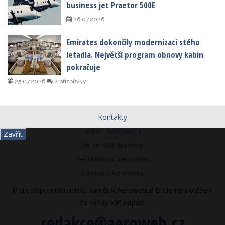
business jet Praetor 500E
26.07.2026
Emirates dokončily modernizaci stého
letadla. Největší program obnovy kabin
pokračuje
25.07.2026
2 příspěvky
Kontakty
Autoři Aerowebu
Zavřít
Jak se stát autorem
Reklama na Aerowebu
Kariéra v Aerowebu
Máte připomínku nebo námět k Aerowebu? Budeme potěšeni
za každý Váš nápad.
redakce@aeroweb.cz