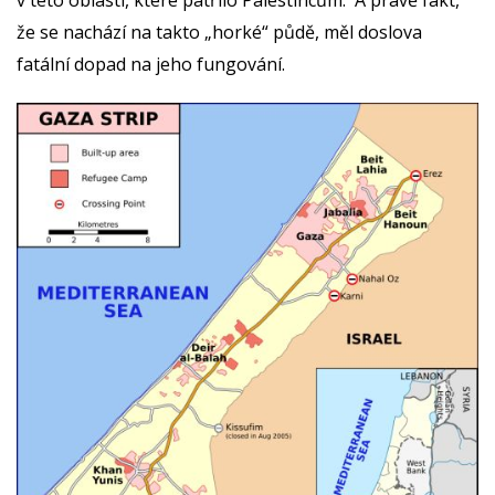
v této oblasti, které patřilo Palestincům. A právě fakt,
že se nachází na takto „horké“ půdě, měl doslova
fatální dopad na jeho fungování.