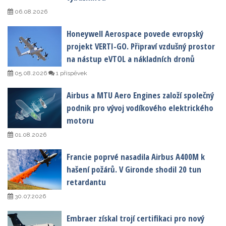
06.08.2026
Honeywell Aerospace povede evropský
projekt VERTI-GO. Připraví vzdušný prostor
na nástup eVTOL a nákladních dronů
05.08.2026
1 příspěvek
Airbus a MTU Aero Engines založí společný
podnik pro vývoj vodíkového elektrického
motoru
01.08.2026
Francie poprvé nasadila Airbus A400M k
hašení požárů. V Gironde shodil 20 tun
retardantu
30.07.2026
Embraer získal trojí certifikaci pro nový