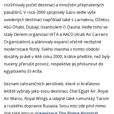
rozšiřovaly počet destinací a množství přepravených
pasažérů. V roce 2000 spojovaly Gazu vedle výše
uvedených destinací například také s Larnakou, Džidou,
Abú Dhabí, Dubají, Istanbulem či Dauhá. Vedle toho se
staly členem organizací IATA a AACO (Arab Air Carriers
Organization) a plánovaly expanzi včetně nezbytné
modernizace flotily. Svého maxima v tomto období
dosáhly právě v létě roku 2000, krátce předtím, než byly
nuceny přerušit provoz, respektive jej přesunout do
egyptského El-Aríše.
Seznam zahraničních aerolinek, které si Arafatovo
letiště vybraly jako svou destinaci, čítal Egypt Air, Royal
Air Maroc, Royal Wings a údajně také rumunský Tarom
a ruského dopravce Rusavia. Svou misi zde plnil mimo
jiné také letoun
organizace The Flying Hospital
.