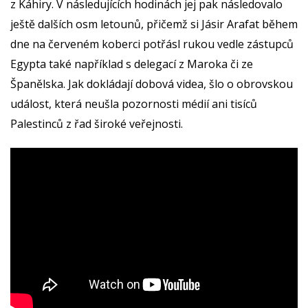
z Káhiry. V následujících hodinách jej pak následovalo
ještě dalších osm letounů, přičemž si Jásir Arafat během
dne na červeném koberci potřásl rukou vedle zástupců
Egypta také například s delegací z Maroka či ze
Španělska. Jak dokládají dobová videa, šlo o obrovskou
událost, která neušla pozornosti médií ani tisíců
Palestinců z řad široké veřejnosti.