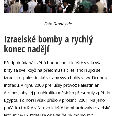
Foto Dtoday.de
Izraelské bomby a rychlý
konec nadějí
Předpokládaná světlá budoucnost letiště vzala však
brzy za své, když na přelomu tisíciletí zhoršující se
izraelsko-palestinské vztahy vyvrcholily v tzv. Druhou
intifádu. V říjnu 2000 přerušily provoz Palestinian
Airlines, aby jej po několika měsících přesunuly zpět do
Egypta. To horší však přišlo v prosinci 2001. Na jeho
počátku totiž Arafatovo letiště bombardovaly izraelské
letouny F-16. Izrael se obával, že by mohlo být