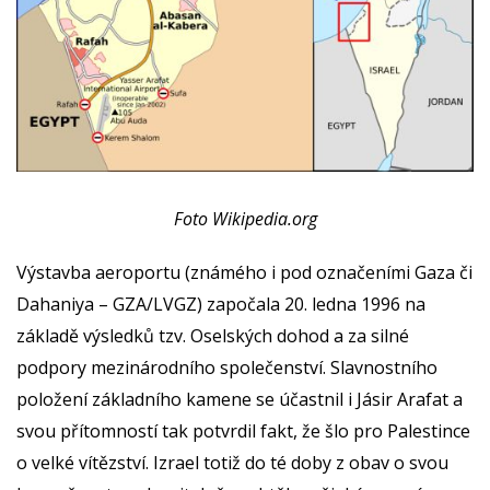
Foto Wikipedia.org
Výstavba aeroportu (známého i pod označeními Gaza či
Dahaniya – GZA/LVGZ) započala 20. ledna 1996 na
základě výsledků tzv. Oselských dohod a za silné
podpory mezinárodního společenství. Slavnostního
položení základního kamene se účastnil i Jásir Arafat a
svou přítomností tak potvrdil fakt, že šlo pro Palestince
o velké vítězství. Izrael totiž do té doby z obav o svou