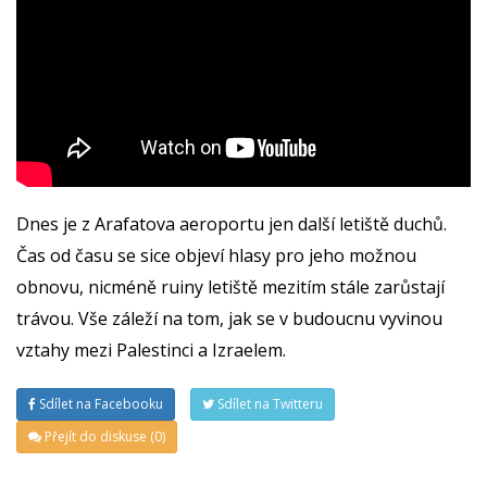
Dnes je z Arafatova aeroportu jen další letiště duchů.
Čas od času se sice objeví hlasy pro jeho možnou
obnovu, nicméně ruiny letiště mezitím stále zarůstají
trávou. Vše záleží na tom, jak se v budoucnu vyvinou
vztahy mezi Palestinci a Izraelem.
Sdílet na Facebooku
Sdílet na Twitteru
Přejít do diskuse (0)