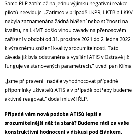
Samo ŘLP zatím až na jednu výjimku negativní reakce
pilotů neeviduje. „Zatímco v případě LKPR, LKTB a LKKV
nebyla zaznamenána žádná hlášení nebo stížnosti na
kvalitu, na LKMT došlo vinou závady na přenosovém
zařízení v období od 31. prosince 2021 do 2. ledna 2022
k výraznému snížení kvality srozumitelnosti. Tato
závada již byla odstraněna a vysílání ATIS v Ostravě již
funguje ve stanovených parametrech,“ uvedl pan Klíma.
„Jsme připraveni i nadále vyhodnocovat případné
připomínky uživatelů ATIS a v případě potřeby budeme
aktivně reagovat,“ dodal mluvčí ŘLP.
Připadá vám nová podoba ATISů lepší a
srozumitelnější něž ta stará? Budeme rádi za vaše
konstruktivní hodnocení v diskusi pod článkem.