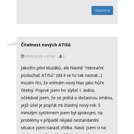
Odpovědět
Čitelnost nových ATISů
16.01.2022 v 17:20
J
Jakožto pilot kluzáků, ale hlavně "rekreační
posluchač ATISů" (dá-li se to tak nazvat...)
musím říci, že vnímám nový hlas jako hůře
čitelný. Poprvé jsem ho slyšel 1. ledna,
očekával jsem, že se jedná o dočasnou změnu,
jejíž účel je popřát mi šťastný nový rok. S
minulým systémem jsem byl spokojen, na
problémy v případě nějaké nestandardní
situace jsem narazil zřídka. Navíc jsem si na