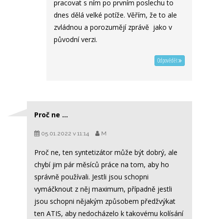
pracovat s ním po prvním poslechu to
dnes dělá velké potíže. Věřím, že to ale
zvládnou a porozumějí zprávě jako v
původní verzi.
Odpovědět
Proč ne ...
05.01.2022 v 11:14
M
Proč ne, ten syntetizátor může být dobrý, ale
chybí jim pár měsíců práce na tom, aby ho
správně používali. Jestli jsou schopni
vymáčknout z něj maximum, případně jestli
jsou schopni nějakým způsobem předžvýkat
ten ATIS, aby nedocházelo k takovému kolísání