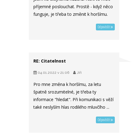
příjemné poslouchat. Prostě - když něco
funguje, je třeba to změnit k horšímu.
Odpovědět
RE: Citatelnost
04.01.2022 v 21:06
Jiří
Pro mne změna k horšímu, za letu
špatně srozumitelné, je třeba ty
informace "hledat". Při komunikaci s věží
také neslyším hlas rodilého mluvčího ...
Odpovědět