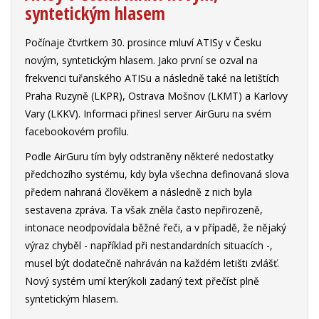
syntetickým hlasem
Počínaje čtvrtkem 30. prosince mluví ATISy v Česku
novým, syntetickým hlasem. Jako první se ozval na
frekvenci tuřanského ATISu a následně také na letištích
Praha Ruzyně (LKPR), Ostrava Mošnov (LKMT) a Karlovy
Vary (LKKV). Informaci přinesl server AirGuru na svém
facebookovém profilu.
Podle AirGuru tím byly odstraněny některé nedostatky
předchozího systému, kdy byla všechna definovaná slova
předem nahraná člověkem a následně z nich byla
sestavena zpráva. Ta však zněla často nepřirozeně,
intonace neodpovídala běžné řeči, a v případě, že nějaký
výraz chyběl - například při nestandardních situacích -,
musel být dodatečně nahráván na každém letišti zvlášť.
Nový systém umí kterýkoli zadaný text přečíst plně
syntetickým hlasem.