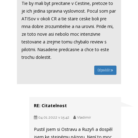
Tie by mali byt precitane v Cestine, pretoze to
je ich jedina spravna vyslovnost. Pocul som par
ATISov v okoli CR a tie stare ceske boli pre
mna dobre zrozumitelne a na urovni. Pride mi,
ze toto nove asi nebolo moc intenzivne
testovane a zrejme tomu chybalo review s
pilotmi. Nasadene predcasne a chce to este
trochu dolestit.
Odpovědět
RE: Citatelnost
04.01.2022 v 15:42
Vladimír
Pustil jsem si Ostravu a Ruzyň a dospěl
jsem ke stejnému názoru. Není to moc