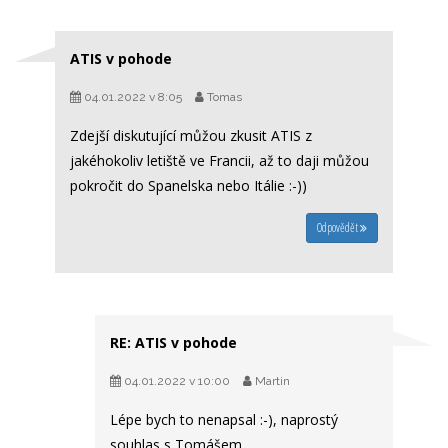
ATIS v pohode
04.01.2022 v 8:05
Tomas
Zdejší diskutující můžou zkusit ATIS z
jakéhokoliv letiště ve Francii, až to daji můžou
pokročit do Spanelska nebo Itálie :-))
Odpovědět
RE: ATIS v pohode
04.01.2022 v 10:00
Martin
Lépe bych to nenapsal :-), naprostý
souhlas s Tomášem.