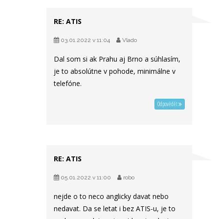
RE: ATIS
03.01.2022 v 11:04
Vlado
Dal som si ak Prahu aj Brno a súhlasím,
je to absolútne v pohode, minimálne v
telefóne.
Odpovědět
RE: ATIS
05.01.2022 v 11:00
robo
nejde o to neco anglicky davat nebo
nedavat. Da se letat i bez ATIS-u, je to