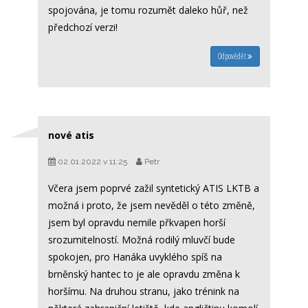
spojována, je tomu rozumět daleko hůř, než
předchozí verzi!
Odpovědět
nové atis
02.01.2022 v 11:25
Petr
Včera jsem poprvé zažil syntetický ATIS LKTB a
možná i proto, že jsem nevěděl o této změně,
jsem byl opravdu nemile přkvapen horší
srozumitelností. Možná rodilý mluvčí bude
spokojen, pro Hanáka uvyklého spíš na
brněnský hantec to je ale opravdu změna k
horšímu. Na druhou stranu, jako trénink na