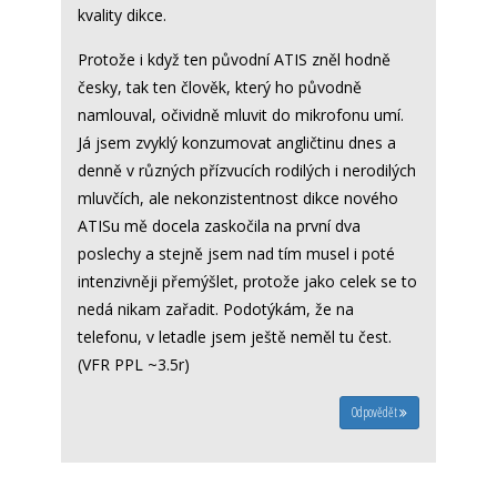
kvality dikce.
Protože i když ten původní ATIS zněl hodně
česky, tak ten člověk, který ho původně
namlouval, očividně mluvit do mikrofonu umí.
Já jsem zvyklý konzumovat angličtinu dnes a
denně v různých přízvucích rodilých i nerodilých
mluvčích, ale nekonzistentnost dikce nového
ATISu mě docela zaskočila na první dva
poslechy a stejně jsem nad tím musel i poté
intenzivněji přemýšlet, protože jako celek se to
nedá nikam zařadit. Podotýkám, že na
telefonu, v letadle jsem ještě neměl tu čest.
(VFR PPL ~3.5r)
Odpovědět