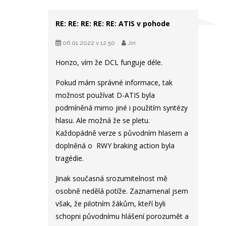
RE: RE: RE: RE: RE: ATIS v pohode
06.01.2022 v 12:50
Jiri
Honzo, vím že DCL funguje déle.
Pokud mám správné informace, tak
možnost používat D-ATIS byla
podmíněná mimo jiné i použitím syntézy
hlasu. Ale možná že se pletu.
Každopádně verze s původním hlasem a
doplněná o RWY braking action byla
tragédie.
Jinak současná srozumitelnost mě
osobně nedělá potíže. Zaznamenal jsem
však, že pilotním žákům, kteří byli
schopni původnímu hlášení porozumět a