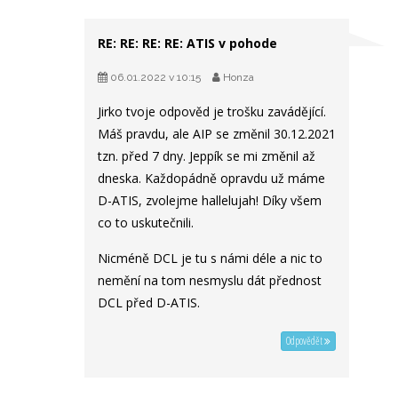
RE: RE: RE: RE: ATIS v pohode
06.01.2022 v 10:15
Honza
Jirko tvoje odpověd je trošku zavádějící.
Máš pravdu, ale AIP se změnil 30.12.2021
tzn. před 7 dny. Jeppík se mi změnil až
dneska. Každopádně opravdu už máme
D-ATIS, zvolejme hallelujah! Díky všem
co to uskutečnili.
Nicméně DCL je tu s námi déle a nic to
nemění na tom nesmyslu dát přednost
DCL před D-ATIS.
Odpovědět