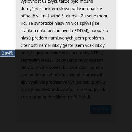
výslovnost už zvykl, takže bylo možné
domýšlet si některá slova podle intonace v
případě velmi špatné čitelnosti. Za sebe mohu
říci, že syntetické hlasy mi více splývají se
statikou (jako příklad uvedu EDDM); naopak u
hlasů předem namluvených jsem problém s
čitelností neměl nikdy (ještě jsem však nikdy
neslyšel jinými zmíněný francouzský ATIS...).
Zavřít
Nemyslím si však, že by tento nový systém
nebylo možné dovést k dokonalosti, jen na
tom bude muset někdo solidně zapracovat,
aby vypiloval předpisové výslovnosti, pomlky
mezi jednotlivými slovy atp. - otázkou je, zda-li
se do toho bude někomu z ŘLP chtít...
Odpovědět