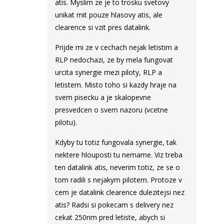
atis. Myslim ze je to trosku svetovy
unikat mit pouze hlasovy atis, ale
clearence si vzit pres datalink.
Prijde mi ze v cechach nejak letistim a
RLP nedochazi, ze by mela fungovat
urcita synergie mezi piloty, RLP a
letistem. Misto toho si kazdy hraje na
svem pisecku a je skalopevne
presvedcen o svem nazoru (vcetne
pilotu).
Kdyby tu totiz fungovala synergie, tak
nektere hlouposti tu nemame. Viz treba
ten datalink atis, neverim totiz, ze se o
tom radili s nejakym pilotem. Protoze v
cem je datalink clearence dulezitejsi nez
atis? Radsi si pokecam s delivery nez
cekat 250nm pred letiste, abych si