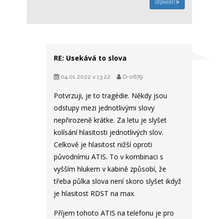
Odpovědět
RE: Usekává to slova
04.01.2022 v 13:22
D-0679
Potvrzuji, je to tragédie. Někdy jsou
odstupy mezi jednotlivými slovy
nepřirozeně krátke. Za letu je slyšet
kolísání hlasitosti jednotlivých slov.
Celkově je hlasitost nižší oproti
původnímu ATIS. To v kombinaci s
vyšším hlukem v kabině způsobí, že
třeba půlka slova není skoro slyšet ikdyž
je hlasitost RDST na max.
Příjem tohoto ATIS na telefonu je pro