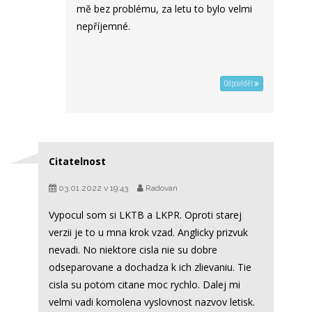
mě bez problému, za letu to bylo velmi
nepříjemné.
Odpovědět
Citatelnost
03.01.2022 v 19:43
Radovan
Vypocul som si LKTB a LKPR. Oproti starej
verzii je to u mna krok vzad. Anglicky prizvuk
nevadi. No niektore cisla nie su dobre
odseparovane a dochadza k ich zlievaniu. Tie
cisla su potom citane moc rychlo. Dalej mi
velmi vadi komolena vyslovnost nazvov letisk.