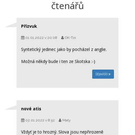
čtenářů
Přízvuk
01.01.2022 v 20:08
OK-Tin
Syntetický jedinec jako by pocházel z anglie.
Možná někdy bude i ten ze Skotska :-)
Odpovědět
nové atis
02.01.2022 v 8:52
Maty
Vždyť je to hrozný. Slova jsou nepřirozeně