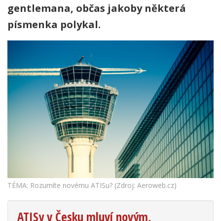
gentlemana, občas jakoby některá
písmenka polykal.
TÉMA: Rozumíte novému ATISu? (Zdroj: Aeroweb.cz)
ATISy v Česku mluví novým,