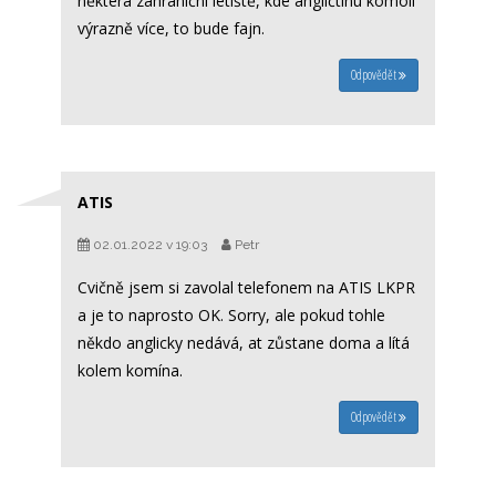
některá zahraniční letiště, kde angličtinu komolí
výrazně více, to bude fajn.
Odpovědět
ATIS
02.01.2022 v 19:03
Petr
Cvičně jsem si zavolal telefonem na ATIS LKPR
a je to naprosto OK. Sorry, ale pokud tohle
někdo anglicky nedává, at zůstane doma a lítá
kolem komína.
Odpovědět