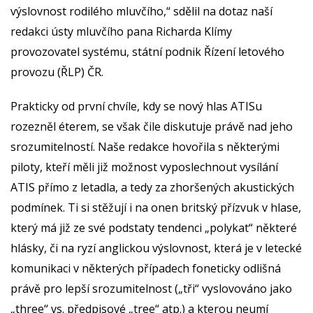
výslovnost rodilého mluvčího,“ sdělil na dotaz naší
redakci ústy mluvčího pana Richarda Klímy
provozovatel systému, státní podnik Řízení letového
provozu (ŘLP) ČR.
Prakticky od první chvíle, kdy se nový hlas ATISu
rozezněl éterem, se však čile diskutuje právě nad jeho
srozumitelností. Naše redakce hovořila s některými
piloty, kteří měli již možnost vyposlechnout vysílání
ATIS přímo z letadla, a tedy za zhoršených akustických
podmínek. Ti si stěžují i na onen britský přízvuk v hlase,
který má již ze své podstaty tendenci „polykat“ některé
hlásky, či na ryzí anglickou výslovnost, která je v letecké
komunikaci v některých případech foneticky odlišná
právě pro lepší srozumitelnost („tři“ vyslovováno jako
„three“ vs. předpisové „tree“ atp.) a kterou neumí