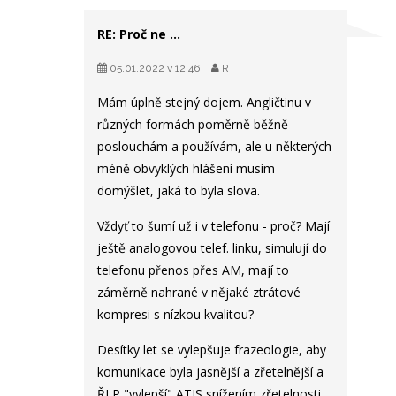
RE: Proč ne ...
05.01.2022 v 12:46
R
Mám úplně stejný dojem. Angličtinu v
různých formách poměrně běžně
poslouchám a používám, ale u některých
méně obvyklých hlášení musím
domýšlet, jaká to byla slova.
Vždyť to šumí už i v telefonu - proč? Mají
ještě analogovou telef. linku, simulují do
telefonu přenos přes AM, mají to
záměrně nahrané v nějaké ztrátové
kompresi s nízkou kvalitou?
Desítky let se vylepšuje frazeologie, aby
komunikace byla jasnější a zřetelnější a
ŘLP "vylepší" ATIS snížením zřetelnosti.