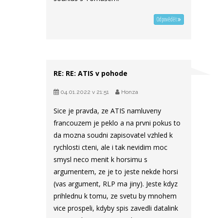
Odpovědět
RE: RE: ATIS v pohode
04.01.2022 v 21:51
Honza
Sice je pravda, ze ATIS namluveny
francouzem je peklo a na prvni pokus to
da mozna soudni zapisovatel vzhled k
rychlosti cteni, ale i tak nevidim moc
smysl neco menit k horsimu s
argumentem, ze je to jeste nekde horsi
(vas argument, RLP ma jiny). Jeste kdyz
prihlednu k tomu, ze svetu by mnohem
vice prospeli, kdyby spis zavedli datalink