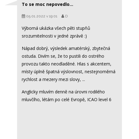
To se moc nepovedlo...
05.01.2022 v 19:01
D
Výborná ukázka všech pěti stupňů
srozumitelnosti v jedné zprávě :)
Nápad dobrý, výsledek amatérský, zbytečná
ostuda. Divím se, že to pustili do ostrého
provozu takto neodladěné. Hlas s akcentem,
místy úplně špatná výslovnost, nestejnoměrná
rychlost a mezery mezi slovy, ...
Anglicky mluvím denně na úrovni rodilého
mluvčího, létám po celé Evropě, ICAO level 6