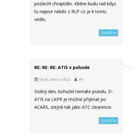
poslechl chraptidlo. Klidne budu rad kdyz
tu napise nekdo z RLP co je k tomu
vedlo.
Odpovědět
RE: RE: RE: ATIS v pohode
05.01.2022 v 16:12
Jiří
Dobrý den, bohužel nemáte pravdu. D-
ATIS na LKPR je možné přijímat po
ACARS, stejně tak jako ATC clearence.
Odpovědět