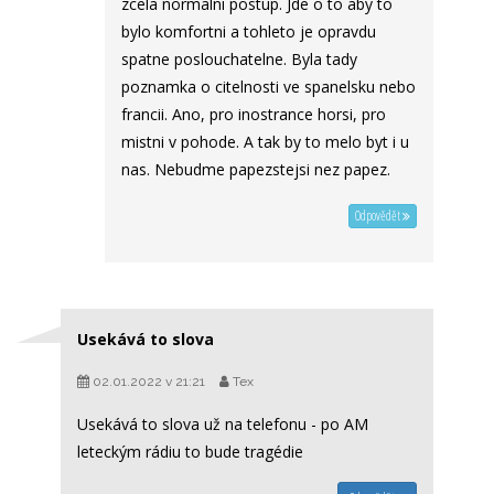
zcela normalni postup. Jde o to aby to
bylo komfortni a tohleto je opravdu
spatne poslouchatelne. Byla tady
poznamka o citelnosti ve spanelsku nebo
francii. Ano, pro inostrance horsi, pro
mistni v pohode. A tak by to melo byt i u
nas. Nebudme papezstejsi nez papez.
Odpovědět
Usekává to slova
02.01.2022 v 21:21
Tex
Usekává to slova už na telefonu - po AM
leteckým rádiu to bude tragédie