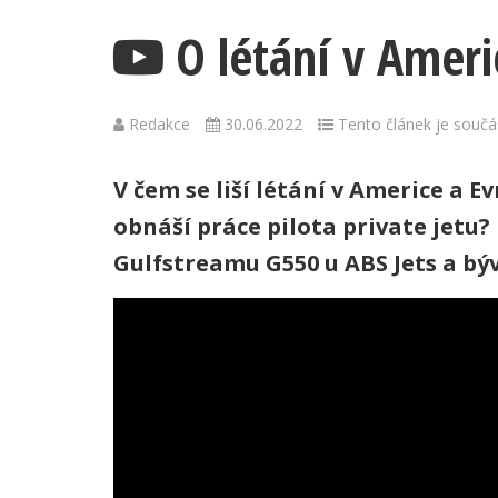
O létání v Amer
Redakce
30.06.2022
Tento článek je součás
V čem se liší létání v Americe a 
obnáší práce pilota private jet
Gulfstreamu G550 u ABS Jets a býv