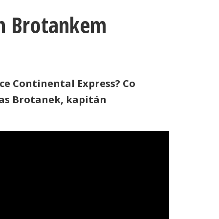
em Brotankem
vce Continental Express? Co
mas Brotanek, kapitán