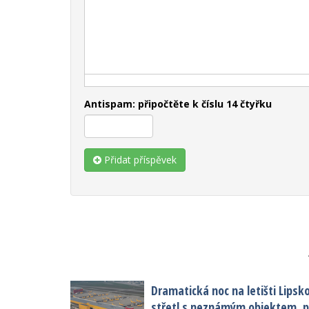
Antispam: připočtěte k číslu 14 čtyřku
Přidat příspěvek
Dramatická noc na letišti Lipsk
střetl s neznámým objektem, po