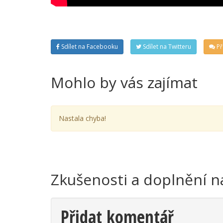
Sdílet na Facebooku
Sdílet na Twitteru
Př
Mohlo by vás zajímat
Nastala chyba!
Zkušenosti a doplnění n
Přidat komentář