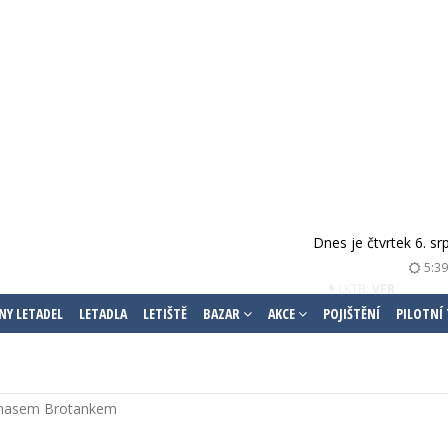
Dnes je čtvrtek 6. s
LKMT:
VFR
5:39
NY LETADEL
LETADLA
LETIŠTĚ
BAZAR
AKCE
POJIŠTĚNÍ
PILOTNÍ
homasem Brotankem