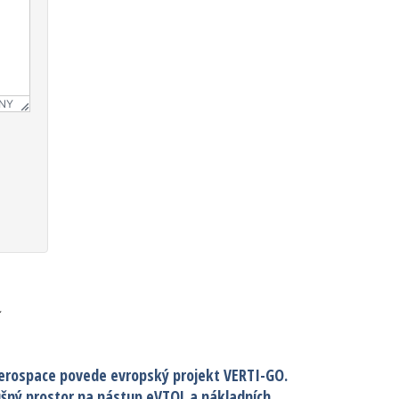
NY
í
erospace povede evropský projekt VERTI-GO.
ušný prostor na nástup eVTOL a nákladních