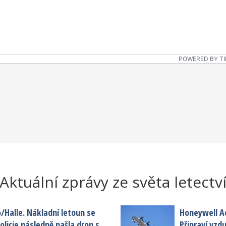
POWERED BY TI
Aktuální zprávy ze světa letectv
o/Halle. Nákladní letoun se
Honeywell A
licie následně našla dron s
Připraví vzd