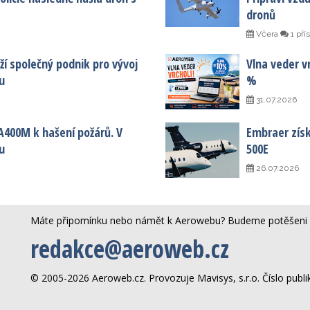
dronů
Včera
1 pří
í společný podnik pro vývoj
Vlna veder vr
u
%
31.07.2026
A400M k hašení požárů. V
Embraer získa
u
500E
26.07.2026
Máte připomínku nebo námět k Aerowebu? Budeme potěšeni 
redakce@aeroweb.cz
© 2005-2026 Aeroweb.cz. Provozuje Mavisys, s.r.o. Číslo publ