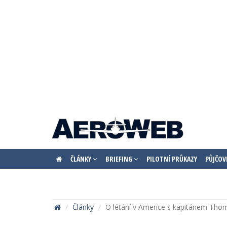
ČLÁNKY
BRIEFING
PILOTNÍ PRŮKAZY
PŮJČOV
Články
O létání v Americe s kapitánem T