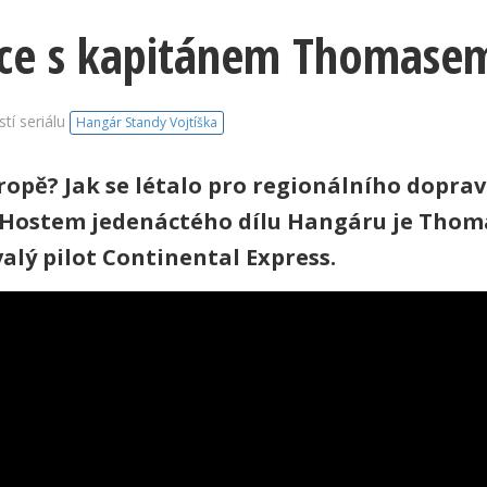
ice s kapitánem Thomas
tí seriálu
Hangár Standy Vojtíška
Evropě? Jak se létalo pro regionálního dopra
u? Hostem jedenáctého dílu Hangáru je Tho
alý pilot Continental Express.