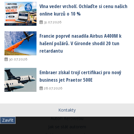
Vlna veder vrcholí. Ochlaďte si cenu našich
online kurzů o 10 %
31.07.2026
Francie poprvé nasadila Airbus A400M k
hašení požárů. V Gironde shodil 20 tun
retardantu
30.07.2026
Embraer získal trojí certifikaci pro nový
business jet Praetor 500E
26.07.2026
Kontakty
Autoři Aerowebu
Zavřít
Jak se stát autorem