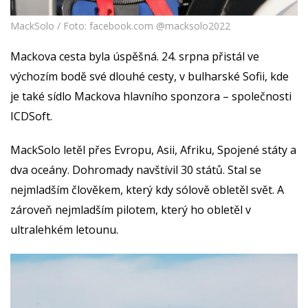
MackSolo / Foto: facebook.com @macksolo2022
Mackova cesta byla úspěšná. 24. srpna přistál ve
výchozím bodě své dlouhé cesty, v bulharské Sofii, kde
je také sídlo Mackova hlavního sponzora – společnosti
ICDSoft.
MackSolo letěl přes Evropu, Asii, Afriku, Spojené státy a
dva oceány. Dohromady navštívil 30 států. Stal se
nejmladším člověkem, který kdy sólově obletěl svět. A
zároveň nejmladším pilotem, který ho obletěl v
ultralehkém letounu.