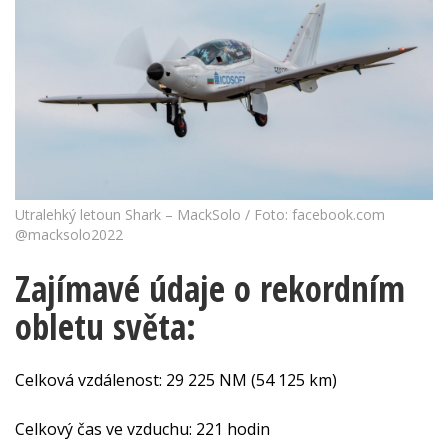
Utralehký letoun Shark – MackSolo / Foto: facebook.com
@macksolo2022
Zajímavé údaje o rekordním
obletu světa:
Celková vzdálenost: 29 225 NM (54 125 km)
Celkový čas ve vzduchu: 221 hodin