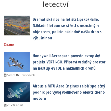
letectví
Dramatická noc na letišti Lipsko/Halle.
Nákladní letoun se střetl s neznámým
objektem, policie následně našla dron s
výbušninou
Dnes
Honeywell Aerospace povede evropský
projekt VERTI-GO. Připraví vzdušný prostor
na nástup eVTOL a nákladních dronů
Včera
1 příspěvek
Airbus a MTU Aero Engines založí společný
podnik pro vývoj vodíkového elektrického
motoru
01.08.2026