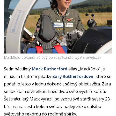
MackSolo dokončil sólový oblet světa (Zdroj: Aeroweb.cz)
Sedmnáctiletý
Mack Rutherford
alias „MackSolo“ je
mladším bratrem pilotky
Zary Rutherfordové
, které se
podařilo letos v lednu dokončit sólový oblet světa. Zara
se tak stala držitelkou hned dvou světových rekordů.
Šestnáctiletý Mack vyrazil po vzoru své starší sestry 23.
března na cestu kolem světa v naději zisku dalšího
světového rekordu do rodinné sbírky.