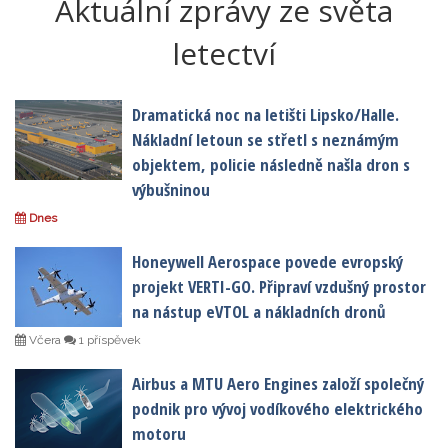
Aktuální zprávy ze světa
letectví
Dramatická noc na letišti Lipsko/Halle.
Nákladní letoun se střetl s neznámým
objektem, policie následně našla dron s
výbušninou
Dnes
Honeywell Aerospace povede evropský
projekt VERTI-GO. Připraví vzdušný prostor
na nástup eVTOL a nákladních dronů
Včera
1 příspěvek
Airbus a MTU Aero Engines založí společný
podnik pro vývoj vodíkového elektrického
motoru