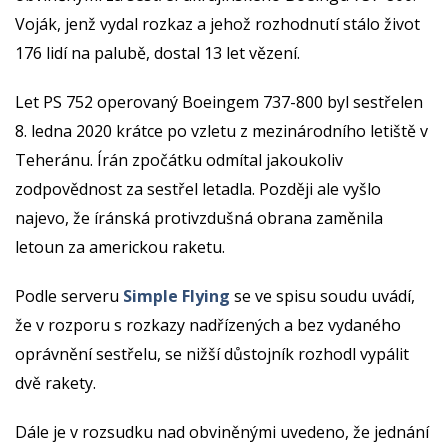
Voják, jenž vydal rozkaz a jehož rozhodnutí stálo život
176 lidí na palubě, dostal 13 let vězení.
Let PS 752 operovaný Boeingem 737-800 byl sestřelen
8. ledna 2020 krátce po vzletu z mezinárodního letiště v
Teheránu. Írán zpočátku odmítal jakoukoliv
zodpovědnost za sestřel letadla. Později ale vyšlo
najevo, že íránská protivzdušná obrana zaměnila
letoun za americkou raketu.
Podle serveru
Simple Flying
se ve spisu soudu uvádí,
že v rozporu s rozkazy nadřízených a bez vydaného
oprávnění sestřelu, se nižší důstojník rozhodl vypálit
dvě rakety.
Dále je v rozsudku nad obviněnými uvedeno, že jednání