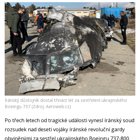
Íránský důstojník dostal třináct let za sestřelení ukrajinského
Boeingu 737 (Zdroj: Aeroweb.cz)
Po třech letech od tragické události vynesl íránský soud
rozsudek nad deseti vojáky íránské revoluční gardy
obviněnými za sestřel ukrajinského Boeingu 737-800.