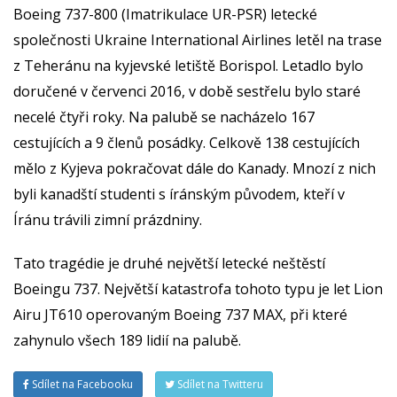
Boeing 737-800 (Imatrikulace UR-PSR) letecké
společnosti Ukraine International Airlines letěl na trase
z Teheránu na kyjevské letiště Borispol. Letadlo bylo
doručené v červenci 2016, v době sestřelu bylo staré
necelé čtyři roky. Na palubě se nacházelo 167
cestujících a 9 členů posádky. Celkově 138 cestujících
mělo z Kyjeva pokračovat dále do Kanady. Mnozí z nich
byli kanadští studenti s íránským původem, kteří v
Íránu trávili zimní prázdniny.
Tato tragédie je druhé největší letecké neštěstí
Boeingu 737. Největší katastrofa tohoto typu je let Lion
Airu JT610 operovaným Boeing 737 MAX, při které
zahynulo všech 189 lidií na palubě.
Sdílet na Facebooku
Sdílet na Twitteru