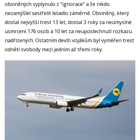
obviněných vyplynulo z "ignorace" a že nikdo
nezamýšlel sestřelit letadlo záměrně. Obviněný, který
dostal nejvyšší trest 13 let, dostal 3 roky za neúmyslné
usmrcení 176 osob a 10 let za neuposlechnutí rozkazu
nadřízených. Ostatním devíti vojákům byl vyměřen trest
odnětí svobody mezi jedním až třemi roky.