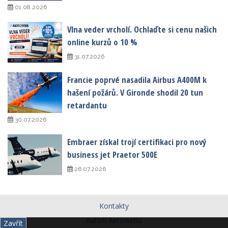
01.08.2026
Vlna veder vrcholí. Ochlaďte si cenu našich
online kurzů o 10 %
31.07.2026
Francie poprvé nasadila Airbus A400M k
hašení požárů. V Gironde shodil 20 tun
retardantu
30.07.2026
Embraer získal trojí certifikaci pro nový
business jet Praetor 500E
26.07.2026
Kontakty
Autoři Aerowebu
Zavřít