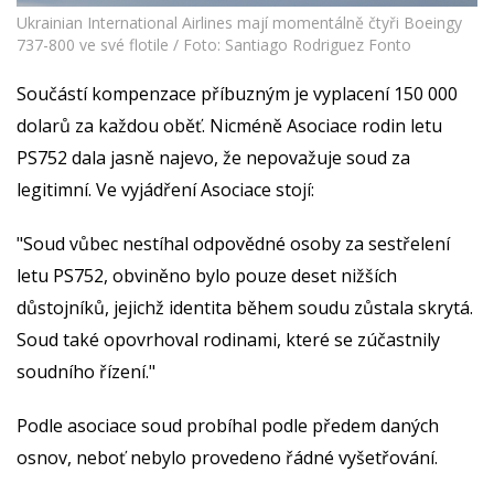
Ukrainian International Airlines mají momentálně čtyři Boeingy
737-800 ve své flotile / Foto: Santiago Rodriguez Fonto
Součástí kompenzace příbuzným je vyplacení 150 000
dolarů za každou oběť. Nicméně Asociace rodin letu
PS752 dala jasně najevo, že nepovažuje soud za
legitimní. Ve vyjádření Asociace stojí:
"Soud vůbec nestíhal odpovědné osoby za sestřelení
letu PS752, obviněno bylo pouze deset nižších
důstojníků, jejichž identita během soudu zůstala skrytá.
Soud také opovrhoval rodinami, které se zúčastnily
soudního řízení."
Podle asociace soud probíhal podle předem daných
osnov, neboť nebylo provedeno řádné vyšetřování.