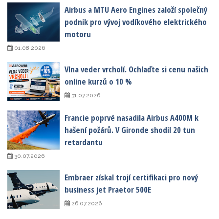
Airbus a MTU Aero Engines založí společný
podnik pro vývoj vodíkového elektrického
motoru
01.08.2026
Vlna veder vrcholí. Ochlaďte si cenu našich
online kurzů o 10 %
31.07.2026
Francie poprvé nasadila Airbus A400M k
hašení požárů. V Gironde shodil 20 tun
retardantu
30.07.2026
Embraer získal trojí certifikaci pro nový
business jet Praetor 500E
26.07.2026