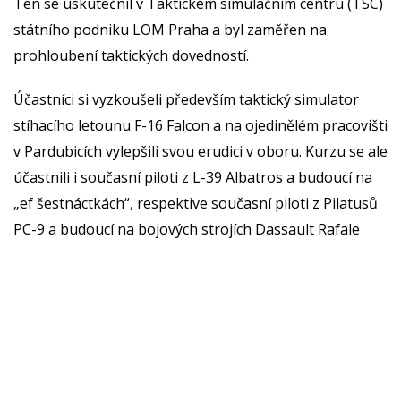
Ten se uskutečnil v Taktickém simulačním centru (TSC)
státního podniku LOM Praha a byl zaměřen na
prohloubení taktických dovedností.
Účastníci si vyzkoušeli především taktický simulator
stíhacího letounu F-16 Falcon a na ojedinělém pracovišti
v Pardubicích vylepšili svou erudici v oboru. Kurzu se ale
účastnili i současní piloti z L-39 Albatros a budoucí na
„ef šestnáctkách“, respektive současní piloti z Pilatusů
PC-9 a budoucí na bojových strojích Dassault Rafale