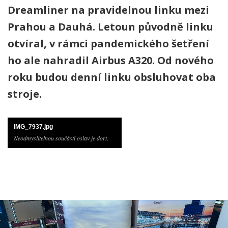
Dreamliner na pravidelnou linku mezi
Prahou a Dauhá. Letoun původně linku
otvíral, v rámci pandemického šetření
ho ale nahradil Airbus A320. Od nového
roku budou denní linku obsluhovat oba
stroje.
IMG_7937.jpg
Neodmyslitelnou součástí oslav je dort.