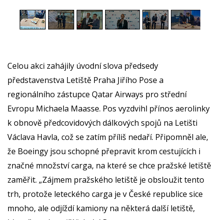
Celou akci zahájily úvodní slova předsedy
představenstva Letiště Praha Jiřího Pose a
regionálního zástupce Qatar Airways pro střední
Evropu Michaela Maasse. Pos vyzdvihl přínos aerolinky
k obnově předcovidových dálkových spojů na Letišti
Václava Havla, což se zatím příliš nedaří. Připomněl ale,
že Boeingy jsou schopné přepravit krom cestujících i
značné množství carga, na které se chce pražské letiště
zaměřit. „Zájmem pražského letiště je obsloužit tento
trh, protože leteckého carga je v České republice sice
mnoho, ale odjíždí kamiony na některá další letiště,