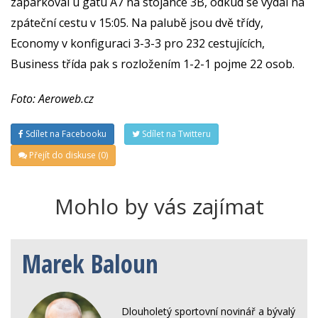
zaparkoval u gatu A7 na stojánce 3B, odkud se vydal na
zpáteční cestu v 15:05. Na palubě jsou dvě třídy,
Economy v konfiguraci 3-3-3 pro 232 cestujících,
Business třída pak s rozložením 1-2-1 pojme 22 osob.
Foto: Aeroweb.cz
Sdílet na Facebooku
Sdílet na Twitteru
Přejít do diskuse (0)
Mohlo by vás zajímat
Marek Baloun
Dlouholetý sportovní novinář a bývalý