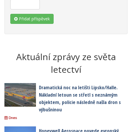
Přidat příspěvek
Aktuální zprávy ze světa
letectví
Dramatická noc na letišti Lipsko/Halle.
Nákladní letoun se střetl s neznámým
objektem, policie následně našla dron s
výbušninou
Dnes
Honeywell Aerospace povede evropský