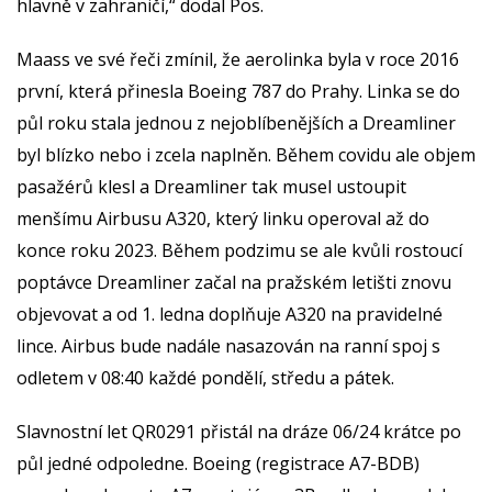
hlavně v zahraničí,“ dodal Pos.
Maass ve své řeči zmínil, že aerolinka byla v roce 2016
první, která přinesla Boeing 787 do Prahy. Linka se do
půl roku stala jednou z nejoblíbenějších a Dreamliner
byl blízko nebo i zcela naplněn. Během covidu ale objem
pasažérů klesl a Dreamliner tak musel ustoupit
menšímu Airbusu A320, který linku operoval až do
konce roku 2023. Během podzimu se ale kvůli rostoucí
poptávce Dreamliner začal na pražském letišti znovu
objevovat a od 1. ledna doplňuje A320 na pravidelné
lince. Airbus bude nadále nasazován na ranní spoj s
odletem v 08:40 každé pondělí, středu a pátek.
Slavnostní let QR0291 přistál na dráze 06/24 krátce po
půl jedné odpoledne. Boeing (registrace A7-BDB)