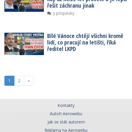
řešit záchranu jinak
3 příspěvky
Bílé Vánoce chtějí všichni kromě
lidí, co pracují na letišti, říká
ředitel LKPD
1
2
»
Kontakty
Autoři Aerowebu
Zavřít
Jak se stát autorem
Reklama na Aerowebu