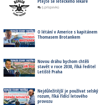
Ptejte se leteckého lékaře
5 příspěvků
O létání v Americe s kapitánem
Thomasem Brotankem
Novou dráhu bychom chtěli
stavět v roce 2030, říká ředitel
Letiště Praha
Nejdůležitější je používat selský
rozum, říká řídící letového
provozu