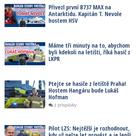
Přivezl první B737 MAX na
Antarktidu. Kapitán T. Nevole
hostem HSV
Máme tři minuty na to, abychom
byli kdekoli na letišti, říká hasič z
LKPR
Ptejte se hasiče z letiště Praha!
Hostem Hangáru bude Lukáš
Hofman
2 příspěvky
Pilot LZS: Nejtěžší je rozhodnout,
kdy už nelze let provést a je lepší