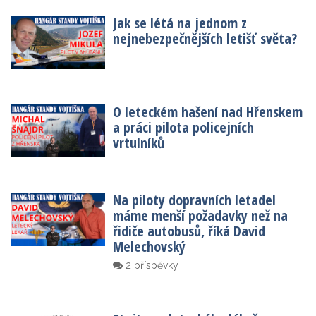
Jak se létá na jednom z
nejnebezpečnějších letišť světa?
O leteckém hašení nad Hřenskem
a práci pilota policejních
vrtulníků
Na piloty dopravních letadel
máme menší požadavky než na
řidiče autobusů, říká David
Melechovský
2 příspěvky