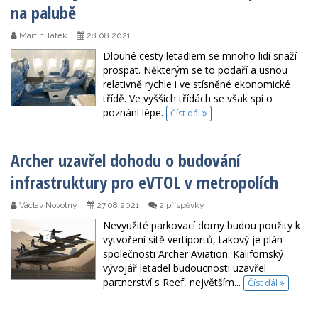
na palubě
Martin Tatek
28.08.2021
Dlouhé cesty letadlem se mnoho lidí snaží
prospat. Některým se to podaří a usnou
relativně rychle i ve stísněné ekonomické
třídě. Ve vyšších třídách se však spí o
poznání lépe.
Číst dál
Archer uzavřel dohodu o budování
infrastruktury pro eVTOL v metropolích
Václav Novotný
27.08.2021
2 příspěvky
Nevyužité parkovací domy budou použity k
vytvoření sítě vertiportů, takový je plán
společnosti Archer Aviation. Kalifornský
vývojář letadel budoucnosti uzavřel
partnerství s Reef, největším...
Číst dál