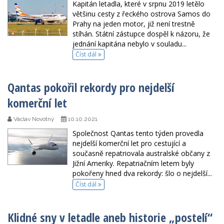
Kapitán letadla, které v srpnu 2019 letělo
většinu cesty z řeckého ostrova Samos do
Prahy na jeden motor, již není trestně
stíhán. Státní zástupce dospěl k názoru, že
jednání kapitána nebylo v souladu...
Číst dál
Qantas pokořil rekordy pro nejdelší
komerční let
Václav Novotný
10.10.2021
Společnost Qantas tento týden provedla
nejdelší komerční let pro cestující a
současně repatriovala australské občany z
Jižní Ameriky. Repatriačním letem byly
pokořeny hned dva rekordy: šlo o nejdelší...
Číst dál
Klidné sny v letadle aneb historie „postelí“