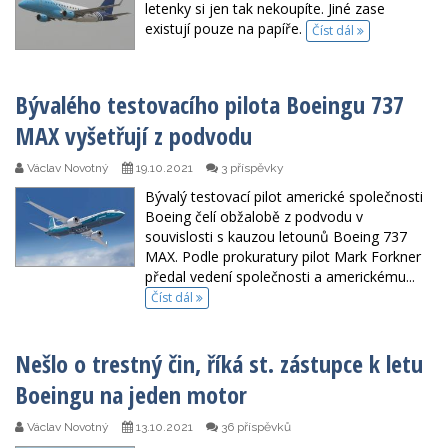
letenky si jen tak nekoupíte. Jiné zase
existují pouze na papíře.
Číst dál
Bývalého testovacího pilota Boeingu 737
MAX vyšetřují z podvodu
Václav Novotný
19.10.2021
3 příspěvky
Bývalý testovací pilot americké společnosti
Boeing čelí obžalobě z podvodu v
souvislosti s kauzou letounů Boeing 737
MAX. Podle prokuratury pilot Mark Forkner
předal vedení společnosti a americkému...
Číst dál
Nešlo o trestný čin, říká st. zástupce k letu
Boeingu na jeden motor
Václav Novotný
13.10.2021
36 příspěvků