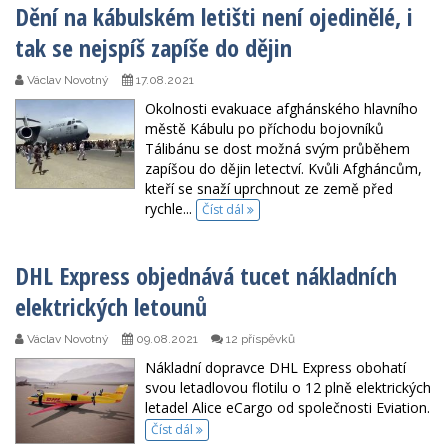
Dění na kábulském letišti není ojedinělé, i
tak se nejspíš zapíše do dějin
Václav Novotný
17.08.2021
Okolnosti evakuace afghánského hlavního
městě Kábulu po příchodu bojovníků
Tálibánu se dost možná svým průběhem
zapíšou do dějin letectví. Kvůli Afgháncům,
kteří se snaží uprchnout ze země před
rychle...
Číst dál
DHL Express objednává tucet nákladních
elektrických letounů
Václav Novotný
09.08.2021
12 příspěvků
Nákladní dopravce DHL Express obohatí
svou letadlovou flotilu o 12 plně elektrických
letadel Alice eCargo od společnosti Eviation.
Číst dál