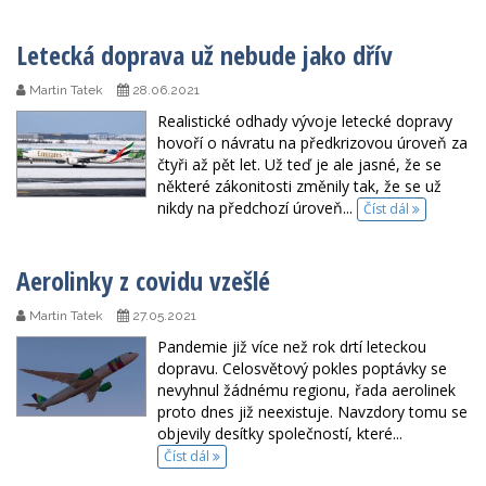
Letecká doprava už nebude jako dřív
Martin Tatek
28.06.2021
Realistické odhady vývoje letecké dopravy
hovoří o návratu na předkrizovou úroveň za
čtyři až pět let. Už teď je ale jasné, že se
některé zákonitosti změnily tak, že se už
nikdy na předchozí úroveň...
Číst dál
Aerolinky z covidu vzešlé
Martin Tatek
27.05.2021
Pandemie již více než rok drtí leteckou
dopravu. Celosvětový pokles poptávky se
nevyhnul žádnému regionu, řada aerolinek
proto dnes již neexistuje. Navzdory tomu se
objevily desítky společností, které...
Číst dál