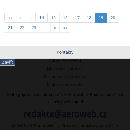
««
«
…
14
15
16
17
18
19
20
21
22
23
…
»
»»
Kontakty
Autoři Aerowebu
Zavřít
Jak se stát autorem
Reklama na Aerowebu
Kariéra v Aerowebu
Máte připomínku nebo námět k Aerowebu? Budeme potěšeni
za každý Váš nápad.
redakce@aeroweb.cz
© 2005-2026 Aeroweb.cz. Provozuje Mavisys, s.r.o. Číslo