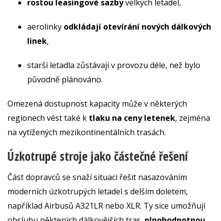
rostou leasingové sazby
velkých letadel,
aerolinky
odkládají otevírání nových dálkových
linek
,
starší letadla zůstávají v provozu déle, než bylo
původně plánováno.
Omezená dostupnost kapacity může v některých
regionech vést také k
tlaku na ceny letenek
, zejména
na vytížených mezikontinentálních trasách.
Úzkotrupé stroje jako částečné řešení
Část dopravců se snaží situaci řešit nasazováním
moderních úzkotrupých letadel s delším doletem,
například Airbusů A321LR nebo XLR. Ty sice umožňují
obsluhu některých dálkovějších tras,
plnohodnotnou