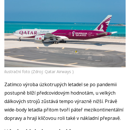
ilustrační foto (Zdroj: Qatar Airways )
Zatímco výroba úzkotrupých letadel se po pandemii
postupně blíží předcovidovým hodnotám, u velkých
dálkových strojů zůstává tempo výrazně nižší. Právě
wide-body letadla přitom tvoří páteř mezikontinentální
dopravy a hrají klíčovou roli také v nákladní přepravě.