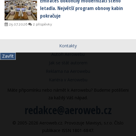
Emirates dokončily modernizaci stého
letadla. Největší program obnovy kabin
pokračuje
25.07.2026
2 příspěvky
Kontakty
Autoři Aerowebu
Zavřít
Jak se stát autorem
Reklama na Aerowebu
Kariéra v Aerowebu
Máte připomínku nebo námět k Aerowebu? Budeme potěšeni
za každý Váš nápad.
redakce@aeroweb.cz
© 2005-2026 Aeroweb.cz. Provozuje Mavisys, s.r.o. Číslo
publikace ISSN 1801-6847.