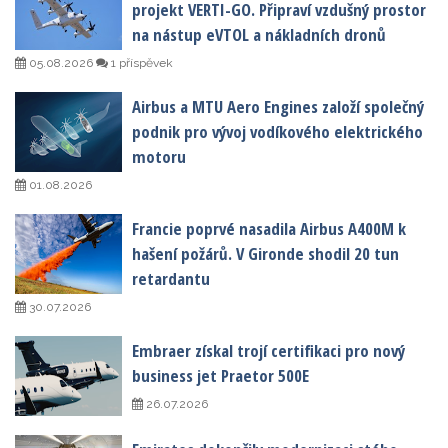
projekt VERTI-GO. Připraví vzdušný prostor
na nástup eVTOL a nákladních dronů
05.08.2026
1 příspěvek
Airbus a MTU Aero Engines založí společný
podnik pro vývoj vodíkového elektrického
motoru
01.08.2026
Francie poprvé nasadila Airbus A400M k
hašení požárů. V Gironde shodil 20 tun
retardantu
30.07.2026
Embraer získal trojí certifikaci pro nový
business jet Praetor 500E
26.07.2026