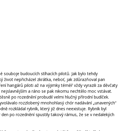
né souboje budoucích stíhacích pilotů. Jak bylo tehdy
ký život nepřicházel zkrátka, neboť, jak zdůrazňoval pan
ření hangárů piloti až na výjimky téměř vždy vyrazili za děvčaty
 k nejslavnějším a ráno se pak nikomu nechtělo moc vstávat.
 těsně po rozednění probudil velmi hlučný přírodní budíček.
ž vyvolávalo rozzlobený mnohohlasý chór nadávání „unavených“
ně rozkládal rybník, který již dnes neexistuje. Rybník byl
den po rozednění spustily takový rámus, že se v nedalekých