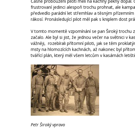
Časně probouzení piloti měli na kachny pěkný dopal. Ob
frustrovaní jedinci alespoň trochu prohnat, ale kamp
předvedlo parádní let střemhlav a těsným přízemním 
rákosí. Pronásledující pilot měl pak s kniplem dost p
V tomto momentě vzpomínání se pan Široký trochu zaraz
začalo. Ale byl si jist, že jednou večer na světnici v 
vážněji, rozebírali přítomní piloti, jak se těm prokl
msty na hlomozících kachnách, až nakonec byl příto
tvářící plán, který měl všem letcům v kasárnách letiš
Petr Široký vpravo