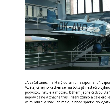
„A začal tanec, na který do smrti nezapomenu“, vzpomí
Vzlétající hejno kachen se mu totiž již nestačilo vyhn
podvozku, vrtule a motoru. Během jedné či dvou vteřin 
nepravidelně a značně třásl, řízení ztuhlo a celé éro le
velmi labilní a stačí jen málo, a hned spadne do vývrt