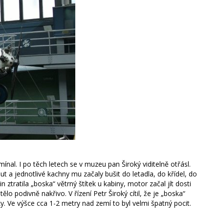
nal. I po těch letech se v muzeu pan Široký viditelně otřásl.
out a jednotlivé kachny mu začaly bušit do letadla, do křídel, do
ztratila „boska“ větrný štítek u kabiny, motor začal jít dosti
tělo podivně nakřivo. V řízení Petr Široký cítil, že je „boska“
ky. Ve výšce cca 1-2 metry nad zemí to byl velmi špatný pocit.