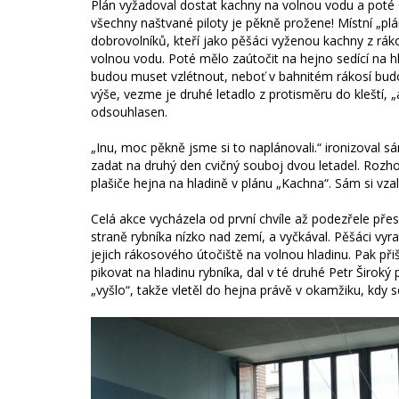
Plán vyžadoval dostat kachny na volnou vodu a poté 
všechny naštvané piloty je pěkně prožene! Místní „plá
dobrovolníků, kteří jako pěšáci vyženou kachny z rákos
volnou vodu. Poté mělo zaútočit na hejno sedící na 
budou muset vzlétnout, neboť v bahnitém rákosí budou
výše, vezme je druhé letadlo z protisměru do kleští,
odsouhlasen.
„Inu, moc pěkně jsme si to naplánovali.“ ironizoval s
zadat na druhý den cvičný souboj dvou letadel. Rozhod
plašiče hejna na hladině v plánu „Kachna“. Sám si vzal
Celá akce vycházela od první chvíle až podezřele přes
straně rybníka nízko nad zemí, a vyčkával. Pěšáci vyraz
jejich rákosového útočiště na volnou hladinu. Pak přišl
pikovat na hladinu rybníka, dal v té druhé Petr Široký p
„vyšlo“, takže vletěl do hejna právě v okamžiku, kdy 