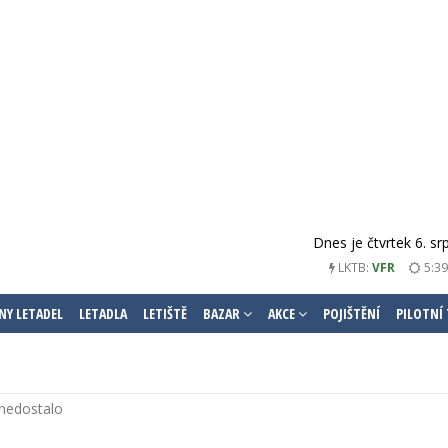
Dnes je čtvrtek 6. s
LKTB:
VFR
5:39
NY LETADEL
LETADLA
LETIŠTĚ
BAZAR
AKCE
POJIŠTĚNÍ
PILOTNÍ
 nedostalo