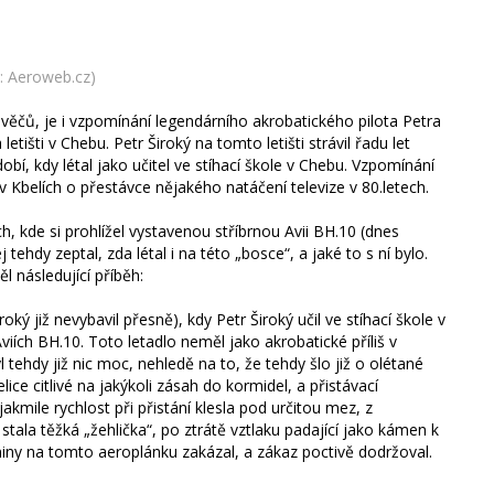
j: Aeroweb.cz)
věčů, je i vzpomínání legendárního akrobatického pilota Petra
 letišti v Chebu. Petr Široký na tomto letišti strávil řadu let
bí, kdy létal jako učitel ve stíhací škole v Chebu. Vzpomínání
Kbelích o přestávce nějakého natáčení televize v 80.letech.
h, kde si prohlížel vystavenou stříbrnou Avii BH.10 (dnes
ehdy zeptal, zda létal i na této „bosce“, a jaké to s ní bylo.
l následující příběh:
oký již nevybavil přesně), kdy Petr Široký učil ve stíhací škole v
iích BH.10. Toto letadlo neměl jako akrobatické příliš v
l tehdy již nic moc, nehledě na to, že tehdy šlo již o olétané
ce citlivé na jakýkoli zásah do kormidel, a přistávací
akmile rychlost při přistání klesla pod určitou mez, z
stala těžká „žehlička“, po ztrátě vztlaku padající jako kámen k
iny na tomto aeroplánku zakázal, a zákaz poctivě dodržoval.