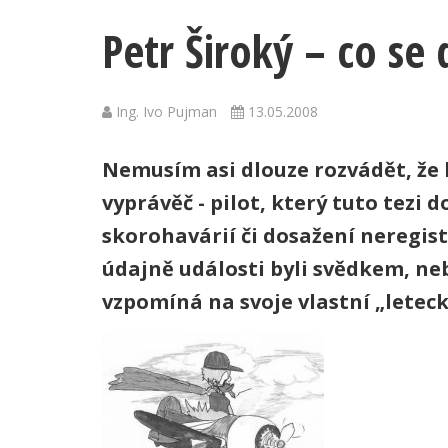
Petr Široký – co se
Ing. Ivo Pujman
13.05.2008
Nemusím asi dlouze rozvádět, že l
vyprávěč - pilot, který tuto tezi 
skorohavárií či dosažení neregist
údajně události byli svědkem, neb
vzpomíná na svoje vlastní „letec