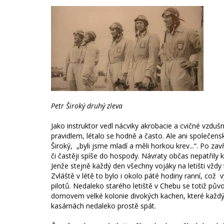
Petr Široký druhý zleva
Jako instruktor vedl nácviky akrobacie a cvičné vzduš
pravidlem, létalo se hodně a často. Ale ani společens
Široký, „byli jsme mladí a měli horkou krev...“. Po zav
či častěji spíše do hospody. Návraty občas nepatřily
Jenže stejně každý den všechny vojáky na letišti vždy
Zvláště v létě to bylo i okolo páté hodiny ranní, co
pilotů. Nedaleko starého letiště v Chebu se totiž původ
domovem velké kolonie divokých kachen, které každý 
kasárnách nedaleko prostě spát.