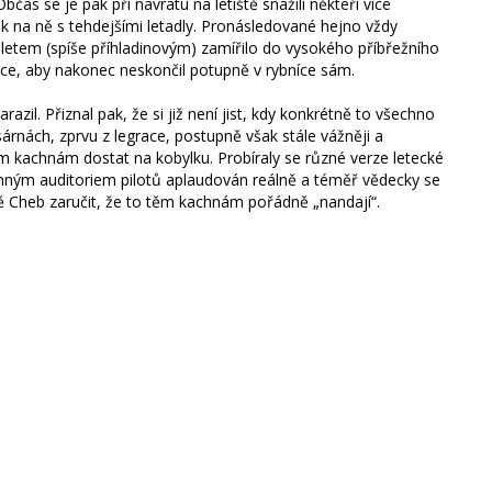
čas se je pak při návratu na letiště snažili někteří více
ak na ně s tehdejšími letadly. Pronásledované hejno vždy
letem (spíše příhladinovým) zamířilo do vysokého příbřežního
ráce, aby nakonec neskončil potupně v rybníce sám.
il. Přiznal pak, že si již není jist, kdy konkrétně to všechno
kasárnách, zprvu z legrace, postupně však stále vážněji a
atým kachnám dostat na kobylku. Probíraly se různé verze letecké
mným auditoriem pilotů aplaudován reálně a téměř vědecky se
tě Cheb zaručit, že to těm kachnám pořádně „nandají“.