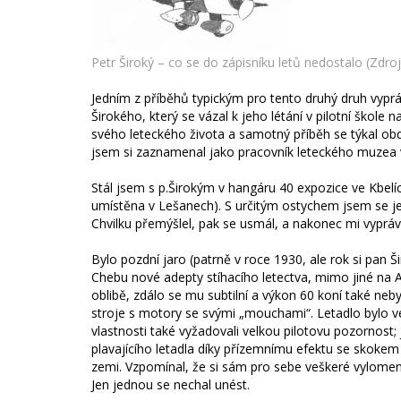
Petr Široký – co se do zápisníku letů nedostalo (Zdro
Jedním z příběhů typickým pro tento druhý druh vyprá
Širokého, který se vázal k jeho létání v pilotní škole na
svého leteckého života a samotný příběh se týkal obdo
jsem si zaznamenal jako pracovník leteckého muzea v 
Stál jsem s p.Širokým v hangáru 40 expozice ve Kbelíc
umístěna v Lešanech). S určitým ostychem jsem se jej t
Chvilku přemýšlel, pak se usmál, a nakonec mi vyprávě
Bylo pozdní jaro (patrně v roce 1930, ale rok si pan Šir
Chebu nové adepty stíhacího letectva, mimo jiné na Av
oblibě, zdálo se mu subtilní a výkon 60 koní také neby
stroje s motory se svými „mouchami“. Letadlo bylo veli
vlastnosti také vyžadovali velkou pilotovu pozornost; j
plavajícího letadla díky přízemnímu efektu se skokem 
zemi. Vzpomínal, že si sám pro sebe veškeré vylomen
Jen jednou se nechal unést.