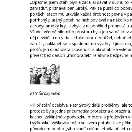
„Opatrně jsem stáhl plyn a začal si dávat v duchu toli
zahradu“, přiznával pan Široký. Pak se pustil do popis
po těch letech mu utkvěla každá drobnost pevně v pam
potrhaný plátěný potah na nich povlával na několika m
aerodynamický kryt a zbyla z ní poněkud prohnutá tru
Všude, včetně pilotního prostoru byla jen samá krev 
něj neviděl a dozadu se také moc neohlížel, neboť let
zatočit, naklánět se a spadnout do vývrtky. I jinak
pilotů. Jen dlouholetá zkušenost a akrobatická vyl
přivést bez dalších „mimořádek“ relativně bezpečně 
Petr Široký vlevo
Při přistání očekával Petr Široký další problémy, ale 
protože byla jedna pneumatika proražená a prázdná. K
kachen zaklíněné v podvozku, motoru a především v l
i výškovku. Výškovka měla ve svém potahu také pěkné š
původcem onoho „vibrování“ celého letadla při letu o