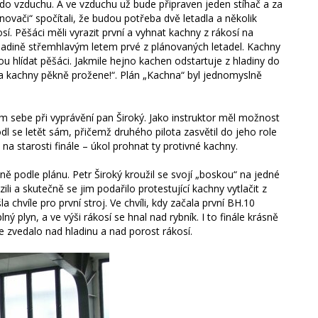
do vzduchu. A ve vzduchu už bude připraven jeden stíhač a za
novači“ spočítali, že budou potřeba dvě letadla a několik
í. Pěšáci měli vyrazit první a vyhnat kachny z rákosí na
hladině střemhlavým letem prvé z plánovaných letadel. Kachny
 hlídat pěšáci. Jakmile hejno kachen odstartuje z hladiny do
 „a kachny pěkně prožene!“. Plán „Kachna“ byl jednomyslně
ám sebe při vyprávění pan Široký. Jako instruktor měl možnost
l se letět sám, přičemž druhého pilota zasvětil do jeho role
 na starosti finále – úkol prohnat ty protivné kachny.
ně podle plánu. Petr Široký kroužil se svojí „boskou“ na jedné
ili a skutečně se jim podařilo protestující kachny vytlačit z
a chvíle pro první stroj. Ve chvíli, kdy začala první BH.10
lný plyn, a ve výši rákosí se hnal nad rybník. I to finále krásně
se zvedalo nad hladinu a nad porost rákosí.