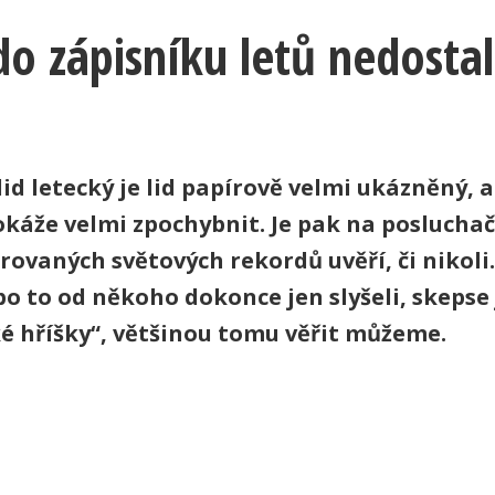
 do zápisníku letů nedosta
id letecký je lid papírově velmi ukázněný, 
dokáže velmi zpochybnit. Je pak na posluchač
rovaných světových rekordů uvěří, či nikoli.
o to od někoho dokonce jen slyšeli, skepse 
ké hříšky“, většinou tomu věřit můžeme.