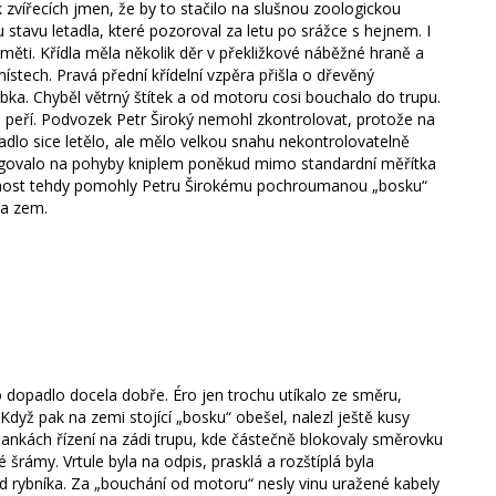
k zvířecích jmen, že by to stačilo na slušnou zoologickou
u stavu letadla, které pozoroval za letu po srážce s hejnem. I
ěti. Křídla měla několik děr v překližkové náběžné hraně a
ístech. Pravá přední křídelní vzpěra přišla o dřevěný
bka. Chyběl větrný štítek a od motoru cosi bouchalo do trupu.
a peří. Podvozek Petr Široký nemohl zkontrolovat, protože na
adlo sice letělo, ale mělo velkou snahu nekontrolovatelně
 reagovalo na pohyby kniplem poněkud mimo standardní měřítka
étanost tehdy pomohly Petru Širokému pochroumanou „bosku“
na zem.
to dopadlo docela dobře. Éro jen trochu utíkalo ze směru,
dyž pak na zemi stojící „bosku“ obešel, nalezl ještě kusy
ankách řízení na zádi trupu, kde částečně blokovaly směrovku
rámy. Vrtule byla na odpis, prasklá a rozštíplá byla
d rybníka. Za „bouchání od motoru“ nesly vinu uražené kabely