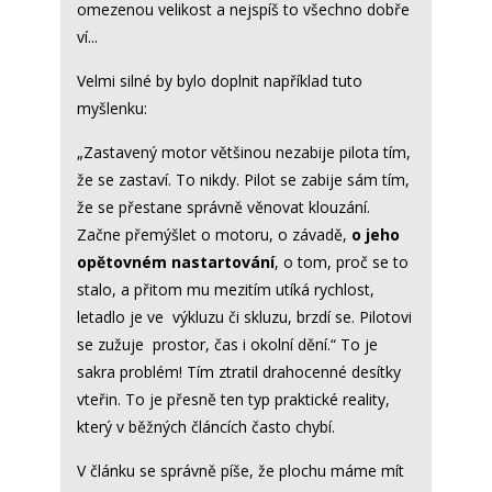
omezenou velikost a nejspíš to všechno dobře
ví...
Velmi silné by bylo doplnit například tuto
myšlenku:
„Zastavený motor většinou nezabije pilota tím,
že se zastaví. To nikdy. Pilot se zabije sám tím,
že se přestane správně věnovat klouzání.
Začne přemýšlet o motoru, o závadě,
o jeho
opětovném nastartování
, o tom, proč se to
stalo, a přitom mu mezitím utíká rychlost,
letadlo je ve výkluzu či skluzu, brzdí se. Pilotovi
se zužuje prostor, čas i okolní dění.“ To je
sakra problém! Tím ztratil drahocenné desítky
vteřin. To je přesně ten typ praktické reality,
který v běžných článcích často chybí.
V článku se správně píše, že plochu máme mít