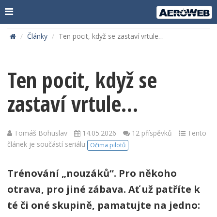
Články
Ten pocit, když se zastaví vrtule…
Ten pocit, když se
zastaví vrtule…
Tomáš Bohuslav
14.05.2026
12 příspěvků
Tento
článek je součástí seriálu
Očima pilotů
Trénování „nouzáků“. Pro někoho
otrava, pro jiné zábava. Ať už patříte k
té či oné skupině, pamatujte na jedno: