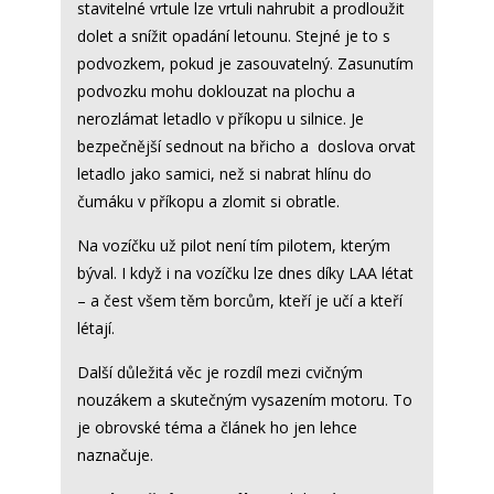
stavitelné vrtule lze vrtuli nahrubit a prodloužit
dolet a snížit opadání letounu. Stejné je to s
podvozkem, pokud je zasouvatelný. Zasunutím
podvozku mohu doklouzat na plochu a
nerozlámat letadlo v příkopu u silnice. Je
bezpečnější sednout na břicho a doslova orvat
letadlo jako samici, než si nabrat hlínu do
čumáku v příkopu a zlomit si obratle.
Na vozíčku už pilot není tím pilotem, kterým
býval. I když i na vozíčku lze dnes díky LAA létat
– a čest všem těm borcům, kteří je učí a kteří
létají.
Další důležitá věc je rozdíl mezi cvičným
nouzákem a skutečným vysazením motoru. To
je obrovské téma a článek ho jen lehce
naznačuje.