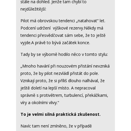
stále na dohled. Jenže tam chybí to
nejdůležitější:
Pilot má obrovskou tendenci „natahovat“ let.
Podcení udržení výškové rezervy.Někdy má
tendenci přesvědčovat sám sebe, že to ještě
vyjde.A právě to bývá začátek konce.
Tady by se výborně hodilo něco v tomto stylu:
„Mnoho havárií při nouzovém přistání nevzniká
proto, že by pilot nezvládl přistát do pole.
Vznikají proto, že si příliš dlouho nalhával, že
ještě doletí na lepší místo. A nepracoval
správně s protivětrem, turbulencí, překážkami,
víry a okolními vlivy.“
To je velmi silná praktická zkušenost.
Navíc tam není zmíněno, že v případě