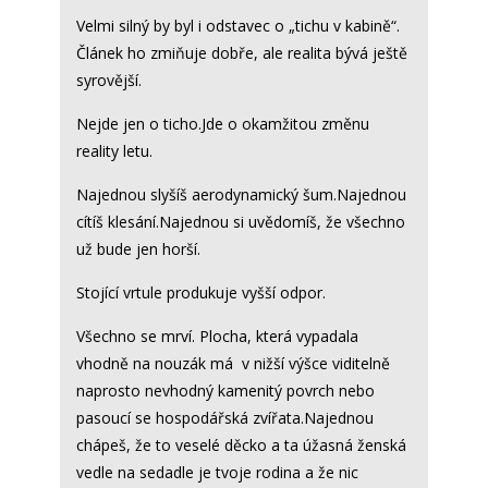
Velmi silný by byl i odstavec o „tichu v kabině“.
Článek ho zmiňuje dobře, ale realita bývá ještě
syrovější.
Nejde jen o ticho.Jde o okamžitou změnu
reality letu.
Najednou slyšíš aerodynamický šum.Najednou
cítíš klesání.Najednou si uvědomíš, že všechno
už bude jen horší.
Stojící vrtule produkuje vyšší odpor.
Všechno se mrví. Plocha, která vypadala
vhodně na nouzák má v nižší výšce viditelně
naprosto nevhodný kamenitý povrch nebo
pasoucí se hospodářská zvířata.Najednou
chápeš, že to veselé děcko a ta úžasná ženská
vedle na sedadle je tvoje rodina a že nic