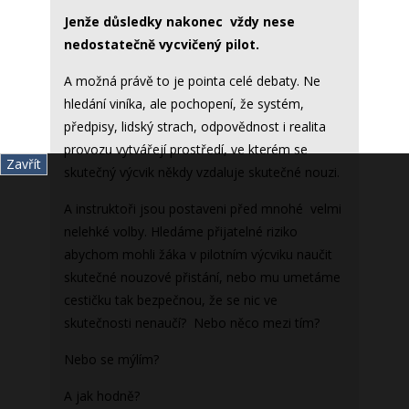
Jenže důsledky nakonec vždy nese
nedostatečně vycvičený pilot.
A možná právě to je pointa celé debaty. Ne
hledání viníka, ale pochopení, že systém,
předpisy, lidský strach, odpovědnost i realita
provozu vytvářejí prostředí, ve kterém se
Zavřít
skutečný výcvik někdy vzdaluje skutečné nouzi.
A instruktoři jsou postaveni před mnohé velmi
nelehké volby. Hledáme přijatelné riziko
abychom mohli žáka v pilotním výcviku naučit
skutečné nouzové přistání, nebo mu umetáme
cestičku tak bezpečnou, že se nic ve
skutečnosti nenaučí? Nebo něco mezi tím?
Nebo se mýlím?
A jak hodně?