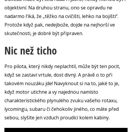
objektivní. Na druhou stranu, ono se opravdu ne
nadarmo říká, že „těžko na cvičišti, lehko na bojišti“.
Protože když pak, nedejbože, dojde na nejhorší ve
skutečnosti, je dobré být připraven.
Nic než ticho
Pro pilota, který nikdy neplachtil, může být ten pocit,
když se zastaví vrtule, dost divný. A právě o to při
takovém nouzáku jde! Navyknout si na to, jaké to je,
když motor utichne a vy najednou namísto
charakteristického plynulého zvuku vašeho rotaxu,
lycomingu, subaru či čehokoliv jiného, co máte před
sebou, slyšíte jen vzduch proudící kolem kabiny.