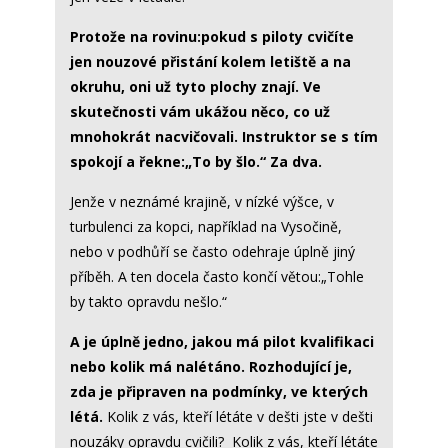
Protože na rovinu:
pokud s piloty cvičíte
jen nouzové přistání kolem letiště a na
okruhu, oni už tyto plochy znají. Ve
skutečnosti vám ukážou něco, co už
mnohokrát nacvičovali. Instruktor se s tím
spokojí a řekne:
„To by šlo.“ Za dva.
Jenže v neznámé krajině, v nízké výšce, v
turbulenci za kopci, například na Vysočině,
nebo v podhůří se často odehraje úplně jiný
příběh. A ten docela často končí větou:„Tohle
by takto opravdu nešlo.“
A je úplně jedno, jakou má pilot kvalifikaci
nebo kolik má nalétáno. Rozhodující je,
zda je připraven na podmínky, ve kterých
létá.
Kolik z vás, kteří létáte v dešti jste v dešti
nouzáky opravdu cvičili? Kolik z vás, kteří létáte