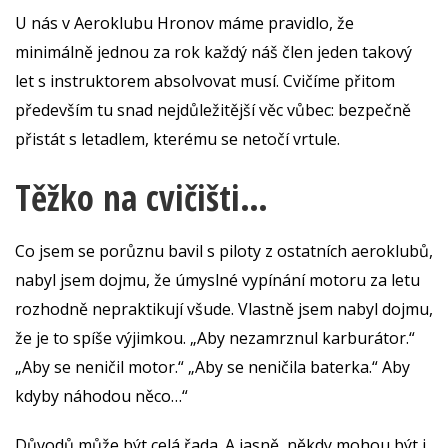
U nás v Aeroklubu Hronov máme pravidlo, že
minimálně jednou za rok každý náš člen jeden takový
let s instruktorem absolvovat musí. Cvičíme přitom
především tu snad nejdůležitější věc vůbec: bezpečně
přistát s letadlem, kterému se netočí vrtule.
Těžko na cvičišti…
Co jsem se porůznu bavil s piloty z ostatních aeroklubů,
nabyl jsem dojmu, že úmyslné vypínání motoru za letu
rozhodně nepraktikují všude. Vlastně jsem nabyl dojmu,
že je to spíše výjimkou. „Aby nezamrznul karburátor.“
„Aby se neničil motor.“ „Aby se neničila baterka.“ Aby
kdyby náhodou něco…“
Důvodů může být celá řada. A jasně, někdy mohou být i