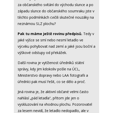
za občanského svítání do východu slunce a po
západu slunce do občanského soumraku jste v
těchto podmínkách cvičili skutečné nouzáky na
neznámou SLZ plochu?
Pak tu máme ještě rovinu předpisů.
Tedy v
jaké výšce se smí nebo nesmí letadlo ve
výcviku pohybovat nad zemí a jaké jsou boční a
výškové odstupy od překážek.
Další rovina je vytíženost úředníků státní
správy, kdy jim kdokoliv pošle na ÚCL,
Ministerstvo dopravy nebo LAA fotografii a
úředníci pak musí řešit, co se dělo a proč.
Jiná rovina je, že aktivní občané velmi často
nahlásí „pád letadla“, přitom jde jen o
vyskluzování na vhodnou plochu. Pozorovatel
za lesem nevidí, že letadlo nedopadlo, ale v