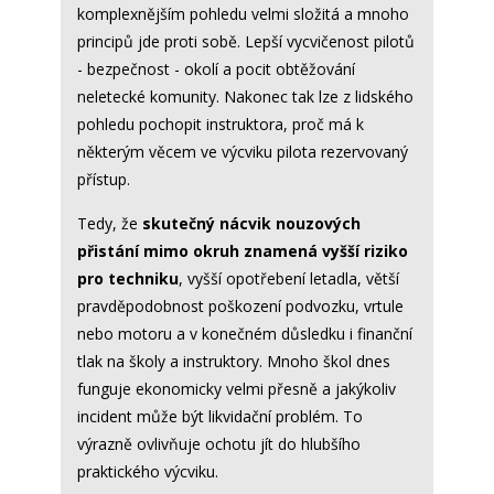
komplexnějším pohledu velmi složitá a mnoho
principů jde proti sobě. Lepší vycvičenost pilotů
- bezpečnost - okolí a pocit obtěžování
neletecké komunity. Nakonec tak lze z lidského
pohledu pochopit instruktora, proč má k
některým věcem ve výcviku pilota rezervovaný
přístup.
Tedy, že
skutečný nácvik nouzových
přistání mimo okruh znamená vyšší riziko
pro techniku
, vyšší opotřebení letadla, větší
pravděpodobnost poškození podvozku, vrtule
nebo motoru a v konečném důsledku i finanční
tlak na školy a instruktory. Mnoho škol dnes
funguje ekonomicky velmi přesně a jakýkoliv
incident může být likvidační problém. To
výrazně ovlivňuje ochotu jít do hlubšího
praktického výcviku.