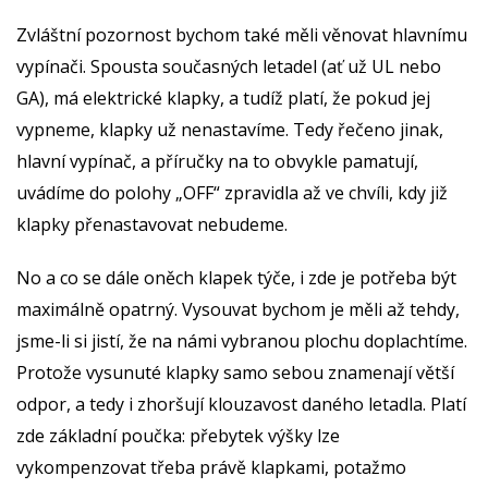
Zvláštní pozornost bychom také měli věnovat hlavnímu
vypínači. Spousta současných letadel (ať už UL nebo
GA), má elektrické klapky, a tudíž platí, že pokud jej
vypneme, klapky už nenastavíme. Tedy řečeno jinak,
hlavní vypínač, a příručky na to obvykle pamatují,
uvádíme do polohy „OFF“ zpravidla až ve chvíli, kdy již
klapky přenastavovat nebudeme.
No a co se dále oněch klapek týče, i zde je potřeba být
maximálně opatrný. Vysouvat bychom je měli až tehdy,
jsme-li si jistí, že na námi vybranou plochu doplachtíme.
Protože vysunuté klapky samo sebou znamenají větší
odpor, a tedy i zhoršují klouzavost daného letadla. Platí
zde základní poučka: přebytek výšky lze
vykompenzovat třeba právě klapkami, potažmo