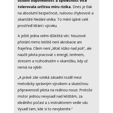
osobní odpovědnost a společnost více
tolerovala určitou míru rizika.
Dnes je tlak
na absolutní bezpečnost, nulovou chybovost a
okamžité hledání viníka. To mění úplně celé
prostředí létání i výcviku.
A ještě jedna velmi důležitá věc: Nouzové
přistání mimo letiště není akrobacie ani
frajeřina. Cílem není „létat nízko nad poli“, ale
naučit pilota pracovat s energií, terénem,
stresem a rozhodnutím v okamžiku, kdy už
nemá na výběr.
„A právě zde vzniká zásadní rozdíl mezi
metodicky správným výcvikem a skutečnou
připraveností pilota na reálnou nouzi. Protože
motor jednou nevysadí nad letištěm, za
ideálního počasí a s instruktorem vedle vás.
Vysadí tam, kde si to nevyberete.“