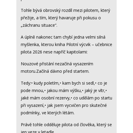
Tohle bývá obrovský rozdíl mezi pilotem, který
přežije, a tím, který havaruje při pokusu o
„záchranu situace“.
A úplně nakonec tam chybí jedna velmi silná
myšlenka, kterou kniha Pilotní výcvik – učebnice
pilota 2026 nese napříč kapitolami:
Nouzové přistání nezačíná vysazením
motoru.Začíná dávno před startem.
Tedy:• kudy poletím,• kam bych si sedl,• co je
pode mnou,• jakou mám výšku,• jaký je vítr,•
jaké mám osobní rezervy,• co udělám po startu
při vysazení,• jak jsem vycvičen pro skutečné
podmínky, ve kterých létám.
Právě tohle odděluje pilota od člověka, který se
jen veze v letadle.