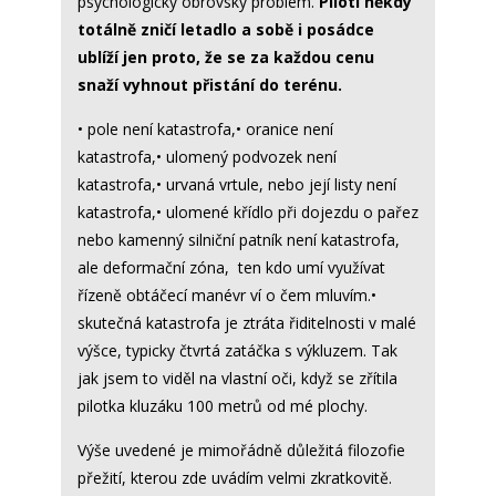
psychologicky obrovský problém.
Piloti někdy
totálně zničí letadlo a sobě i posádce
ublíží jen proto, že se za každou cenu
snaží vyhnout přistání do terénu.
• pole není katastrofa,• oranice není
katastrofa,• ulomený podvozek není
katastrofa,• urvaná vrtule, nebo její listy není
katastrofa,• ulomené křídlo při dojezdu o pařez
nebo kamenný silniční patník není katastrofa,
ale deformační zóna, ten kdo umí využívat
řízeně obtáčecí manévr ví o čem mluvím.•
skutečná katastrofa je ztráta řiditelnosti v malé
výšce, typicky čtvrtá zatáčka s výkluzem. Tak
jak jsem to viděl na vlastní oči, když se zřítila
pilotka kluzáku 100 metrů od mé plochy.
Výše uvedené je mimořádně důležitá filozofie
přežití, kterou zde uvádím velmi zkratkovitě.