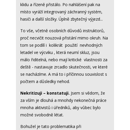
klidu a řízeně přistálo. Po nahlášení pak na
místo vyráží integrovaný záchranný systém,
hasiči a další složky. Úplně zbytečný výjezd...
To vše, včetně osobních důvodů instruktorů,
proč necvičit nouzová přistání mimo okruh. Na
tom se podílí i kolikrát použití nevhodných
letadel ve výcviku , která neumí skluz, jsou
málo řiditelná, nebo mají kritické vlastnosti za
deště - nastavuje zrcadlo skutečnosti, ve které
se nacházíme. A má to i příčinnou souvislost s
počtem a důsledky nehod.
Nekritizuji – konstatuji.
Jsem si vědom, že
za vším je dlouhá a mnohdy nekonečná práce
mnoha aktivistů i úředníků, aby vůbec bylo
možné svobodně létat.
Bohužel je tato problematika při