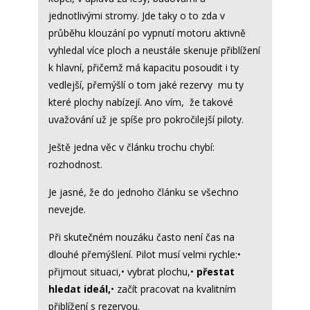
jednotlivými stromy. Jde taky o to zda v
průběhu klouzání po vypnutí motoru aktivně
vyhledal více ploch a neustále skenuje přiblížení
k hlavní, přičemž má kapacitu posoudit i ty
vedlejší, přemýšlí o tom jaké rezervy mu ty
které plochy nabízejí. Ano vím, že takové
uvažování už je spíše pro pokročilejší piloty.
Ještě jedna věc v článku trochu chybí:
rozhodnost.
Je jasné, že do jednoho článku se všechno
nevejde.
Při skutečném nouzáku často není čas na
dlouhé přemýšlení. Pilot musí velmi rychle:•
přijmout situaci,• vybrat plochu,•
přestat
hledat ideál,
• začít pracovat na kvalitním
přiblížení s rezervou.