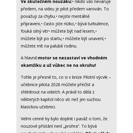
Ve skutečném nouzáku:
• nikdo vás nevaruje
předem, na videu je pilot předem varován. To
považuji za chybu.• nejste mentálně
připraveni,• často jste nízko,• bývá turbulence,
fouká silný vitr• můžete být nad lesem,•
můžete být po startu,• můžete být unavení,•
můžete mít na palubě rodinu.
A hlavně:
motor se nezastaví ve vhodném
okamžiku a už vůbec ne na okruhu!
Tohle je přesně to, co si v knize Pilotní výcvik –
učebnice pilota 2026 můžete přečíst a
shlédnout na videích. A právě to dělá z
některých kapitol něco víc než jen suchou
klasickou učebnici.
Velmi cenné by bylo doplnit i pasáž o tom, že
nouzové přistání není „prohra“. To bývá