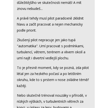
důležitějšího ve skutečnosti nemáš! A mít
znovu nebudeš...
A právě tehdy musí pilot paradoxně zklidnit
hlavu a začít pracovat a nejen mechanicky
podle priorit.
Zkušený pilot nepracuje jen jako tupá
"automatika". Umí pracovat s podmínkami,
turbulencí, větrem, terénem a vlivem okolí a
umí najít i divertní vedlejší plochu.
To je přesně moment, kdy se pozná, zda pilot
létal jen za hezkého počasí a po letištním
okruhu, kde to s prstem v nose zvládne téměř
každý.
Nebo skutečně trénoval nouzáky v přírodě, v
nízkých výškách, v turbulentních větrech za
kopci, v úplavu za lesy, budovami a