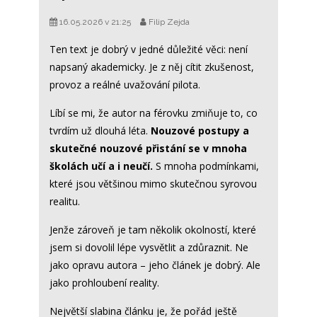
16.05.2026 v 21:25
Filip Zejda
Ten text je dobrý v jedné důležité věci: není
napsaný akademicky. Je z něj cítit zkušenost,
provoz a reálné uvažování pilota.
Líbí se mi, že autor na férovku zmiňuje to, co
tvrdím už dlouhá léta.
Nouzové postupy a
skutečné nouzové přistání se v mnoha
školách učí a i neučí.
S mnoha podmínkami,
které jsou většinou mimo skutečnou syrovou
realitu.
Jenže zároveň je tam několik okolností, které
jsem si dovolil lépe vysvětlit a zdůraznit. Ne
jako opravu autora – jeho článek je dobrý. Ale
jako prohloubení reality.
Největší slabina článku je, že pořád ještě