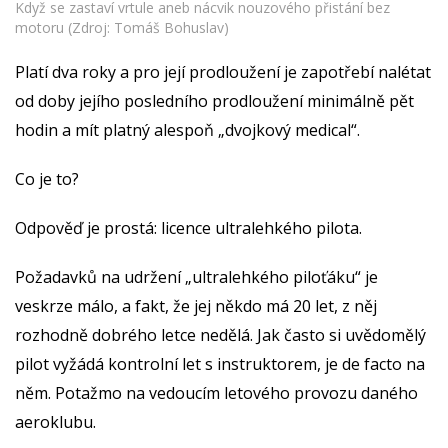
Když se zastaví vrtule aneb nácvik nouzového přistání bez
motoru (Zdroj: Tomáš Bohuslav)
Platí dva roky a pro její prodloužení je zapotřebí nalétat
od doby jejího posledního prodloužení minimálně pět
hodin a mít platný alespoň „dvojkový medical“.
Co je to?
Odpověď je prostá: licence ultralehkého pilota.
Požadavků na udržení „ultralehkého piloťáku“ je
veskrze málo, a fakt, že jej někdo má 20 let, z něj
rozhodně dobrého letce nedělá. Jak často si uvědomělý
pilot vyžádá kontrolní let s instruktorem, je de facto na
něm. Potažmo na vedoucím letového provozu daného
aeroklubu.