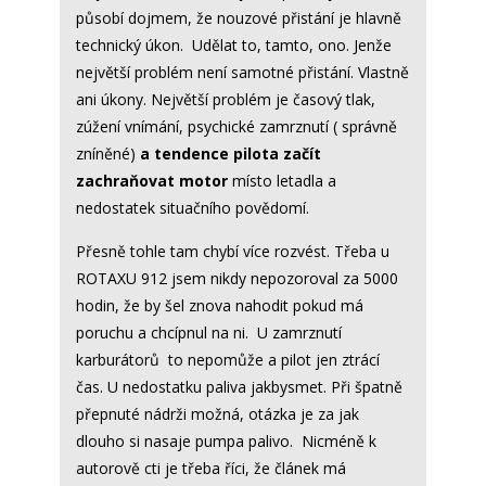
působí dojmem, že nouzové přistání je hlavně
technický úkon. Udělat to, tamto, ono. Jenže
největší problém není samotné přistání. Vlastně
ani úkony. Největší problém je časový tlak,
zúžení vnímání, psychické zamrznutí ( správně
zníněné)
a tendence pilota začít
zachraňovat motor
místo letadla a
nedostatek situačního povědomí.
Přesně tohle tam chybí více rozvést. Třeba u
ROTAXU 912 jsem nikdy nepozoroval za 5000
hodin, že by šel znova nahodit pokud má
poruchu a chcípnul na ni. U zamrznutí
karburátorů to nepomůže a pilot jen ztrácí
čas. U nedostatku paliva jakbysmet. Při špatně
přepnuté nádrži možná, otázka je za jak
dlouho si nasaje pumpa palivo. Nicméně k
autorově cti je třeba říci, že článek má