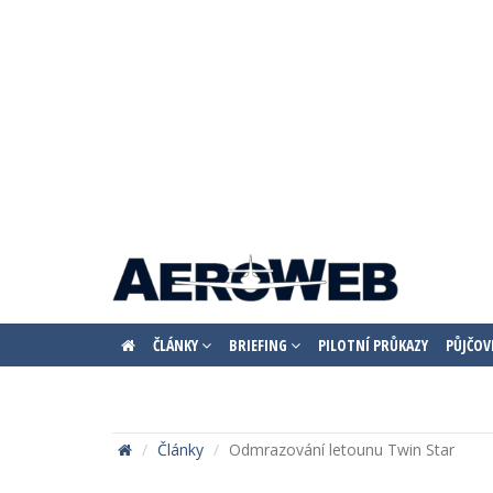
ČLÁNKY
BRIEFING
PILOTNÍ PRŮKAZY
PŮJČOV
Články
Odmrazování letounu Twin Star