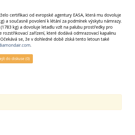
lo certifikaci od evropské agentury EASA, která mu dovoluje
kg) a současně povolení k létání za podmínek výskytu námrazy.
(1783 kg) a dovoluje letadlu vzít na palubu prostředky pro
rozstřikovací zařízení, které dodává odmrazovací kapalinu
. Očekává se, že v dohledné době získá tento letoun také
iamondair.com
.
ejít do diskuse (0)