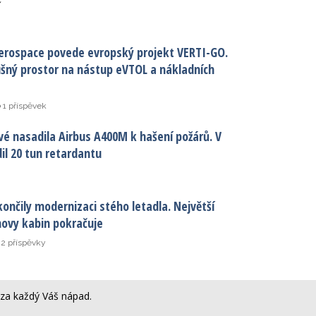
í
erospace povede evropský projekt VERTI-GO.
ušný prostor na nástup eVTOL a nákladních
1 příspěvek
vé nasadila Airbus A400M k hašení požárů. V
il 20 tun retardantu
ončily modernizaci stého letadla. Největší
ovy kabin pokračuje
2 příspěvky
za každý Váš nápad.