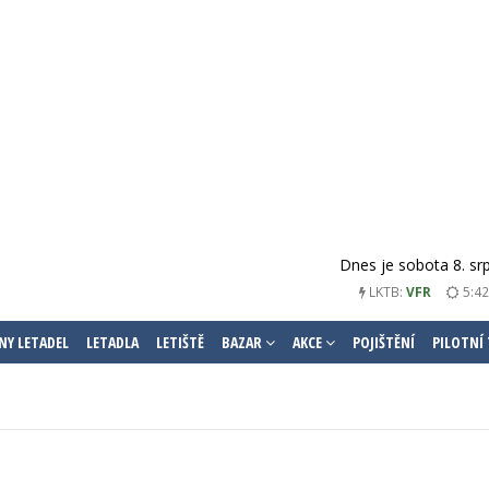
Dnes je sobota 8. sr
LKTB:
VFR
5:42
NY LETADEL
LETADLA
LETIŠTĚ
BAZAR
AKCE
POJIŠTĚNÍ
PILOTNÍ