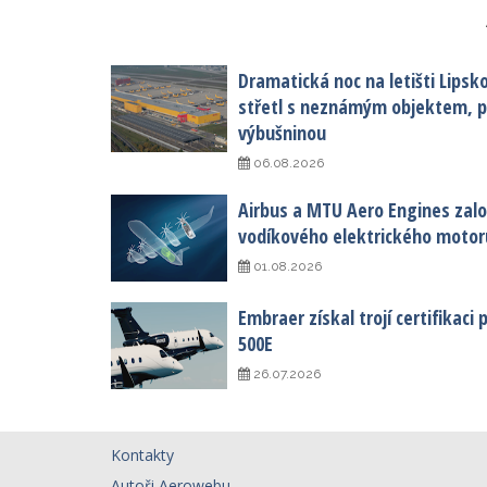
Dramatická noc na letišti Lipsk
střetl s neznámým objektem, po
výbušninou
06.08.2026
Airbus a MTU Aero Engines založ
vodíkového elektrického motor
01.08.2026
Embraer získal trojí certifikaci
500E
26.07.2026
Kontakty
Autoři Aerowebu