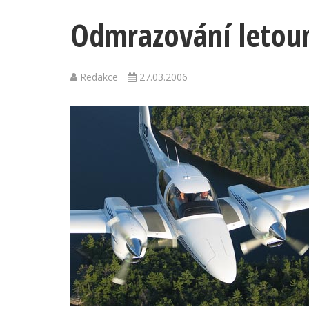
Odmrazování letoun
Redakce
27.03.2006