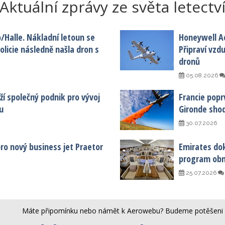
Aktuální zprávy ze světa letectv
o/Halle. Nákladní letoun se
Honeywell A
licie následně našla dron s
Připraví vzd
dronů
05.08.2026
í společný podnik pro vývoj
Francie popr
u
Gironde shod
30.07.2026
 pro nový business jet Praetor
Emirates dok
program obn
25.07.2026
Máte připomínku nebo námět k Aerowebu? Budeme potěšeni 