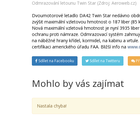
Odmrazování letounu Twin Star (Zdroj: Aeroweb.cz)
Dvoumotorové letadlo DA42 Twin Star nedávno obdrže
zvýšit maximální vzletovou hmotnost o 187 liber (85 
Nová maximální vzletová hmotnost je nyní 3935 liber 
ochranu proti námraze. Odmrazovací systém zahrnuje 
na náběžné hrany křídel, kormidel, na kabinu a vrtule
certifikaci amerického úřadu FAA. Bližší info na
www.d
Sdílet na Facebooku
Sdílet na Twitteru
Př
Mohlo by vás zajímat
Nastala chyba!