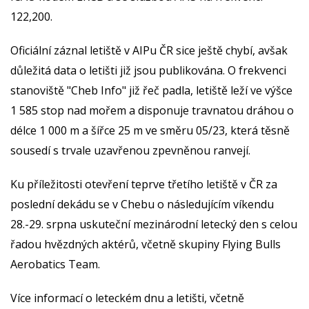
122,200.
Oficiální záznal letiště v AIPu ČR sice ještě chybí, avšak
důležitá data o letišti již jsou publikována. O frekvenci
stanoviště "Cheb Info" již řeč padla, letiště leží ve výšce
1 585 stop nad mořem a disponuje travnatou dráhou o
délce 1 000 m a šířce 25 m ve směru 05/23, která těsně
sousedí s trvale uzavřenou zpevněnou ranvejí.
Ku příležitosti otevření teprve třetího letiště v ČR za
poslední dekádu se v Chebu o následujícím víkendu
28.-29. srpna uskuteční mezinárodní letecký den s celou
řadou hvězdných aktérů, včetně skupiny Flying Bulls
Aerobatics Team.
Více informací o leteckém dnu a letišti, včetně