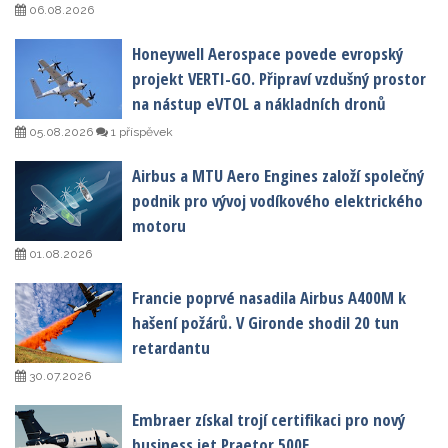
06.08.2026
Honeywell Aerospace povede evropský
projekt VERTI-GO. Připraví vzdušný prostor
na nástup eVTOL a nákladních dronů
05.08.2026
1 příspěvek
Airbus a MTU Aero Engines založí společný
podnik pro vývoj vodíkového elektrického
motoru
01.08.2026
Francie poprvé nasadila Airbus A400M k
hašení požárů. V Gironde shodil 20 tun
retardantu
30.07.2026
Embraer získal trojí certifikaci pro nový
business jet Praetor 500E