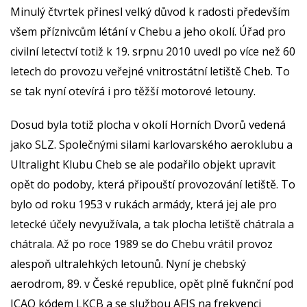
Minulý čtvrtek přinesl velký důvod k radosti především
všem příznivcům létání v Chebu a jeho okolí. Úřad pro
civilní letectví totiž k 19. srpnu 2010 uvedl po více než 60
letech do provozu veřejné vnitrostátní letiště Cheb. To
se tak nyní otevírá i pro těžší motorové letouny.
Dosud byla totiž plocha v okolí Horních Dvorů vedená
jako SLZ. Společnými silami karlovarského aeroklubu a
Ultralight Klubu Cheb se ale podařilo objekt upravit
opět do podoby, která připouští provozování letiště. To
bylo od roku 1953 v rukách armády, která jej ale pro
letecké účely nevyužívala, a tak plocha letiště chátrala a
chátrala. Až po roce 1989 se do Chebu vrátil provoz
alespoň ultralehkých letounů. Nyní je chebský
aerodrom, 89. v České republice, opět plně fuknční pod
ICAO kódem LKCB a se službou AFIS na frekvenci