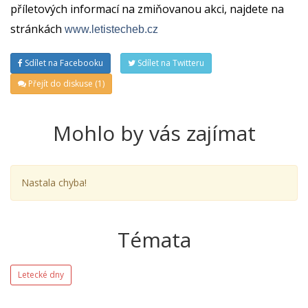
příletových informací na zmiňovanou akci, najdete na
stránkách
www.letistecheb.cz
Sdílet na Facebooku
Sdílet na Twitteru
Přejít do diskuse (1)
Mohlo by vás zajímat
Nastala chyba!
Témata
Letecké dny