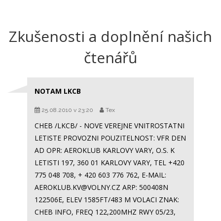
Zkušenosti a doplnění našich
čtenářů
NOTAM LKCB
25.08.2010 v 23:20
Tex
CHEB /LKCB/ - NOVE VEREJNE VNITROSTATNI
LETISTE PROVOZNI POUZITELNOST: VFR DEN
AD OPR: AEROKLUB KARLOVY VARY, O.S. K
LETISTI 197, 360 01 KARLOVY VARY, TEL +420
775 048 708, + 420 603 776 762, E-MAIL:
AEROKLUB.KV@VOLNY.CZ ARP: 500408N
122506E, ELEV 1585FT/483 M VOLACI ZNAK:
CHEB INFO, FREQ 122,200MHZ RWY 05/23,