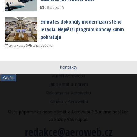
26.07.2026
Emirates dokončily modernizaci stého
letadla. Největší program obnovy kabin
pokračuje
25.07.2026
2 příspěvky
Kontakty
Autoři Aerowebu
Zavřít
Jak se stát autorem
Reklama na Aerowebu
Kariéra v Aerowebu
Máte připomínku nebo námět k Aerowebu? Budeme potěšeni
za každý Váš nápad.
redakce@aeroweb.cz