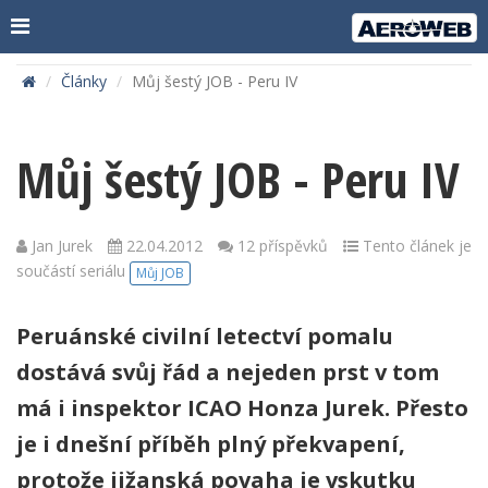
Články
Můj šestý JOB - Peru IV
Můj šestý JOB - Peru IV
Jan Jurek
22.04.2012
12 příspěvků
Tento článek je
součástí seriálu
Můj JOB
Peruánské civilní letectví pomalu
dostává svůj řád a nejeden prst v tom
má i inspektor ICAO Honza Jurek. Přesto
je i dnešní příběh plný překvapení,
protože jižanská povaha je vskutku