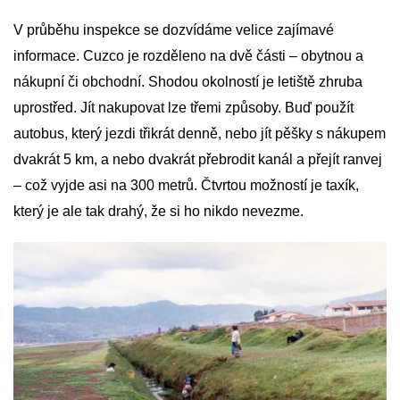
V průběhu inspekce se dozvídáme velice zajímavé
informace. Cuzco je rozděleno na dvě části – obytnou a
nákupní či obchodní. Shodou okolností je letiště zhruba
uprostřed. Jít nakupovat lze třemi způsoby. Buď použít
autobus, který jezdi třikrát denně, nebo jít pěšky s nákupem
dvakrát 5 km, a nebo dvakrát přebrodit kanál a přejít ranvej
– což vyjde asi na 300 metrů. Čtvrtou možností je taxík,
který je ale tak drahý, že si ho nikdo nevezme.