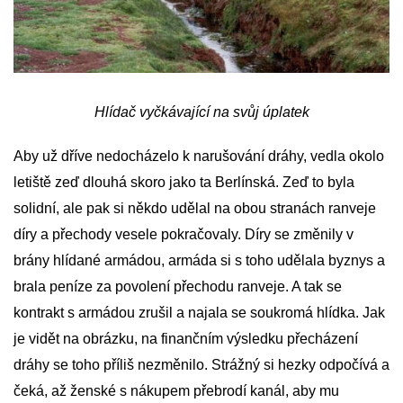
Hlídač vyčkávající na svůj úplatek
Aby už dříve nedocházelo k narušování dráhy, vedla okolo
letiště zeď dlouhá skoro jako ta Berlínská. Zeď to byla
solidní, ale pak si někdo udělal na obou stranách ranveje
díry a přechody vesele pokračovaly. Díry se změnily v
brány hlídané armádou, armáda si s toho udělala byznys a
brala peníze za povolení přechodu ranveje. A tak se
kontrakt s armádou zrušil a najala se soukromá hlídka. Jak
je vidět na obrázku, na finančním výsledku přecházení
dráhy se toho příliš nezměnilo. Strážný si hezky odpočívá a
čeká, až ženské s nákupem přebrodí kanál, aby mu