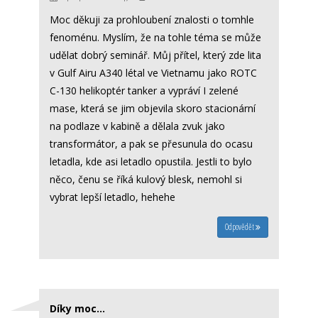
Moc děkuji za prohloubení znalosti o tomhle
fenoménu. Myslím, že na tohle téma se může
udělat dobrý seminář. Můj přítel, který zde lita
v Gulf Airu A340 létal ve Vietnamu jako ROTC
C-130 helikoptér tanker a vypráví I zelené
mase, která se jim objevila skoro stacionární
na podlaze v kabině a dělala zvuk jako
transformátor, a pak se přesunula do ocasu
letadla, kde asi letadlo opustila. Jestli to bylo
něco, čenu se říká kulový blesk, nemohl si
vybrat lepší letadlo, hehehe
Odpovědět
Díky moc...