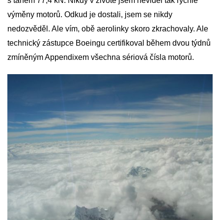
s tahem 77,4 kN. Nikdy v životě jsem neviděl tak rychlé
výměny motorů. Odkud je dostali, jsem se nikdy
nedozvěděl. Ale vím, obě aerolinky skoro zkrachovaly. Ale
technický zástupce Boeingu certifikoval během dvou týdnů
zmíněným Appendixem všechna sériová čísla motorů.