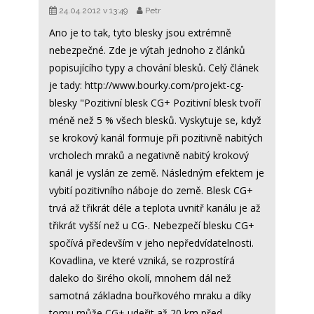
24.04.2012 v 13:49
Petr
Ano je to tak, tyto blesky jsou extrémně
nebezpečné. Zde je výtah jednoho z článků
popisujícího typy a chování blesků. Celý článek
je tady: http://www.bourky.com/projekt-cg-
blesky "Pozitivní blesk CG+ Pozitivní blesk tvoří
méně než 5 % všech blesků. Vyskytuje se, když
se krokový kanál formuje při pozitivně nabitých
vrcholech mraků a negativně nabitý krokový
kanál je vyslán ze země. Následným efektem je
vybití pozitivního náboje do země. Blesk CG+
trvá až třikrát déle a teplota uvnitř kanálu je až
třikrát vyšší než u CG-. Nebezpečí blesku CG+
spočívá především v jeho nepředvídatelnosti.
Kovadlina, ve které vzniká, se rozprostírá
daleko do širého okolí, mnohem dál než
samotná základna bouřkového mraku a díky
tomu může CG+ udeřit až 20 km před