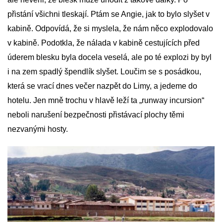
přistání všichni tleskají. Ptám se Angie, jak to bylo slyšet v
kabině. Odpovídá, že si myslela, že nám něco explodovalo
v kabině. Podotkla, že nálada v kabině cestujících před
úderem blesku byla docela veselá, ale po té explozi by byl
i na zem spadlý špendlík slyšet. Loučim se s posádkou,
která se vrací dnes večer nazpět do Limy, a jedeme do
hotelu. Jen mně trochu v hlavě leží ta „runway incursion“
neboli narušení bezpečnosti přistávací plochy těmi
nezvanými hosty.