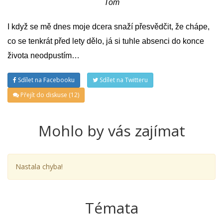
Tom
I když se mě dnes moje dcera snaží přesvědčit, že chápe,
co se tenkrát před lety dělo, já si tuhle absenci do konce
života neodpustím…
Sdílet na Facebooku
Sdílet na Twitteru
Přejít do diskuse (12)
Mohlo by vás zajímat
Nastala chyba!
Témata