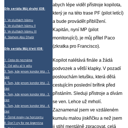
abych lépe viděl přístroje kopilota,
Díly seriálu Můj druhý JOB:
který je na této trase PF (pilot letící)
1.
Ve službách Islámu
a bude provádět přiblížení.
2.
Ve službách Islámu II
Kapitán, nyní MP (pilot
3.
Ve službách Islámu III
4.
Sbohem Abú Dhabí
monitorující), je můj přítel Paco
(zkratka pro Francisco).
Díly seriálu Můj třetí JOB:
Kopilot nalétává finále a žádá
1.
Cesta do neznáma
2.
Od pólu až k pólu
podvozek a větší klapky. V pozadí
3.
Tam, kde jenom kondor létá - 1.
poslouchám letušku, která dělá
část
4.
Tam, kde jenom kondor létá - 2.
cestujícím poslední brífink před
část
přistáním. Sleduji přístroje a dívám
5.
Tam, kde jenom kondor létá - 3.
část
se ven. Lehce už mrholí.
6.
Tam, kde jenom kondor létá - 4.
Zaznamenal jsem ve vzdáleném
část
7.
Černé mraky na horizontu
kumulu malou jiskřičku a než jsem
8.
Don`t cry for me Argentina
ji stihl mentálně zpracovat, celá