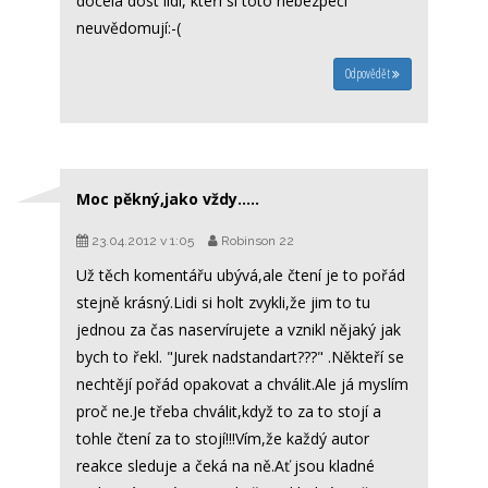
docela dost lidí, kteří si toto nebezpečí
neuvědomují:-(
Odpovědět
Moc pěkný,jako vždy.....
23.04.2012 v 1:05
Robinson 22
Už těch komentářu ubývá,ale čtení je to pořád
stejně krásný.Lidi si holt zvykli,že jim to tu
jednou za čas naservírujete a vznikl nějaký jak
bych to řekl. "Jurek nadstandart???" .Někteří se
nechtějí pořád opakovat a chválit.Ale já myslím
proč ne.Je třeba chválit,když to za to stojí a
tohle čtení za to stojí!!!Vím,že každý autor
reakce sleduje a čeká na ně.Ať jsou kladné