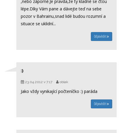
,nebo záporné.Je pravda,že ty kladné se čtou
lépe.Díky Vám pane a dávejte teď na sebe
pozor v Bahrainu,snad lidé budou rozumní a
situace se uklidní...
Odpovědět
:)
23.04.2012 v 7:17
oblak
Jako vždy vynikající počteníčko :) paráda
Odpovědět