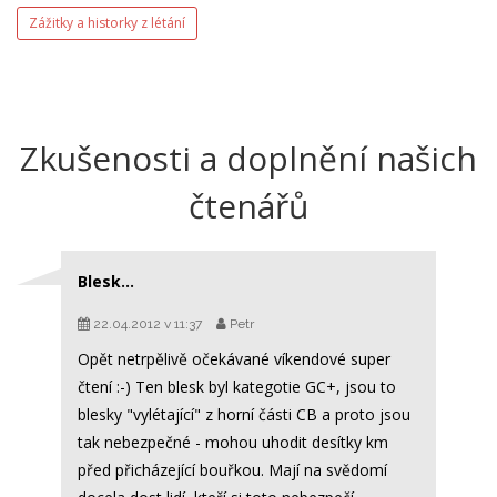
Zážitky a historky z létání
Zkušenosti a doplnění našich
čtenářů
Blesk...
22.04.2012 v 11:37
Petr
Opět netrpělivě očekávané víkendové super
čtení :-) Ten blesk byl kategotie GC+, jsou to
blesky "vylétající" z horní části CB a proto jsou
tak nebezpečné - mohou uhodit desítky km
před přicházející bouřkou. Mají na svědomí