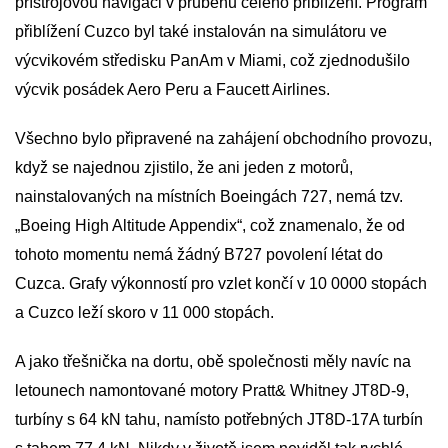
přístrojovou navigaci v průběhu celého přiblížení. Program
přiblížení Cuzco byl také instalován na simulátoru ve
výcvikovém středisku PanAm v Miami, což zjednodušilo
výcvik posádek Aero Peru a Faucett Airlines.
Všechno bylo připravené na zahájení obchodního provozu,
když se najednou zjistilo, že ani jeden z motorů,
nainstalovaných na místních Boeingách 727, nemá tzv.
„Boeing High Altitude Appendix“, což znamenalo, že od
tohoto momentu nemá žádný B727 povolení létat do
Cuzca. Grafy výkonností pro vzlet končí v 10 0000 stopách
a Cuzco leží skoro v 11 000 stopách.
A jako třešnička na dortu, obě společnosti měly navíc na
letounech namontované motory Pratt& Whitney JT8D-9,
turbíny s 64 kN tahu, namísto potřebných JT8D-17A turbín