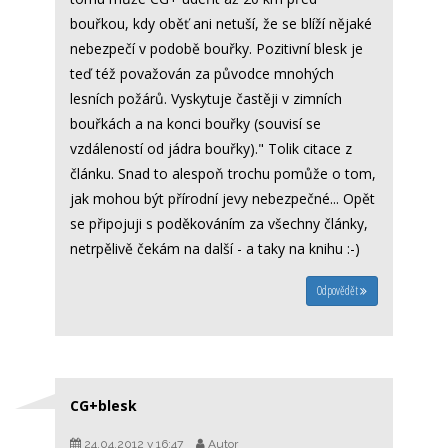
bouřkou, kdy oběť ani netuší, že se blíží nějaké
nebezpečí v podobě bouřky. Pozitivní blesk je
teď též považován za původce mnohých
lesních požárů. Vyskytuje častěji v zimních
bouřkách a na konci bouřky (souvisí se
vzdáleností od jádra bouřky)." Tolik citace z
článku. Snad to alespoň trochu pomůže o tom,
jak mohou být přírodní jevy nebezpečné... Opět
se připojuji s poděkováním za všechny články,
netrpělivě čekám na další - a taky na knihu :-)
Odpovědět
CG+blesk
24.04.2012 v 16:47
Autor