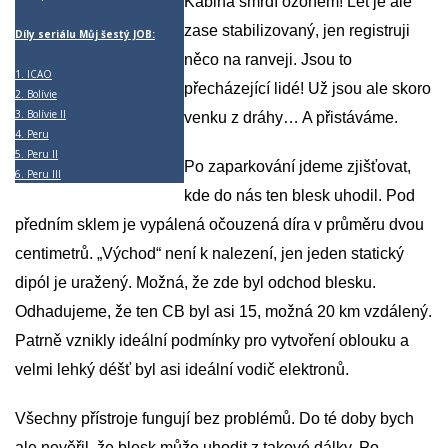
Kabina smrdí ozonem! Let je ale
zase stabilizovaný, jen registruji
Díly seriálu Můj šestý JOB:
něco na ranveji. Jsou to
1.
ICAO
přecházející lidé! Už jsou ale skoro
2.
Bolívie
3.
Bolívie II
venku z dráhy… A přistáváme.
4.
Peru
5.
Peru II
Po zaparkování jdeme zjišťovat,
6.
Peru III
kde do nás ten blesk uhodil. Pod
předním sklem je vypálená očouzená díra v průměru dvou
centimetrů. „Východ“ není k nalezení, jen jeden statický
dipól je uražený. Možná, že zde byl odchod blesku.
Odhadujeme, že ten CB byl asi 15, možná 20 km vzdálený.
Patrně vznikly ideální podmínky pro vytvoření oblouku a
velmi lehký déšť byl asi ideální vodič elektronů.
Všechny přístroje fungují bez problémů. Do té doby bych
ale nevěřil, že blesk může uhodit z takové dálky. Po