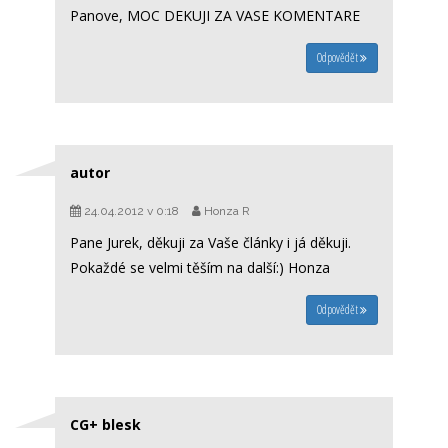
Panove, MOC DEKUJI ZA VASE KOMENTARE
Odpovědět
autor
24.04.2012 v 0:18
Honza R
Pane Jurek, děkuji za Vaše články i já děkuji.
Pokaždé se velmi těším na další:) Honza
Odpovědět
CG+ blesk