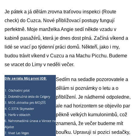
Je pátek a já dělám zrovna traťovou inspekci (Route
check) do Cuzca. Nové přibližovací postupy fungují
perfektně. Moje manželka Angie sedí někde vzadu v
kabině pasažérů, která je dnes dost plná. Začíná víkend a
lidé se vrací po týdenní práci domů. Někteří, jako i my,
budou trávit víkend v Cuzcu a na Machu Picchu. Budeme
se vracet do Limy v neděli večer.
Díly seriálu Můj první JOB:
Sedím na sedadle pozorovatele a
dělám si poznámky o letu a o
1.
Obchodní pilot
2.
Dobrodružná cesta do Calgary
přiblížení. Je nádherné odpoledne,
3.
MOE-zktratka pro MOJŽÍŠ
ale nad horizontem se objevilo par
4.
C-337A Skymaster
pěkně velkých kumulonimbů, což
5.
Harfa v oblacích
6.
Nahromaděná únava a Vánoce na
znamená, že večer budeme mít
Aljašce
bouřku. Upravuji si pozici sedačky,
7.
Vivat Las Vegas