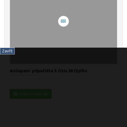
Zavřít
Antispam: připočtěte k číslu 20 čtyřku
Přidat příspěvek