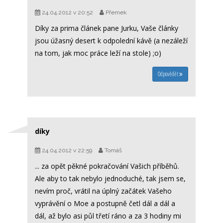
24.04.2012 v 20:52
Přemek
Díky za prima článek pane Jurku, Vaše články
jsou úžasný desert k odpolední kávě (a nezáleží
na tom, jak moc práce leží na stole) ;o)
Odpovědět
díky
24.04.2012 v 22:59
Tomáš
... za opět pěkné pokračování Vašich příběhů.
Ale aby to tak nebylo jednoduché, tak jsem se,
nevím proč, vrátil na úplný začátek Vašeho
vyprávění o Moe a postupně četl dál a dál a
dál, až bylo asi půl třetí ráno a za 3 hodiny mi