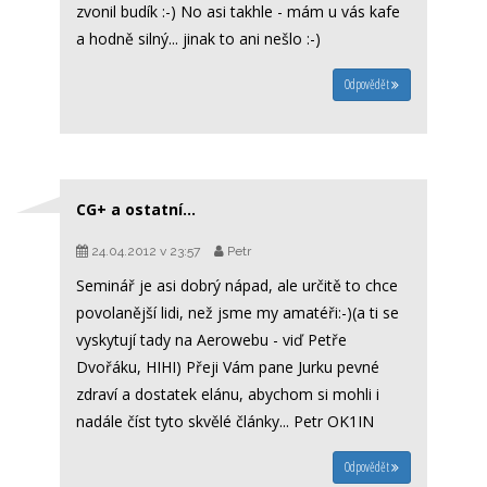
zvonil budík :-) No asi takhle - mám u vás kafe
a hodně silný... jinak to ani nešlo :-)
Odpovědět
CG+ a ostatní...
24.04.2012 v 23:57
Petr
Seminář je asi dobrý nápad, ale určitě to chce
povolanější lidi, než jsme my amatéři:-)(a ti se
vyskytují tady na Aerowebu - viď Petře
Dvořáku, HIHI) Přeji Vám pane Jurku pevné
zdraví a dostatek elánu, abychom si mohli i
nadále číst tyto skvělé články... Petr OK1IN
Odpovědět