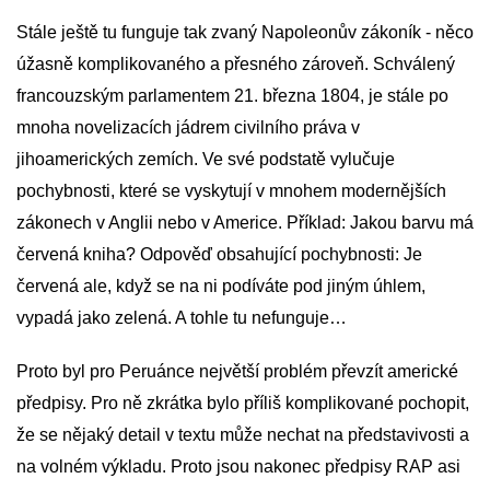
Stále ještě tu funguje tak zvaný Napoleonův zákoník - něco
úžasně komplikovaného a přesného zároveň. Schválený
francouzským parlamentem 21. března 1804, je stále po
mnoha novelizacích jádrem civilního práva v
jihoamerických zemích. Ve své podstatě vylučuje
pochybnosti, které se vyskytují v mnohem modernějších
zákonech v Anglii nebo v Americe. Příklad: Jakou barvu má
červená kniha? Odpověď obsahující pochybnosti: Je
červená ale, když se na ni podíváte pod jiným úhlem,
vypadá jako zelená. A tohle tu nefunguje…
Proto byl pro Peruánce největší problém převzít americké
předpisy. Pro ně zkrátka bylo příliš komplikované pochopit,
že se nějaký detail v textu může nechat na představivosti a
na volném výkladu. Proto jsou nakonec předpisy RAP asi