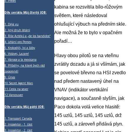
9.
Přelet
kabina se rozsvítila bílo-růžovým
Díly seriálu Můj čtvrtý JOB:
světlem, které následoval
ohlušující výbuch na předním skle.
1.
Déjà vu
2.
Jiný druh létání
Ale možná že to bylo v opačném
3.
Říše Aztéků a „de los bandidos“
pořadí…
4.
Létání pro Pemex
5.
Krokodýli, lvi a žáby
6.
Vstávej, Lazare!
Hlavy obou pilotů se na vteřinu
7.
Vánoce a la mexicana
zvrátily dozadu a já si všímám, jak
8.
Příběhy, na které bych rád
zapomněl
se povelové břevno na HSI zvedlo
9.
Únos
nad předem nastavený úhel na
10.
Secret Agent Man
11.
Cesta na sever
VNAV (indikátor vertikální
12.
Vancouver
navigace), a současně slyším, jak
Paco dokola volá velice hlasitě:
Díly seriálu Můj pátý JOB:
145 uzlů, 145 uzlů, 145 uzlů, drž
1.
Transport Canada
145 uzlů, a zároveň přidává plyn.
2.
Inspektor - 1. část
3.
Inspektor - 2. část