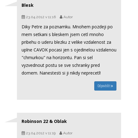
Blesk
23.04.2012 v 11:16
Autor
Diky Petre za poznamku. Mnohem pozdeji po
mem setkani s bleskem jsem cetl mnoho
pribehu o uderu blezku z velike vzdalenost za
uplne CAVOK pocasi jen s ojedinelou vzdalenou
"chmurkou" na horizontu. Pan si sel
vyzvednout postu se sve schranky pred
domem. Nanestesti si ji nikdy neprecetl!
Odpovědět
Robinson 22 & Oblak
23.04.2012 v 11:19
Autor