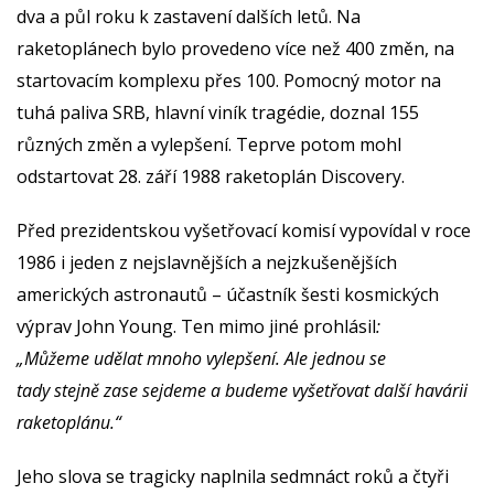
dva a půl roku k zastavení dalších letů. Na
raketoplánech bylo provedeno více než 400 změn, na
startovacím komplexu přes 100. Pomocný motor na
tuhá paliva SRB, hlavní viník tragédie, doznal 155
různých změn a vylepšení. Teprve potom mohl
odstartovat 28. září 1988 raketoplán Discovery.
Před prezidentskou vyšetřovací komisí vypovídal v roce
1986 i jeden z nejslavnějších a nejzkušenějších
amerických astronautů – účastník šesti kosmických
výprav John Young. Ten mimo jiné prohlásil
:
„Můžeme udělat mnoho vylepšení. Ale jednou se
tady stejně zase sejdeme a budeme vyšetřovat další havárii
raketoplánu.“
Jeho slova se tragicky naplnila sedmnáct roků a čtyři