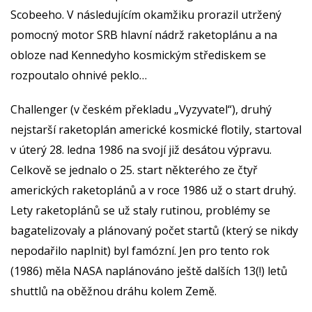
Scobeeho. V následujícím okamžiku prorazil utržený
pomocný motor SRB hlavní nádrž raketoplánu a na
obloze nad Kennedyho kosmickým střediskem se
rozpoutalo ohnivé peklo…
Challenger (v českém překladu „Vyzyvatel“), druhý
nejstarší raketoplán americké kosmické flotily, startoval
v úterý 28. ledna 1986 na svojí již desátou výpravu.
Celkově se jednalo o 25. start některého ze čtyř
amerických raketoplánů a v roce 1986 už o start druhý.
Lety raketoplánů se už staly rutinou, problémy se
bagatelizovaly a plánovaný počet startů (který se nikdy
nepodařilo naplnit) byl famózní. Jen pro tento rok
(1986) měla NASA naplánováno ještě dalších 13(!) letů
shuttlů na oběžnou dráhu kolem Země.