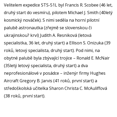
Velitelem expedice STS-51L byl Francis R. Scobee (46 let,
druhý start do vesmíru), pilotem Michael J. Smith (40letý
kosmický nováček). S nimi seděla na horní pilotní
palubě astronautka (zřejmě se slovenskou či
ukrajinskou? krví) Judith A. Resniková (letová
specialistka, 36 let, druhý start) a Ellison S. Onizuka (39
roků, letový specialista, druhý start). Pod nimi, na
obytné palubě byla zbývající trojice – Ronald E. McNair
(35letý letový specialista, druhý start) a dva
neprofesionálové v posádce – inženýr firmy Hughes
Aircraft Gregory B. Jarvis (41 roků, první start) a
středoškolská učitelka Sharon Christa C. McAuliffová
(38 roků, první start).