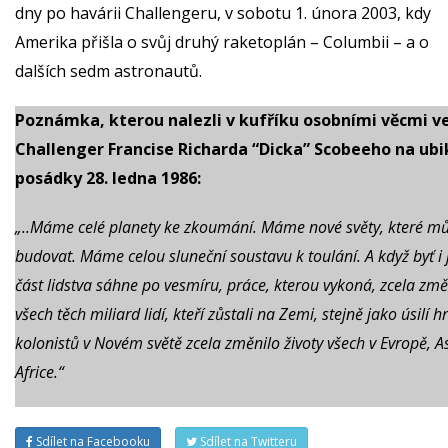
dny po havárii Challengeru, v sobotu 1. února 2003, kdy
Amerika přišla o svůj druhý raketoplán – Columbii – a o
dalších sedm astronautů.
Poznámka, kterou nalezli v kufříku osobními věcmi ve
Challenger Francise Richarda “Dicka” Scobeeho na ubi
posádky 28. ledna 1986:
„..Máme celé planety ke zkoumání. Máme nové světy, které 
budovat. Máme celou sluneční soustavu k toulání. A když byť i
část lidstva sáhne po vesmíru, práce, kterou vykoná, zcela změ
všech těch miliard lidí, kteří zůstali na Zemi, stejně jako úsilí h
kolonistů v Novém světě zcela změnilo životy všech v Evropě, As
Africe.“
Sdílet na Facebooku
Sdílet na Twitteru