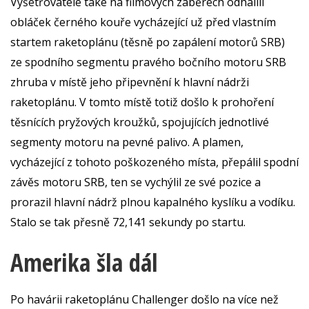
Vyšetřovatelé také na filmových záběrech odhalili
obláček černého kouře vycházející už před vlastním
startem raketoplánu (těsně po zapálení motorů SRB)
ze spodního segmentu pravého bočního motoru SRB
zhruba v místě jeho připevnění k hlavní nádrži
raketoplánu. V tomto místě totiž došlo k prohoření
těsnících pryžových kroužků, spojujících jednotlivé
segmenty motoru na pevné palivo. A plamen,
vycházející z tohoto poškozeného místa, přepálil spodní
závěs motoru SRB, ten se vychýlil ze své pozice a
prorazil hlavní nádrž plnou kapalného kyslíku a vodíku.
Stalo se tak přesně 72,141 sekundy po startu.
Amerika šla dál
Po havárii raketoplánu Challenger došlo na více než