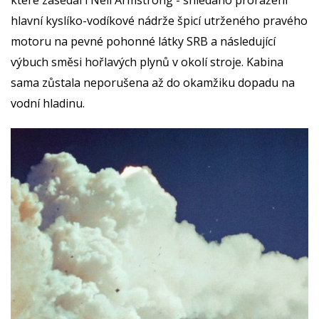
které zasedal i Neil Armstrong - shledáno proražení
hlavní kyslíko-vodíkové nádrže špicí utrženého pravého
motoru na pevné pohonné látky SRB a následující
výbuch směsi hořlavých plynů v okolí stroje. Kabina
sama zůstala neporušena až do okamžiku dopadu na
vodní hladinu.