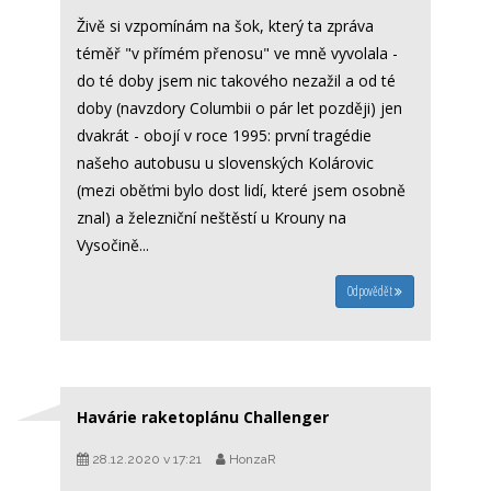
Živě si vzpomínám na šok, který ta zpráva
téměř "v přímém přenosu" ve mně vyvolala -
do té doby jsem nic takového nezažil a od té
doby (navzdory Columbii o pár let později) jen
dvakrát - obojí v roce 1995: první tragédie
našeho autobusu u slovenských Kolárovic
(mezi oběťmi bylo dost lidí, které jsem osobně
znal) a železniční neštěstí u Krouny na
Vysočině...
Odpovědět
Havárie raketoplánu Challenger
28.12.2020 v 17:21
HonzaR