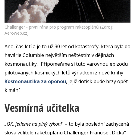
Challenger - první rána pro program raketoplánů (Zdroj:
Aeroweb.cz)
Ano, čas letí a je to už 30 let od katastrofy, která byla do
havárie Columbie největším neštěstím v dějinách
kosmonautiky... Připomeňme si tuto varovnou epizodu
pilotovaných kosmických letů výňatkem z nové knihy
Kosmonautika za oponou
, jejiž dotisk bude brzy opět
k mání.
Vesmírná učitelka
„OK, jedeme na plný výkon!
“ – to byla poslední zachycená
slova velitele raketoplánu Challenger Francise „Dicka“