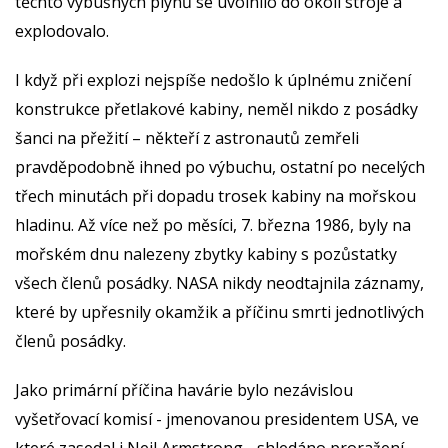
těchto výbušných plynů se uvolnilo do okolí stroje a
explodovalo.
I když při explozi nejspíše nedošlo k úplnému zničení
konstrukce přetlakové kabiny, neměl nikdo z posádky
šanci na přežití – někteří z astronautů zemřeli
pravděpodobně ihned po výbuchu, ostatní po necelých
třech minutách při dopadu trosek kabiny na mořskou
hladinu. Až více než po měsíci, 7. března 1986, byly na
mořském dnu nalezeny zbytky kabiny s pozůstatky
všech členů posádky. NASA nikdy neodtajnila záznamy,
které by upřesnily okamžik a příčinu smrti jednotlivých
členů posádky.
Jako primární příčina havárie bylo nezávislou
vyšetřovací komisí - jmenovanou presidentem USA, ve