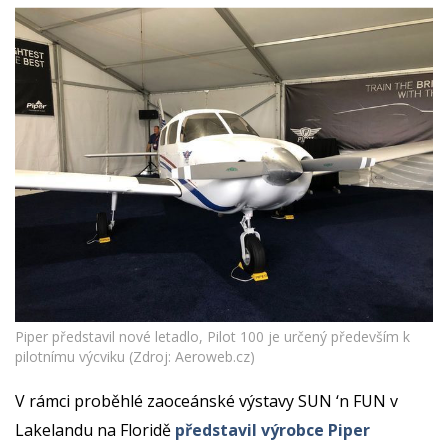
Piper představil nové letadlo, Pilot 100 je určený především k
pilotnímu výcviku (Zdroj: Aeroweb.cz)
V rámci proběhlé zaoceánské výstavy SUN ‘n FUN v
Lakelandu na Floridě
představil výrobce Piper