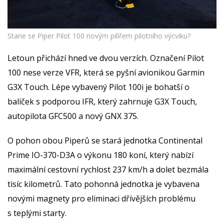
Stane se Piper Pilot 100 novým pilířem pilotního výcviku?
Letoun přichází hned ve dvou verzích. Označení Pilot
100 nese verze VFR, která se pyšní avionikou Garmin
G3X Touch. Lépe vybavený Pilot 100i je bohatší o
balíček s podporou IFR, který zahrnuje G3X Touch,
autopilota GFC500 a nový GNX 375.
O pohon obou Piperů se stará jednotka Continental
Prime IO-370-D3A o výkonu 180 koní, který nabízí
maximální cestovní rychlost 237 km/h a dolet bezmála
tisíc kilometrů. Tato pohonná jednotka je vybavena
novými magnety pro eliminaci dřívějších problému
s teplými starty.