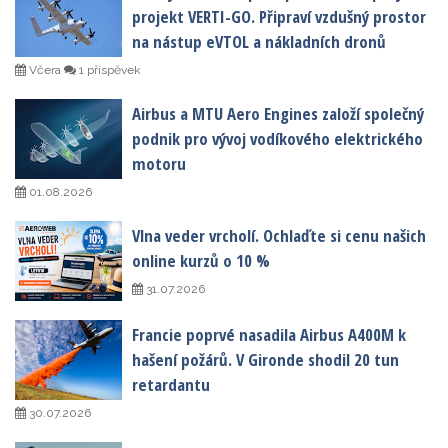
projekt VERTI-GO. Připraví vzdušný prostor
na nástup eVTOL a nákladních dronů
Včera
1 příspěvek
Airbus a MTU Aero Engines založí společný
podnik pro vývoj vodíkového elektrického
motoru
01.08.2026
Vlna veder vrcholí. Ochlaďte si cenu našich
online kurzů o 10 %
31.07.2026
Francie poprvé nasadila Airbus A400M k
hašení požárů. V Gironde shodil 20 tun
retardantu
30.07.2026