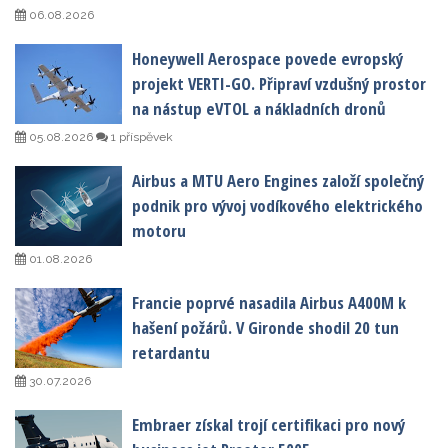
06.08.2026
Honeywell Aerospace povede evropský
projekt VERTI-GO. Připraví vzdušný prostor
na nástup eVTOL a nákladních dronů
05.08.2026
1 příspěvek
Airbus a MTU Aero Engines založí společný
podnik pro vývoj vodíkového elektrického
motoru
01.08.2026
Francie poprvé nasadila Airbus A400M k
hašení požárů. V Gironde shodil 20 tun
retardantu
30.07.2026
Embraer získal trojí certifikaci pro nový