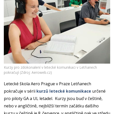
Kurzy pro zdokonalení v letecké komunikaci v Letňanech
pokračují (Zdroj: Aeroweb.cz)
Letecké škola Aero Prague v Praze Letňanech
pokračuje v sérii
kurzů letecké komunikace
určené
pro piloty GA a UL letadel. Kurzy jsou buď v češtině,
nebo v angličtině, nejbližší termín začátku dalšího
kurzu v češtině je 8. července, v angličtině pak ve středu