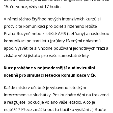
15. července, vždy od 17 hodin.
V rámci těchto čtyřhodinových intenzivních kurzů si
procvičíte komunikaci pro odlet z řízeného letiště
Praha-Ruzyně nebo z letiště AFIS (Letňany) a následnou
komunikaci po trati letu (průlety řízenými oblastmi)
apod. Vysvětlíte si vhodné používání jednotlivých frází a
získáte větší jistotu pro vaše samostatné lety.
Kurz proběhne v nejmodernější audiovizuální
učebně pro simulaci letecké komunikace v ČR
Každé místo v učebně je vybaveno leteckým
intercomem se sluchátky. Posloucháte dění na frekvenci
a reagujete, pokud je voláno vaše letadlo. A co je
nejtěžší? Přece zmáčknout to tlačítko vysílání :-) Buďte