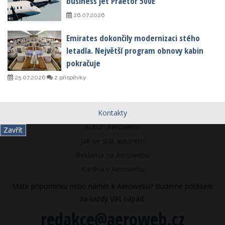
business jet Praetor 500E
26.07.2026
Emirates dokončily modernizaci stého
letadla. Největší program obnovy kabin
pokračuje
25.07.2026
2 příspěvky
Kontakty
Autoři Aerowebu
Zavřít
Jak se stát autorem
Reklama na Aerowebu
Kariéra v Aerowebu
Máte připomínku nebo námět k Aerowebu? Budeme potěšeni
za každý Váš nápad.
redakce@aeroweb.cz