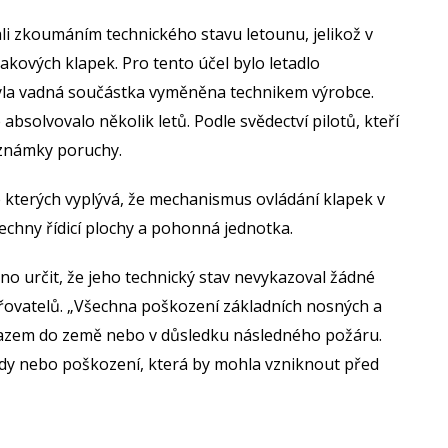
i zkoumáním technického stavu letounu, jelikož v
kových klapek. Pro tento účel bylo letadlo
 byla vadná součástka vyměněna technikem výrobce.
 absolvovalo několik letů. Podle svědectví pilotů, kteří
 známky poruchy.
ze kterých vyplývá, že mechanismus ovládání klapek v
echny řídicí plochy a pohonná jednotka.
o určit, že jeho technický stav nevykazoval žádné
řovatelů. „Všechna poškození základních nosných a
árazem do země nebo v důsledku následného požáru.
vady nebo poškození, která by mohla vzniknout před