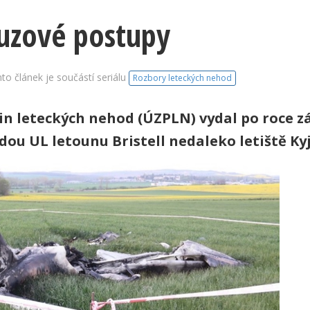
uzové postupy
to článek je součástí seriálu
Rozbory leteckých nehod
čin leteckých nehod (ÚZPLN) vydal po roce z
odou UL letounu Bristell nedaleko letiště Ky