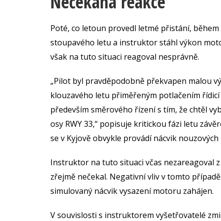
Nečekaná reakce
Poté, co letoun provedl letmé přistání, běhe
stoupavého letu a instruktor stáhl výkon moto
však na tuto situaci reagoval nesprávně.
„Pilot byl pravděpodobně překvapen malou výš
klouzavého letu přiměřeným potlačením řídic
především směrového řízení s tím, že chtěl vy
osy RWY 33,“ popisuje kritickou fázi letu záv
se v Kyjově obvykle provádí nácvik nouzových p
Instruktor na tuto situaci včas nezareagoval
zřejmě nečekal. Negativní vliv v tomto případě
simulovaný nácvik vysazení motoru zahájen.
V souvislosti s instruktorem vyšetřovatelé zm