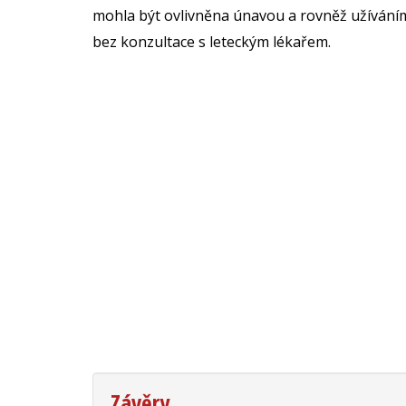
mohla být ovlivněna únavou a rovněž užíváním
bez konzultace s leteckým lékařem.
Závěry