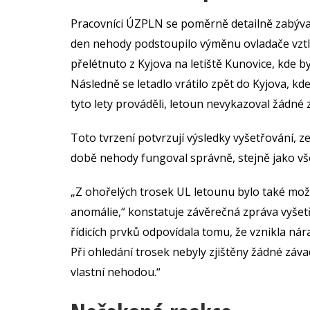
Pracovníci ÚZPLN se poměrně detailně zabýval
den nehody podstoupilo výměnu ovladače vztla
přelétnuto z Kyjova na letiště Kunovice, kde
Následně se letadlo vrátilo zpět do Kyjova, kde
tyto lety prováděli, letoun nevykazoval žádné
Toto tvrzení potvrzují výsledky vyšetřování, 
době nehody fungoval správně, stejně jako vš
„Z ohořelých trosek UL letounu bylo také možn
anomálie,“ konstatuje závěrečná zpráva vyšet
řídicích prvků odpovídala tomu, že vznikla n
Při ohledání trosek nebyly zjištěny žádné zá
vlastní nehodou.“