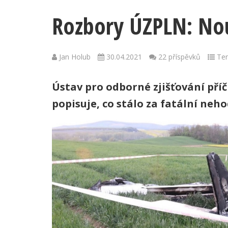
Rozbory ÚZPLN: No
Jan Holub
30.04.2021
22 příspěvků
Ten
Ústav pro odborné zjišťování pří
popisuje, co stálo za fatální neh