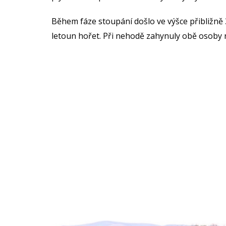
Během fáze stoupání došlo ve výšce přibližně 
letoun hořet. Při nehodě zahynuly obě osoby n