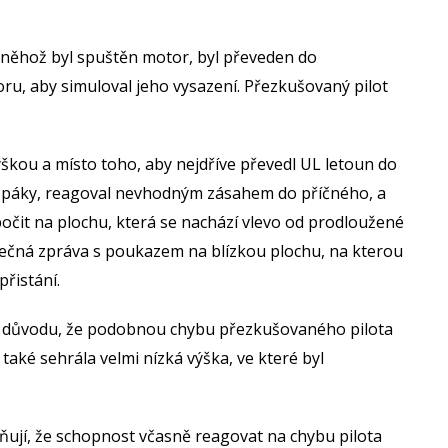
m něhož byl spuštěn motor, byl převeden do
ru, aby simuloval jeho vysazení. Přezkušovaný pilot
kou a místo toho, aby nejdříve převedl UL letoun do
í páky, reagoval nevhodným zásahem do příčného, a
bočit na plochu, která se nachází vlevo od prodloužené
ěrečná zpráva s poukazem na blízkou plochu, na kterou
řistání.
 z důvodu, že podobnou chybu přezkušovaného pilota
 také sehrála velmi nízká výška, ve které byl
iňují, že schopnost včasně reagovat na chybu pilota