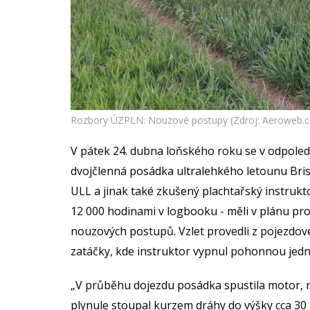
Rozbory ÚZPLN: Nouzové postupy (Zdroj: Aeroweb.c
V pátek 24. dubna loňského roku se v odpolední
dvojčlenná posádka ultralehkého letounu Bristel
ULL a jinak také zkušený plachtařský instrukt
12 000 hodinami v logbooku - měli v plánu pr
nouzových postupů. Vzlet provedli z pojezdové
zatáčky, kde instruktor vypnul pohonnou jedno
„V průběhu dojezdu posádka spustila motor, n
plynule stoupal kurzem dráhy do výšky cca 30 