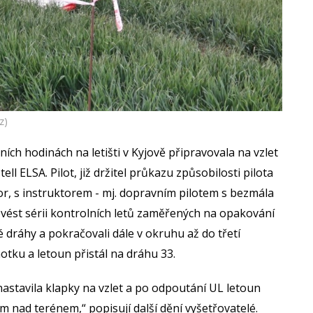
z)
ch hodinách na letišti v Kyjově připravovala na vzlet
l ELSA. Pilot, již držitel průkazu způsobilosti pilota
or, s instruktorem - mj. dopravním pilotem s bezmála
ovést sérii kontrolních letů zaměřených na opakování
 dráhy a pokračovali dále v okruhu až do třetí
tku a letoun přistál na dráhu 33.
astavila klapky na vzlet a po odpoutání UL letoun
m nad terénem,“ popisují další dění vyšetřovatelé.