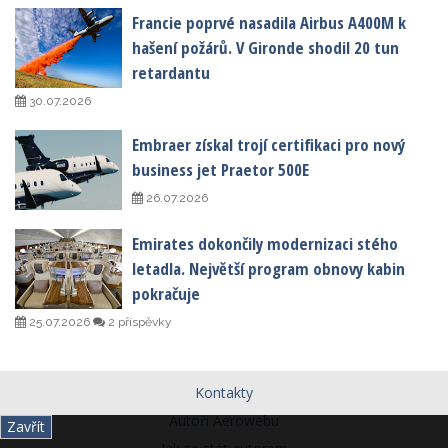
Francie poprvé nasadila Airbus A400M k
hašení požárů. V Gironde shodil 20 tun
retardantu
30.07.2026
Embraer získal trojí certifikaci pro nový
business jet Praetor 500E
26.07.2026
Emirates dokončily modernizaci stého
letadla. Největší program obnovy kabin
pokračuje
25.07.2026
2 příspěvky
Kontakty
Autoři Aerowebu
Zavřít