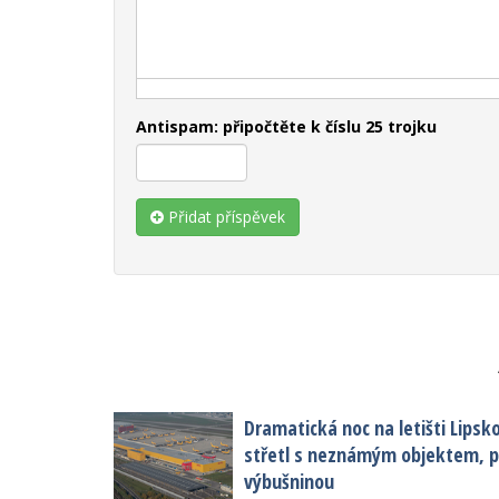
Antispam: připočtěte k číslu 25 trojku
Přidat příspěvek
Dramatická noc na letišti Lipsk
střetl s neznámým objektem, po
výbušninou