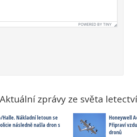
POWERED BY TINY
Aktuální zprávy ze světa letectv
o/Halle. Nákladní letoun se
Honeywell A
licie následně našla dron s
Připraví vzd
dronů