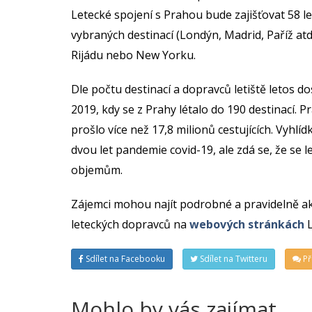
Letecké spojení s Prahou bude zajišťovat 58 l
vybraných destinací (Londýn, Madrid, Paříž atd
Rijádu nebo New Yorku.
Dle počtu destinací a dopravců letiště letos 
2019, kdy se z Prahy létalo do 190 destinací
prošlo více než 17,8 milionů cestujících. Vyh
dvou let pandemie covid-19, ale zdá se, že se
objemům.
Zájemci mohou najít podrobné a pravidelně a
leteckých dopravců na
webových stránkách
L
Sdílet na Facebooku
Sdílet na Twitteru
Př
Mohlo by vás zajímat