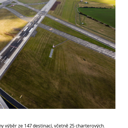
y výběr ze 147 destinací, včetně 25 charterových.