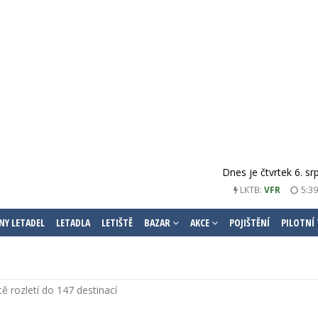
Dnes je čtvrtek 6. s
5:39
LKTB:
VFR
NY LETADEL
LETADLA
LETIŠTĚ
BAZAR
AKCE
POJIŠTĚNÍ
PILOTNÍ
tě rozletí do 147 destinací