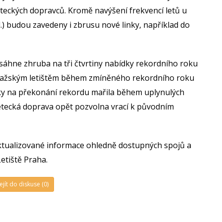
eteckých dopravců. Kromě navýšení frekvencí letů u
.) budou zavedeny i zbrusu nové linky, například do
dosáhne zhruba na tři čtvrtiny nabídky rekordního roku
. Pražským letištěm během zmíněného rekordního roku
lídky na překonání rekordu mařila během uplynulých
 letecká doprava opět pozvolna vrací k původním
ktualizované informace ohledně dostupných spojů a
etiště Praha.
ejít do diskuse (0)