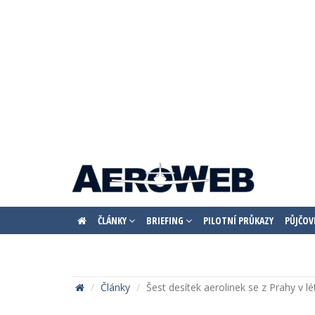
ČLÁNKY
BRIEFING
PILOTNÍ PRŮKAZY
PŮJČOV
Články
Šest desítek aerolinek se z Prahy v lé