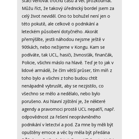
Stačí věnovat trochu času a věc prozkoumat.
Můžu říct, že takový úřednický bordel jsem za
celý život neviděl. Ono to bohužel není jen o
této pokutě, ale celkově o podnikání a
leteckém působení dotyčného. Akorát
přemýšlíte, jestli náhodou nejsme ještě v
90tkách, nebo nežijeme v Kongu. Kam se
podíváte, tak UCL, hasiči, živnosťák, finančák,
Policie, všichni máslo na hlavě. Teď je to jak v
lidové armádě, že čím větší průser, tím míň z
toho bylo a všichni z toho budou chtít
nenápadně vybruslit, aby se nezjistilo, co
všechno se mělo a nedělalo, nebo bylo
porušeno. Asi hlavní zjištění je, že některé
agendy a pravomoci prostě UCL nepatří, např.
odpovědnost za řešení neoprávněného
podnikání v letectví a pod. Za mne by měli být
opuštěny emoce a věc by měla být předána