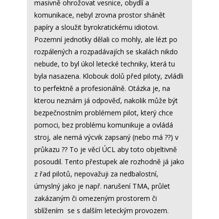
masivně ohrožovat vesnice, obydlí a
komunikace, nebyl zrovna prostor shánět
papíry a sloužit byrokratickému idiotovi.
Pozemní jednotky dělali co mohly, ale lézt po
rozpálených a rozpadávajích se skalách nikdo
nebude, to byl úkol letecké techniky, která tu
byla nasazena. Klobouk dolů před piloty, zvládli
to perfektně a profesionálně. Otázka je, na
kterou neznám já odpověď, nakolik může být
bezpečnostním problémem pilot, který chce
pomoci, bez problému komunikuje a ovládá
stroj, ale nemá výcvik zapsaný (nebo má ??) v
průkazu ?? To je věcí ÚCL aby toto objeltivně
posoudil. Tento přestupek ale rozhodně já jako
z řad pilotů, nepovažuji za nedbalostní,
úmyslný jako je např. narušení TMA, průlet
zakázaným či omezeným prostorem či
sblížením se s dalším leteckým provozem.