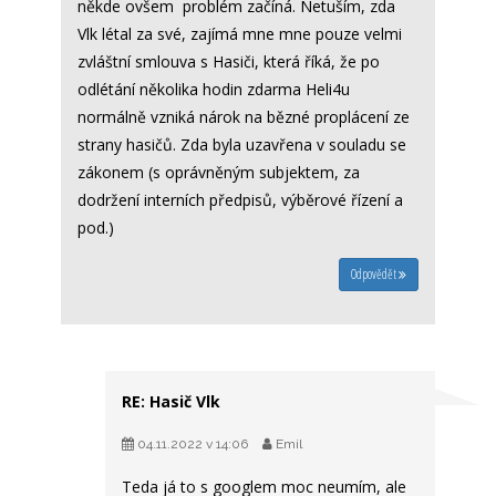
někde ovšem problém začíná. Netuším, zda
Vlk létal za své, zajímá mne mne pouze velmi
zvláštní smlouva s Hasiči, která říká, že po
odlétání několika hodin zdarma Heli4u
normálně vzniká nárok na bězné proplácení ze
strany hasičů. Zda byla uzavřena v souladu se
zákonem (s oprávněným subjektem, za
dodržení interních předpisů, výběrové řízení a
pod.)
Odpovědět
RE: Hasič Vlk
04.11.2022 v 14:06
Emil
Teda já to s googlem moc neumím, ale