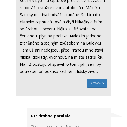
Sedim v bytě na Opatově před televizí. Aktuální
reportáž o srážce dvou autobusů u Mělníka.
Sanitky nestíhají odvážet raněné. Sedám do
oktávky zapnu dálková a čtyři blikačky a řítím
se Prahou k severu. Několik křižovatek na
červenou, plyn na podlaze. Naložím jednoho
zraněného a stejným způsobem na Bulovku.
Tam už ani nedojedu, před Prahou mne staví
hlídka, doklady, dýchnout, na místě zadrží ŘP.
Na FB postuju příspěvek o tom, jak jsem byl
potrestán při pokusu zachránit lidský život....
Odpovědět
RE: drobna paralela
05.11.2022 v 7:50
Václav