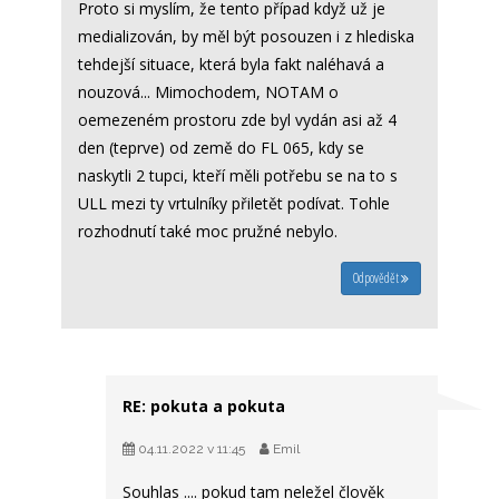
Proto si myslím, že tento případ když už je
medializován, by měl být posouzen i z hlediska
tehdejší situace, která byla fakt naléhavá a
nouzová... Mimochodem, NOTAM o
oemezeném prostoru zde byl vydán asi až 4
den (teprve) od země do FL 065, kdy se
naskytli 2 tupci, kteří měli potřebu se na to s
ULL mezi ty vrtulníky přiletět podívat. Tohle
rozhodnutí také moc pružné nebylo.
Odpovědět
RE: pokuta a pokuta
04.11.2022 v 11:45
Emil
Souhlas .... pokud tam neležel člověk