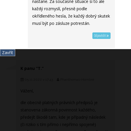
nastane. Za současné situace si to ale
každý rozmyslí, přesně podle
okřídleného hesla, že každý dobrý skutek
musí být po zásluze potrestán.
Odpovědět
Zavřít
K panu “T.”
05.11.2022 v 17:43
Phanthomas-Hombré
Vážení,
dle obecně platných právních předpisů je
stanovena zákonná povinnost každého,
předejít škodě tam, kde je případný následek
(či riziko s tím přímo i nepřímo spojené)