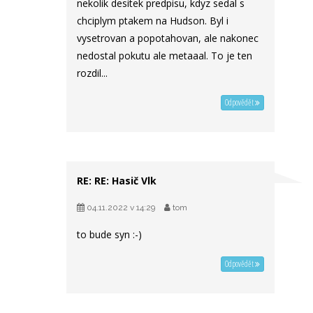
nekolik desitek predpisu, kdyz sedal s
chciplym ptakem na Hudson. Byl i
vysetrovan a popotahovan, ale nakonec
nedostal pokutu ale metaaal. To je ten
rozdil...
Odpovědět
RE: RE: Hasič Vlk
04.11.2022 v 14:29
tom
to bude syn :-)
Odpovědět