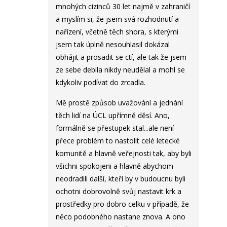
mnohých cizinců 30 let najmě v zahraničí
a myslím si, že jsem svá rozhodnutí a
nařízení, včetně těch shora, s kterými
jsem tak úplně nesouhlasil dokázal
obhájit a prosadit se ctí, ale tak že jsem
ze sebe debila nikdy neudělal a mohl se
kdykoliv podívat do zrcadla.
Mě prostě způsob uvažování a jednání
těch lidí na ÚCL upřímně děsí. Ano,
formálně se přestupek stal...ale není
přece problém to nastolit celé letecké
komunitě a hlavně veřejnosti tak, aby byli
všichni spokojeni a hlavně abychom
neodradili další, kteří by v budoucnu byli
ochotni dobrovolně svůj nastavit krk a
prostředky pro dobro celku v případě, že
něco podobného nastane znova. A ono