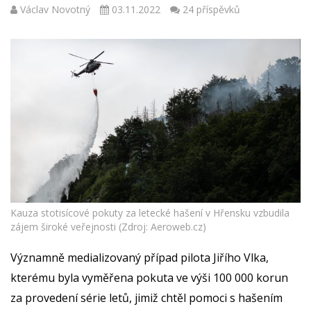
Václav Novotný
03.11.2022
24 příspěvků
Kauza stotisícové pokuty za letecké hašení v Hřensku vzbudila
zájem široké veřejnosti (Zdroj: Aeroweb.cz)
Významně medializovaný případ pilota Jiřího Vlka,
kterému byla vyměřena pokuta ve výši 100 000 korun
za provedení série letů, jimiž chtěl pomoci s hašením