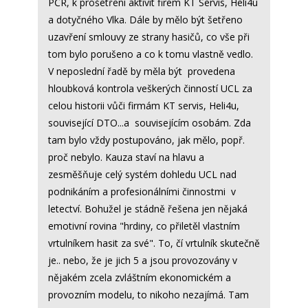
PČR, k prošetření aktivit firem KT Servis, Heli4u
a dotyčného Vlka. Dále by mělo být šetřeno
uzavření smlouvy ze strany hasičů, co vše při
tom bylo porušeno a co k tomu vlastně vedlo.
V neposlední řadě by měla být provedena
hloubková kontrola veškerých činností UCL za
celou historii vůči firmám KT servis, Heli4u,
související DTO...a souvisejícím osobám. Zda
tam bylo vždy postupováno, jak mělo, popř.
proč nebylo. Kauza staví na hlavu a
zesměšňuje celý systém dohledu UCL nad
podnikáním a profesionálními činnostmi v
letectví. Bohužel je stádně řešena jen nějaká
emotivní rovina "hrdiny, co přiletěl vlastním
vrtulníkem hasit za své". To, čí vrtulník skutečně
je.. nebo, že je jich 5 a jsou provozovány v
nějakém zcela zvláštním ekonomickém a
provozním modelu, to nikoho nezajímá. Tam