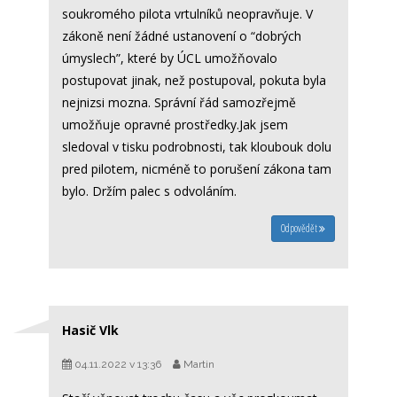
soukromého pilota vrtulníků neopravňuje. V
zákoně není žádné ustanovení o “dobrých
úmyslech”, které by ÚCL umožňovalo
postupovat jinak, než postupoval, pokuta byla
nejnizsi mozna. Správní řád samozřejmě
umožňuje opravné prostředky.Jak jsem
sledoval v tisku podrobnosti, tak kloubouk dolu
pred pilotem, nicméně to porušení zákona tam
bylo. Držím palec s odvoláním.
Odpovědět
Hasič Vlk
04.11.2022 v 13:36
Martin