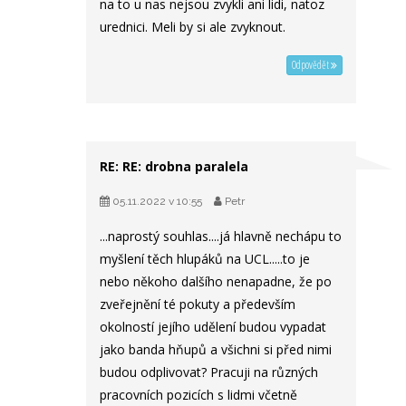
na to u nas nejsou zvykli ani lidi, natoz
urednici. Meli by si ale zvyknout.
Odpovědět
RE: RE: drobna paralela
05.11.2022 v 10:55
Petr
...naprostý souhlas....já hlavně nechápu to
myšlení těch hlupáků na UCL.....to je
nebo někoho dalšího nenapadne, že po
zveřejnění té pokuty a především
okolností jejího udělení budou vypadat
jako banda hňupů a všichni si před nimi
budou odplivovat? Pracuji na různých
pracovních pozicích s lidmi včetně