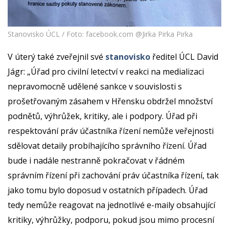
Stanovisko ÚCL / Foto: facebook.com @Jirka Pirka Pirka
V úterý také zveřejnil své
stanovisko
ředitel ÚCL David
Jágr: „Úřad pro civilní letectví v reakci na medializaci
nepravomocně udělené sankce v souvislosti s
prošetřovaným zásahem v Hřensku obdržel množství
podnětů, výhrůžek, kritiky, ale i podpory. Úřad při
respektování práv účastníka řízení nemůže veřejnosti
sdělovat detaily probíhajícího správního řízení. Úřad
bude i nadále nestranně pokračovat v řádném
správním řízení při zachování práv účastníka řízení, tak
jako tomu bylo doposud v ostatních případech. Úřad
tedy nemůže reagovat na jednotlivé e-maily obsahující
kritiky, výhrůžky, podporu, pokud jsou mimo procesní