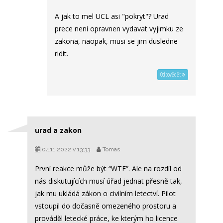
A jak to mel UCL asi "pokryt"? Urad
prece neni opravnen vydavat vyjimku ze
zakona, naopak, musi se jim dusledne
ridit.
Odpovědět
urad a zakon
04.11.2022 v 13:33
Tomas
První reakce může být “WTF”. Ale na rozdíl od
nás diskutujících musí úřad jednat přesně tak,
jak mu ukládá zákon o civilním letectví. Pilot
vstoupil do dočasně omezeného prostoru a
prováděl letecké práce, ke kterým ho licence