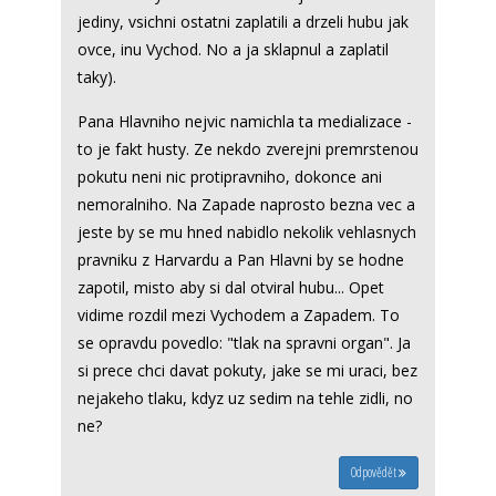
jediny, vsichni ostatni zaplatili a drzeli hubu jak
ovce, inu Vychod. No a ja sklapnul a zaplatil
taky).
Pana Hlavniho nejvic namichla ta medializace -
to je fakt husty. Ze nekdo zverejni premrstenou
pokutu neni nic protipravniho, dokonce ani
nemoralniho. Na Zapade naprosto bezna vec a
jeste by se mu hned nabidlo nekolik vehlasnych
pravniku z Harvardu a Pan Hlavni by se hodne
zapotil, misto aby si dal otviral hubu... Opet
vidime rozdil mezi Vychodem a Zapadem. To
se opravdu povedlo: "tlak na spravni organ". Ja
si prece chci davat pokuty, jake se mi uraci, bez
nejakeho tlaku, kdyz uz sedim na tehle zidli, no
ne?
Odpovědět