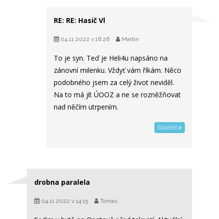
RE: RE: Hasič Vl
04.11.2022 v 16:26
Martin
To je syn. Teď je Heli4u napsáno na
zánovní milenku. Vždyť vám říkám. Něco
podobného jsem za celý život neviděl.
Na to má jít ÚOOZ a ne se rozněžňovat
nad něčím utrpením.
Odpovědět
drobna paralela
04.11.2022 v 14:15
Tomas