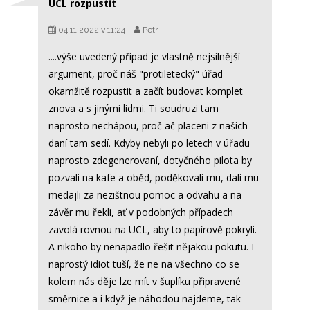
UCL rozpustit
04.11.2022 v 11:24
Petr
....výše uvedený případ je vlastně nejsilnější
argument, proč náš "protiletecký" úřad
okamžitě rozpustit a začít budovat komplet
znova a s jinými lidmi. Ti soudruzi tam
naprosto nechápou, proč ač placeni z našich
daní tam sedí. Kdyby nebyli po letech v úřadu
naprosto zdegenerovaní, dotyčného pilota by
pozvali na kafe a oběd, poděkovali mu, dali mu
medajli za nezištnou pomoc a odvahu a na
závěr mu řekli, ať v podobných případech
zavolá rovnou na UCL, aby to papírově pokryli.
A nikoho by nenapadlo řešit nějakou pokutu. I
naprostý idiot tuší, že ne na všechno co se
kolem nás děje lze mít v šuplíku připravené
směrnice a i když je náhodou najdeme, tak