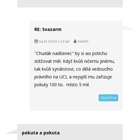
RE: Svazarm
04.11.2022 v 17:40
martin
"Chudák nadšenec" by si asi potichu
stěžovat měl. Když kvůli ničemu jinému,
tak kvůli synátorovi, co dělá vedoucího
právního na UCL a nejspíš mu zařizuje
pokuty 100 tis. místo 5 mil.
Odpovědět
pokuta a pokuta