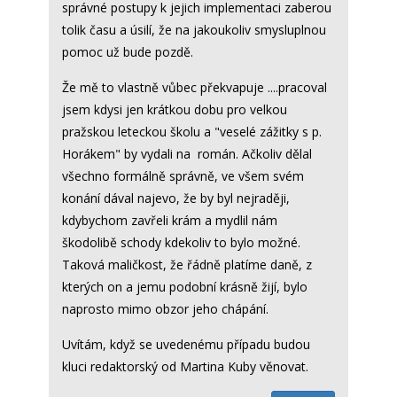
správné postupy k jejich implementaci zaberou
tolik času a úsilí, že na jakoukoliv smysluplnou
pomoc už bude pozdě.
Že mě to vlastně vůbec překvapuje ....pracoval
jsem kdysi jen krátkou dobu pro velkou
pražskou leteckou školu a "veselé zážitky s p.
Horákem" by vydali na román. Ačkoliv dělal
všechno formálně správně, ve všem svém
konání dával najevo, že by byl nejraději,
kdybychom zavřeli krám a mydlil nám
škodolibě schody kdekoliv to bylo možné.
Taková maličkost, že řádně platíme daně, z
kterých on a jemu podobní krásně žijí, bylo
naprosto mimo obzor jeho chápání.
Uvítám, když se uvedenému případu budou
kluci redaktorský od Martina Kuby věnovat.