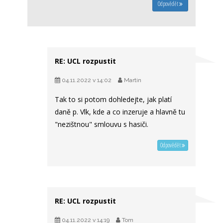
Odpovědět
RE: UCL rozpustit
04.11.2022 v 14:02
Martin
Tak to si potom dohledejte, jak platí
daně p. Vlk, kde a co inzeruje a hlavně tu
"nezištnou" smlouvu s hasiči.
Odpovědět
RE: UCL rozpustit
04.11.2022 v 14:19
Tom