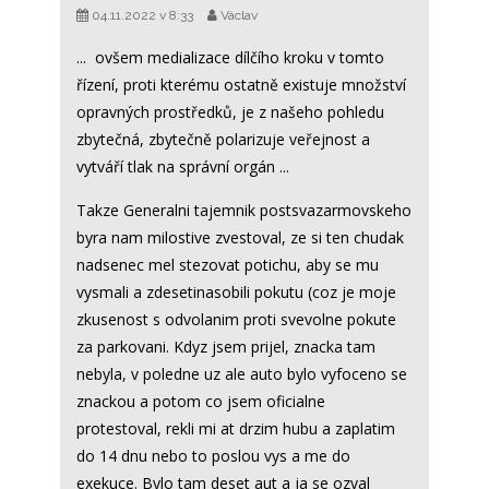
04.11.2022 v 8:33
Václav
... ovšem medializace dílčího kroku v tomto
řízení, proti kterému ostatně existuje množství
opravných prostředků, je z našeho pohledu
zbytečná, zbytečně polarizuje veřejnost a
vytváří tlak na správní orgán ...
Takze Generalni tajemnik postsvazarmovskeho
byra nam milostive zvestoval, ze si ten chudak
nadsenec mel stezovat potichu, aby se mu
vysmali a zdesetinasobili pokutu (coz je moje
zkusenost s odvolanim proti svevolne pokute
za parkovani. Kdyz jsem prijel, znacka tam
nebyla, v poledne uz ale auto bylo vyfoceno se
znackou a potom co jsem oficialne
protestoval, rekli mi at drzim hubu a zaplatim
do 14 dnu nebo to poslou vys a me do
exekuce. Bylo tam deset aut a ja se ozval