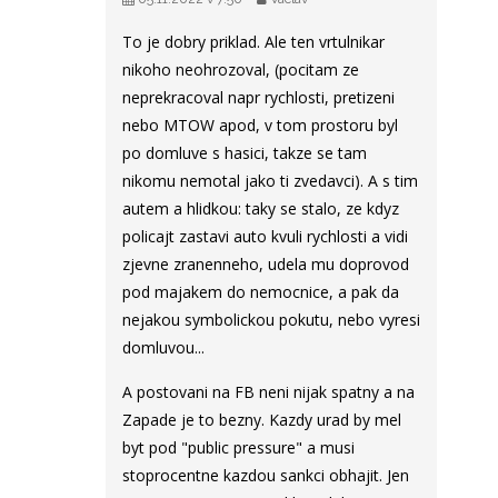
To je dobry priklad. Ale ten vrtulnikar
nikoho neohrozoval, (pocitam ze
neprekracoval napr rychlosti, pretizeni
nebo MTOW apod, v tom prostoru byl
po domluve s hasici, takze se tam
nikomu nemotal jako ti zvedavci). A s tim
autem a hlidkou: taky se stalo, ze kdyz
policajt zastavi auto kvuli rychlosti a vidi
zjevne zranenneho, udela mu doprovod
pod majakem do nemocnice, a pak da
nejakou symbolickou pokutu, nebo vyresi
domluvou...
A postovani na FB neni nijak spatny a na
Zapade je to bezny. Kazdy urad by mel
byt pod "public pressure" a musi
stoprocentne kazdou sankci obhajit. Jen