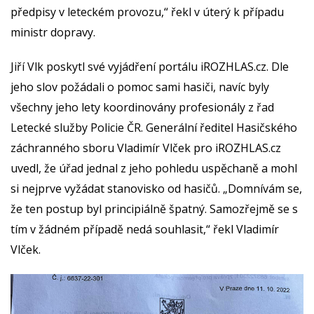
předpisy v leteckém provozu,“ řekl v úterý k případu
ministr dopravy.
Jiří Vlk poskytl své vyjádření portálu iROZHLAS.cz. Dle
jeho slov požádali o pomoc sami hasiči, navíc byly
všechny jeho lety koordinovány profesionály z řad
Letecké služby Policie ČR. Generální ředitel Hasičského
záchranného sboru Vladimír Vlček pro iROZHLAS.cz
uvedl, že úřad jednal z jeho pohledu uspěchaně a mohl
si nejprve vyžádat stanovisko od hasičů. „Domnívám se,
že ten postup byl principiálně špatný. Samozřejmě se s
tím v žádném případě nedá souhlasit,“ řekl Vladimír
Vlček.