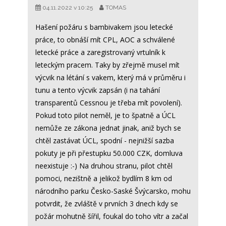
04.11.2022 v 10:25
TOMAS
Hašení požáru s bambivakem jsou letecké
práce, to obnáší mít CPL, AOC a schválené
letecké práce a zaregistrovaný vrtulník k
leteckým pracem. Taky by zřejmě musel mít
výcvik na létání s vakem, který má v průměru i
tunu a tento výcvik zapsán (i na tahání
transparentů Cessnou je třeba mít povolení).
Pokud toto pilot neměl, je to špatně a ÚCL
nemůže ze zákona jednat jinak, aniž bych se
chtěl zastávat ÚCL, spodní - nejnižší sazba
pokuty je při přestupku 50.000 CZK, domluva
neexistuje :-) Na druhou stranu, pilot chtěl
pomoci, nezištně a jelikož bydlím 8 km od
národního parku Česko-Saské Švýcarsko, mohu
potvrdit, že zvláště v prvních 3 dnech kdy se
požár mohutně šířil, foukal do toho vítr a začal