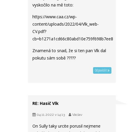
vyskočilo na mě toto:
https://www.caa.cz/wp-
content/uploads/2022/04/Vlk_web-
CV.pdf?
cb=b1271a1cd66c80abd10e759f698b7ee8
Znamená to snad, že si ten pan Vlk dal
pokutu sám sobě ?????
Odpovědět
RE: Hasič Vlk
04.11.2022 v 14:13
Václav
On Sully taky urcite porusil nejmene