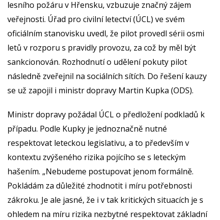
lesního požáru v Hřensku, vzbuzuje značný zájem
veřejnosti. Úřad pro civilní letectví (ÚCL) ve svém
oficiálním stanovisku uvedl, že pilot provedl sérii osmi
letů v rozporu s pravidly provozu, za což by měl být
sankcionován. Rozhodnutí o udělení pokuty pilot
následně zveřejnil na sociálních sítích. Do řešení kauzy
se už zapojil i ministr dopravy Martin Kupka (ODS).
Ministr dopravy požádal ÚCL o předložení podkladů k
případu. Podle Kupky je jednoznačně nutné
respektovat leteckou legislativu, a to především v
kontextu zvýšeného rizika pojícího se s leteckým
hašením. „Nebudeme postupovat jenom formálně.
Pokládám za důležité zhodnotit i míru potřebnosti
zákroku. Je ale jasné, že i v tak kritických situacích je s
ohledem na míru rizika nezbytné respektovat základní