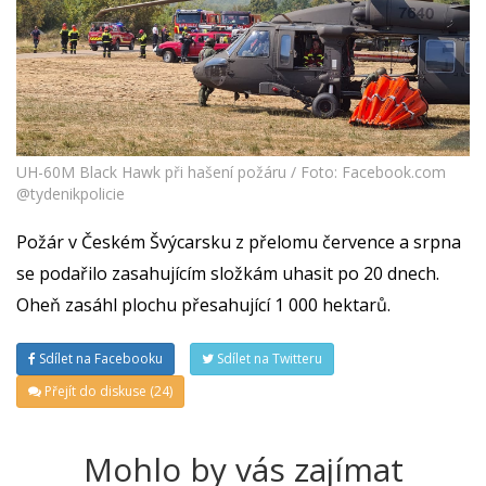
UH-60M Black Hawk při hašení požáru / Foto: Facebook.com
@tydenikpolicie
Požár v Českém Švýcarsku z přelomu července a srpna
se podařilo zasahujícím složkám uhasit po 20 dnech.
Oheň zasáhl plochu přesahující 1 000 hektarů.
Sdílet na Facebooku
Sdílet na Twitteru
Přejít do diskuse (24)
Mohlo by vás zajímat