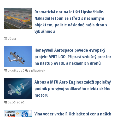
Dramatická noc na letišti Lipsko/Halle.
Nákladní letoun se střetl s neznámým
objektem, policie následně našla dron s
výbušninou
Včera
Honeywell Aerospace povede evropský
projekt VERTI-GO. Připraví vzdušný prostor
na nástup eVTOL a nákladních dronů
05.08.2026
1 příspěvek
Airbus a MTU Aero Engines založí společný
podnik pro vývoj vodíkového elektrického
motoru
01.08.2026
Vlna veder vrcholí. Ochlaďte si cenu našich