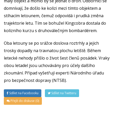
malý objekt a mohlo by se jednat o dron. Odborníci se
domnívají, že došlo ke kolizi mezi tímto objektem a
stíhacím letounem, čemuž odpovídá i prudká změna
trajektorie letu. Tím se bohužel Kingcobra dostala do
kolizního kurzu s druhoválečným bombardérem.
Oba letouny se po srážce doslova roztrhly a jejich
trosky dopadly na travnatou plochu letiště. Během
letecké nehody přišlo o život šest členů posádek. Vraky
obou letadel jsou uchovávány pro účely dalšího
zkoumání. Případ vyšetřují experti Národního úřadu
pro bezpečnost dopravy (NTSB).
Sdílet na Facebooku
Sdílet na Twitteru
Přejít do diskuse (0)