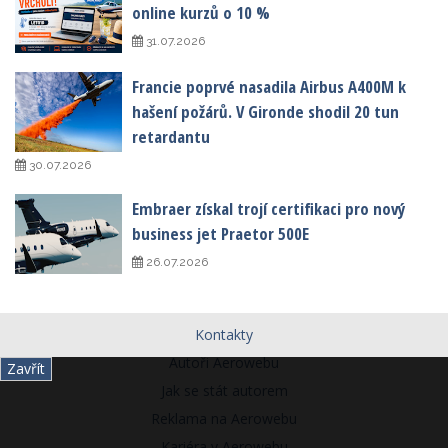
online kurzů o 10 %
31.07.2026
Francie poprvé nasadila Airbus A400M k
hašení požárů. V Gironde shodil 20 tun
retardantu
30.07.2026
Embraer získal trojí certifikaci pro nový
business jet Praetor 500E
26.07.2026
Kontakty
Autoři Aerowebu
Zavřít
Jak se stát autorem
Reklama na Aerowebu
Kariéra v Aerowebu