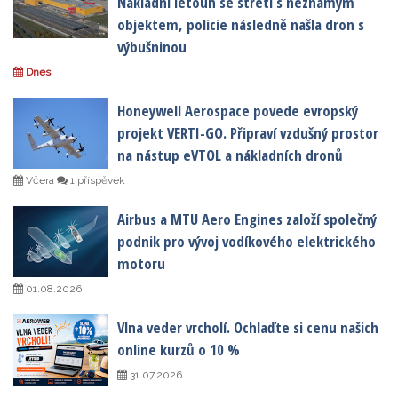
Nákladní letoun se střetl s neznámým
objektem, policie následně našla dron s
výbušninou
Dnes
Honeywell Aerospace povede evropský
projekt VERTI-GO. Připraví vzdušný prostor
na nástup eVTOL a nákladních dronů
Včera
1 příspěvek
Airbus a MTU Aero Engines založí společný
podnik pro vývoj vodíkového elektrického
motoru
01.08.2026
Vlna veder vrcholí. Ochlaďte si cenu našich
online kurzů o 10 %
31.07.2026