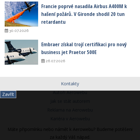
Francie poprvé nasadila Airbus A400M k
hašení požárů. V Gironde shodil 20 tun
retardantu
30.07.2026
Embraer získal trojí certifikaci pro nový
business jet Praetor 500E
26.07.2026
Kontakty
Autoři Aerowebu
Zavřít
Jak se stát autorem
Reklama na Aerowebu
Kariéra v Aerowebu
Máte připomínku nebo námět k Aerowebu? Budeme potěšeni
za každý Váš nápad.