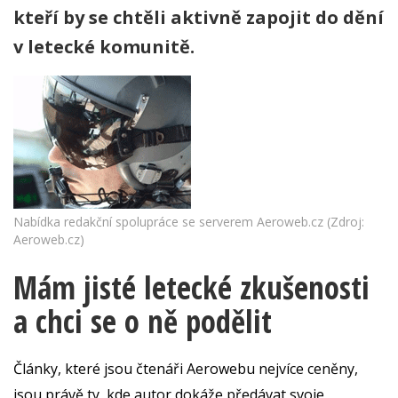
kteří by se chtěli aktivně zapojit do dění
v letecké komunitě.
Nabídka redakční spolupráce se serverem Aeroweb.cz (Zdroj:
Aeroweb.cz)
Mám jisté letecké zkušenosti
a chci se o ně podělit
Články, které jsou čtenáři Aerowebu nejvíce ceněny,
jsou právě ty, kde autor dokáže předávat svoje