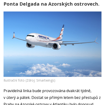
Ponta Delgada na Azorských ostrovech.
Ilustrační foto (Zdroj: Smartwings)
Pravidelná linka bude provozována dvakrát týdně,
v úterý a pátek. Dostat se přímým letem bez přestupů z
Prahy na Azorské ostrovy v Atlantiku bylo doposud