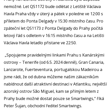
nemožné. Let QS1172 bude odlétat z Letiště Václava
Havla Praha vždy v úterý a pátek v poledne ve 12:00 s
příletem do Ponta Delgady v 15:30 místního času. Pro
zpáteční let QS1173 z Ponta Delgady do Prahy počítá
letový řád s odletem v 16:15 místního času a na Letišti
Václava Havla letadlo přistane ve 22:50.
„Spojujeme pravidelnými linkami Prahu s Kanárskými
ostrovy – Tenerife (od 6.5. 2024 denně), Gran Canaria,
Lanzarote, Fuerteventura, portugalskou Madeirou a
jsme rádi, že od dubna můžeme našim zákazníkům
nabídnout další atraktivní destinaci v Atlantiku, největší
azorský ostrov São Miguel, kam se přímým letem z
Prahy bude možné dostat pouze se Smartwings,“ říká
Peter Šujan, obchodní ředitel Smartwings.