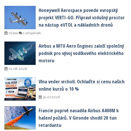
Honeywell Aerospace povede evropský
projekt VERTI-GO. Připraví vzdušný prostor
na nástup eVTOL a nákladních dronů
Včera
1 příspěvek
Airbus a MTU Aero Engines založí společný
podnik pro vývoj vodíkového elektrického
motoru
01.08.2026
Vlna veder vrcholí. Ochlaďte si cenu našich
online kurzů o 10 %
31.07.2026
Francie poprvé nasadila Airbus A400M k
hašení požárů. V Gironde shodil 20 tun
retardantu