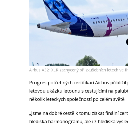
Airbus A321XLR zachycený při zkušebních letech ve f
Progres potřebných certifikací Airbus přiblíži
letovou ukázku letounu s cestujícími na palub
několik leteckých společností po celém světě.
„Jsme na dobré cestě k tomu získat finální cer
hlediska harmonogramu, ale i z hlediska výsled