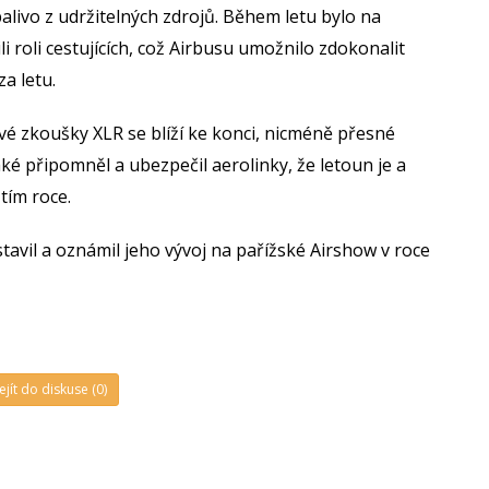
alivo z udržitelných zdrojů. Během letu bylo na
i roli cestujících, což Airbusu umožnilo zdokonalit
za letu.
ové zkoušky XLR se blíží ke konci, nicméně přesné
ké připomněl a ubezpečil aerolinky, že letoun je a
tím roce.
avil a oznámil jeho vývoj na pařížské Airshow v roce
ejít do diskuse (0)