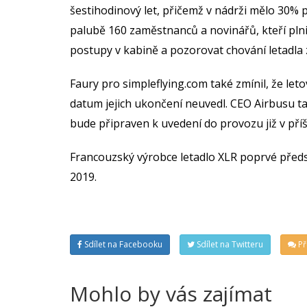
šestihodinový let, přičemž v nádrži mělo 30% p
palubě 160 zaměstnanců a novinářů, kteří plnil
postupy v kabině a pozorovat chování letadla 
Faury pro simpleflying.com také zmínil, že let
datum jejich ukončení neuvedl. CEO Airbusu ta
bude připraven k uvedení do provozu již v příš
Francouzský výrobce letadlo XLR poprvé předst
2019.
Sdílet na Facebooku
Sdílet na Twitteru
Př
Mohlo by vás zajímat