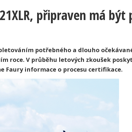
321XLR, připraven má být p
mpletováním potřebného a dlouho očekávané
tím roce. V průběhu letových zkoušek poskyt
e Faury informace o procesu certifikace.