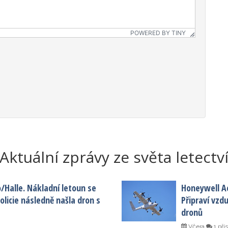
POWERED BY TINY
Aktuální zprávy ze světa letectv
o/Halle. Nákladní letoun se
Honeywell A
licie následně našla dron s
Připraví vzd
dronů
Včera
1 pří