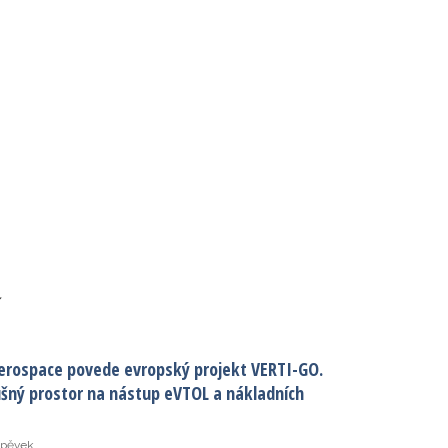
í
erospace povede evropský projekt VERTI-GO.
ušný prostor na nástup eVTOL a nákladních
spěvek