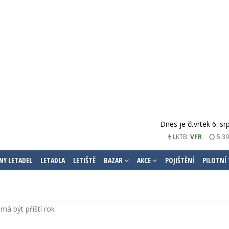
Dnes je čtvrtek 6. s
LKTB:
VFR
5:39
NY LETADEL
LETADLA
LETIŠTĚ
BAZAR
AKCE
POJIŠTĚNÍ
PILOTNÍ
má být příští rok