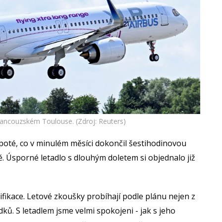
rancouzském Toulouse. (Zdroj: Reuters)
l poté, co v minulém měsíci dokončil šestihodinovou
ě. Úsporné letadlo s dlouhým doletem si objednalo již
tifikace. Letové zkoušky probíhají podle plánu nejen z
ků. S letadlem jsme velmi spokojeni - jak s jeho