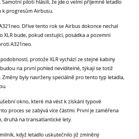
Samotní piloti hlásili, že jde o velmi příjemné letadlo
om k progresům Airbusu.
k A321neo. Dříve tento rok se Airbus dokonce nechal
o XLR bude, pokud cestující, posádka a pozemní
proti A321neo.
e podobností, protože XLR vychází ze stejné kabiny
budou na první pohled neviditelné, týkají se totiž
. Změny byly navrženy speciálně pro tento typ letadla,
obu.
kušební okno, které má vést k získání typové
ento proces se zabývá více částmi. První je zaměřena
, druhá na transatlantické lety.
ník, když letadlo uskutečnilo již zmíněný