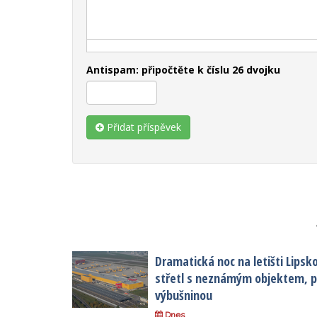
Antispam: připočtěte k číslu 26 dvojku
Přidat příspěvek
Dramatická noc na letišti Lipsk
střetl s neznámým objektem, po
výbušninou
Dnes