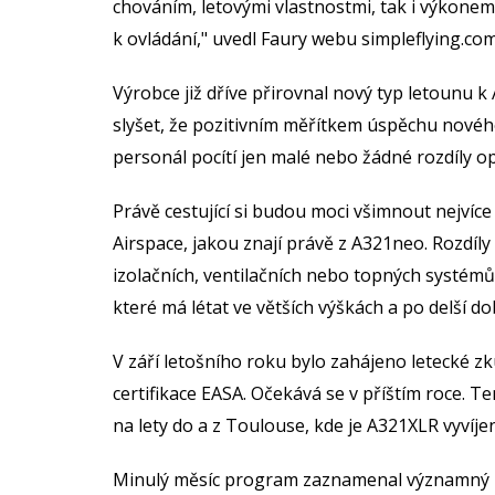
chováním, letovými vlastnostmi, tak i výkonem. 
k ovládání," uvedl Faury webu simpleflying.c
Výrobce již dříve přirovnal nový typ letounu 
slyšet, že pozitivním měřítkem úspěchu novéh
personál pocítí jen malé nebo žádné rozdíly o
Právě cestující si budou moci všimnout nejvíc
Airspace, jakou znají právě z A321neo. Rozdíly 
izolačních, ventilačních nebo topných systémů
které má létat ve větších výškách a po delší d
V září letošního roku bylo zahájeno letecké z
certifikace EASA. Očekává se v příštím roce. T
na lety do a z Toulouse, kde je A321XLR vyvíjen
Minulý měsíc program zaznamenal významný mil