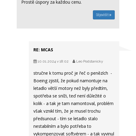
Prostě úspory za každou cenu.
Odpovědět
RE: MCAS
10.01.2024 v 18:02
Leo Podstanicky
stručne k tomu proč je řeč o penězích -
Boeing zjistil, že pokud namontuje na
letadlo větší motory než byly předtím,
spotřeba se sníži, teď není důležité o
kolik - a tak je tam namontoval, problém
však vznikl tím, že je musel trochu
předsunout - tím se letadlo stalo
nestabilním a bylo potřeba to
vykompenzovat softvérem - a tak vyvinul