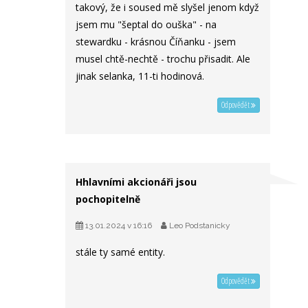
takový, že i soused mě slyšel jenom když
jsem mu "šeptal do ouška" - na
stewardku - krásnou Číňanku - jsem
musel chtě-nechtě - trochu přisadit. Ale
jinak selanka, 11-ti hodinová.
Odpovědět
Hhlavními akcionáři jsou
pochopitelně
13.01.2024 v 16:16
Leo Podstanicky
stále ty samé entity.
Odpovědět