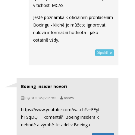
v tichosti MCAS.
Ještě poznámka k oficiálním prohlášením
Boeingu - klidně je můžete ignorovat,
nulová informační hodnota - jako
ostatně vždy.
Odpovědět
Boeing insider hovoří
09.01.2024 v 21:02
honza
https://www.youtube.com/watch?v=EEgt-
hTSqDQ komentář Boeing insidera k
nehodě a výrobě letadel v Boeingu