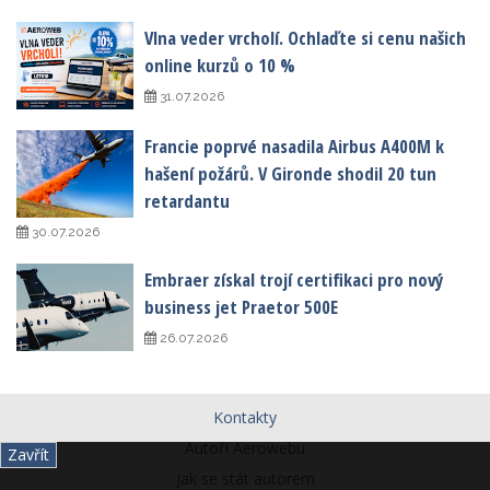
Vlna veder vrcholí. Ochlaďte si cenu našich
online kurzů o 10 %
31.07.2026
Francie poprvé nasadila Airbus A400M k
hašení požárů. V Gironde shodil 20 tun
retardantu
30.07.2026
Embraer získal trojí certifikaci pro nový
business jet Praetor 500E
26.07.2026
Kontakty
Autoři Aerowebu
Zavřít
Jak se stát autorem