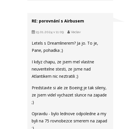
RE: porovnání s Airbusem
15.01.2024 v 11:09
Vaclav
Letels s Dreamlinerem? Ja jo. To je,
Pane, pohadka ;)
I kdyz chapu, ze jsem mel vlastne
neuveritelne stesti, ze jsme nad
Atlantikem nic neztratili ;)
Predstavte si ale ze Boeing je tak sileny,
ze jsem videl vychazet slunce na zapade
;)
Opravdu - bylo lednove odpoledne a my
byli na 75 rovnobezce smerem na zapad
;)