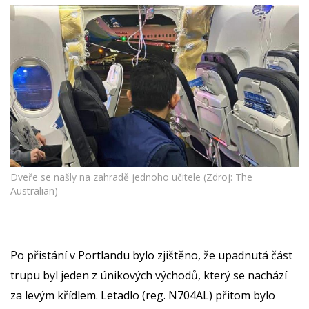
Dveře se našly na zahradě jednoho učitele (Zdroj: The
Australian)
Po přistání v Portlandu bylo zjištěno, že upadnutá část
trupu byl jeden z únikových východů, který se nachází
za levým křídlem. Letadlo (reg. N704AL) přitom bylo