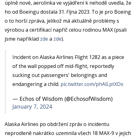
úplně nové, aerolinka ve vyjádření k nehodě uvedla, že
ho od Boeingu dostala 31. října 2023. To je pro Boeing
o to horší zpráva, jelikož má aktuálně problémy s
výrobou a certifikací napříč celou rodinou MAX (psali
jsme například
zde
a
zde
).
Incident on Alaska Airlines Flight 1282 as a piece
of the wall popped off mid-flight, reportedly
sucking out passengers' belongings and
endangering a child.
pic.twitter.com/phAlLptXDx
— Echos of Wisdom (@EchosofWisdom)
January 7, 2024
Alaska Airlines po obdržení zpráv o incidentu
neprodleně nakrátko uzemnila všech 18 MAX-9 v jejich