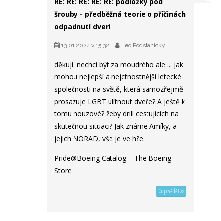
RE: RE: RE: RE: RE: podložky pod
šrouby - předběžná teorie o příčinách
odpadnutí dverí
13.01.2024 v 15:32
Leo Podstanicky
děkuji, nechci být za moudrého ale ... jak
mohou nejlepší a nejctnostnější letecké
společnosti na světě, která samozřejmě
prosazuje LGBT ulítnout dveře? A ještě k
tomu nouzové? žeby drill cestujících na
skutečnou situaci? Jak známe Amíky, a
jejich NORAD, vše je ve hře.
Pride@Boeing Catalog – The Boeing
Store
Odpovědět