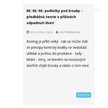
RE: RE: RE: podložky pod šrouby -
předběžná teorie o příčinách
odpadnutí dverí
12.01.2024 v 19:11
Leo Podstanicky
Boeing je příliš velký - tak se může stát
že principy kontroly kvality se nedokáží
uhlídat a pošlou do produkce - tady -
létání - stroj, ve kterém na nouzových
dveřích chybí šrouby a nikdo o tom neví.
Odpovědět