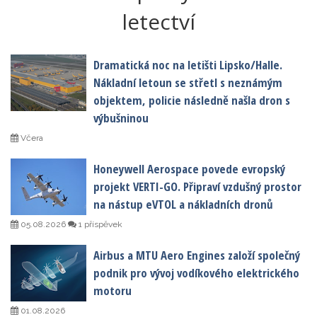
letectví
Dramatická noc na letišti Lipsko/Halle.
Nákladní letoun se střetl s neznámým
objektem, policie následně našla dron s
výbušninou
Včera
Honeywell Aerospace povede evropský
projekt VERTI-GO. Připraví vzdušný prostor
na nástup eVTOL a nákladních dronů
05.08.2026
1 příspěvek
Airbus a MTU Aero Engines založí společný
podnik pro vývoj vodíkového elektrického
motoru
01.08.2026