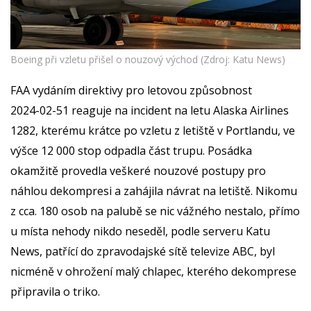
Boeing při vzletu přišel o nouzový východ (Zdroj: Katu News)
FAA vydáním direktivy pro letovou způsobnost
20
24
-
02
-
5
1 reaguje na incident na letu Alaska Airlines
1282, kterému krátce po vzletu z letiště v Portlandu, ve
výšce 12 000 stop odpadla část trupu. Posádka
okamžitě provedla veškeré nouzové postupy pro
náhlou dekompresi a zahájila návrat na letiště. Nikomu
z cca. 180 osob na palubě se nic vážného nestalo, přímo
u místa nehody nikdo neseděl, podle serveru Katu
News, patřící do zpravodajské sítě televize ABC, byl
nicméně v ohrožení malý chlapec, kterého dekomprese
připravila o triko.