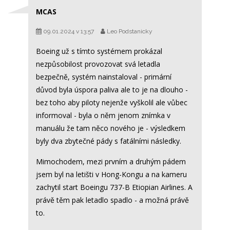
MCAS
09.01.2024 v 13:57
Leo Podstanicky
Boeing už s tímto systémem prokázal
nezpůsobilost provozovat svá letadla
bezpečně, systém nainstaloval - primární
důvod byla úspora paliva ale to je na dlouho -
bez toho aby piloty nejenže vyškolil ale vůbec
informoval - byla o něm jenom znímka v
manuálu že tam něco nového je - výsledkem
byly dva zbytečné pády s fatálními následky.
Mimochodem, mezi prvním a druhým pádem
jsem byl na letišti v Hong-Kongu a na kameru
zachytil start Boeingu 737-B Etiopian Airlines. A
právě těm pak letadlo spadlo - a možná právě
to.