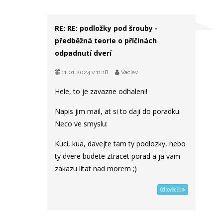
RE: RE: podložky pod šrouby -
předběžná teorie o příčinách
odpadnutí dverí
11.01.2024 v 11:18
Vaclav
Hele, to je zavazne odhaleni!
Napis jim mail, at si to daji do poradku.
Neco ve smyslu:
Kuci, kua, davejte tam ty podlozky, nebo
ty dvere budete ztracet porad a ja vam
zakazu litat nad morem ;)
Odpovědět