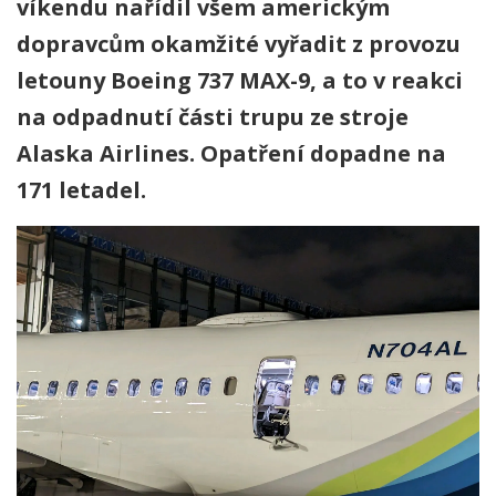
víkendu nařídil všem americkým
dopravcům okamžité vyřadit z provozu
letouny Boeing 737 MAX-9, a to v reakci
na odpadnutí části trupu ze stroje
Alaska Airlines. Opatření dopadne na
171 letadel.