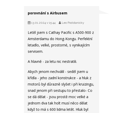
porovnání s Airbusem
13.01.2024 v 15:44
Leo Podstanicky
Letěl jsem s Cathay Pacific s A500-900 z
Amsterdamu do Hong-Kongu. Perfektní
letadlo, velké, prostorné, s vynikajícím
servisem.
A hlavně - za letu nic nestratili.
Abych jenom nechválil - seděl jsem u
křídla - jeho zadní konstrukce - a hluk z
motorů byl důrazně slyšet i při kruizingu,
snad jenom při sestupu to přestalo- Co
se dá dělat - jsou prostě moc velké a
jednom dva tak holt musí něco dělat
když to má s 600 lidma letět. Hluk byl