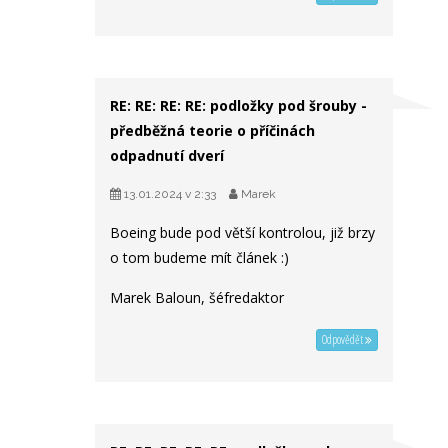
RE: RE: RE: RE: podložky pod šrouby -
předběžná teorie o příčinách
odpadnutí dverí
13.01.2024 v 2:33
Marek
Boeing bude pod větší kontrolou, již brzy
o tom budeme mít článek :)
Marek Baloun, šéfredaktor
Odpovědět