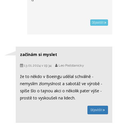
Odpovědět
začínám si myslet
13.01.2024 v 19:34
Leo Podstanicky
že to někdo v Boeingu udělal schválně -
nemyslím zlomyslnost a sabotáž ve výrobě -
spíše šlo o tajnou akci o několik pater výše -
prostě to vyskoušeli na lidech.
Odpovědět