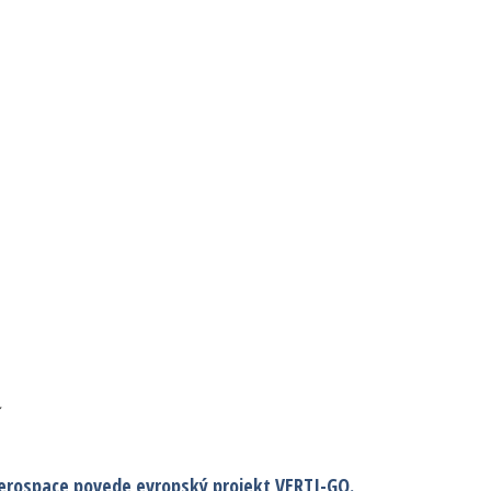
í
erospace povede evropský projekt VERTI-GO.