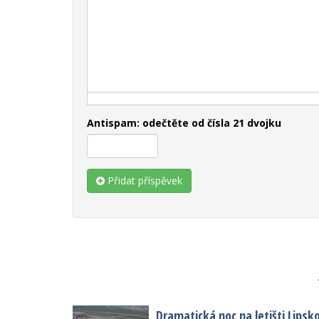
Antispam: odečtěte od čísla 21 dvojku
Přidat příspěvek
Dramatická noc na letišti Lipsk