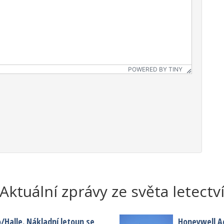
POWERED BY TINY
Aktuální zprávy ze světa letectv
o/Halle. Nákladní letoun se
Honeywell A