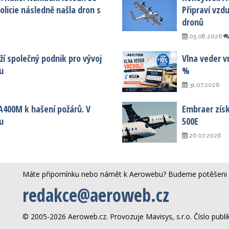
licie následně našla dron s
Připraví vzd
dronů
05.08.2026
í společný podnik pro vývoj
Vlna veder vr
u
%
31.07.2026
A400M k hašení požárů. V
Embraer získa
u
500E
26.07.2026
Máte připomínku nebo námět k Aerowebu? Budeme potěšeni 
redakce@aeroweb.cz
© 2005-2026 Aeroweb.cz. Provozuje Mavisys, s.r.o. Číslo publ