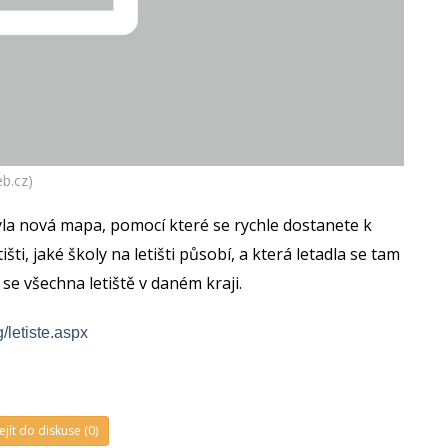
eb.cz)
byla nová mapa, pomocí které se rychle dostanete k
šti, jaké školy na letišti působí, a která letadla se tam
í se všechna letiště v daném kraji.
/letiste.aspx
ejít do diskuse (0)