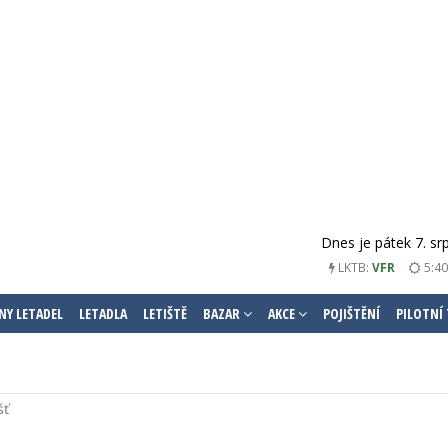
Dnes je pátek 7. sr
LKTB:
VFR
5:40
NY LETADEL
LETADLA
LETIŠTĚ
BAZAR
AKCE
POJIŠTĚNÍ
PILOTNÍ
šť