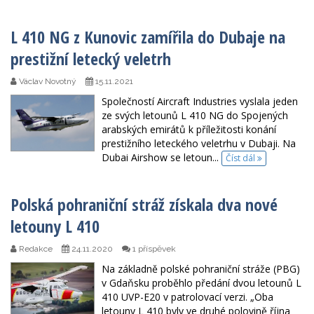
L 410 NG z Kunovic zamířila do Dubaje na
prestižní letecký veletrh
Václav Novotný
15.11.2021
Společností Aircraft Industries vyslala jeden
ze svých letounů L 410 NG do Spojených
arabských emirátů k příležitosti konání
prestižního leteckého veletrhu v Dubaji. Na
Dubai Airshow se letoun...
Číst dál
Polská pohraniční stráž získala dva nové
letouny L 410
Redakce
24.11.2020
1 příspěvek
Na základně polské pohraniční stráže (PBG)
v Gdaňsku proběhlo předání dvou letounů L
410 UVP-E20 v patrolovací verzi. „Oba
letouny L 410 byly ve druhé polovině října