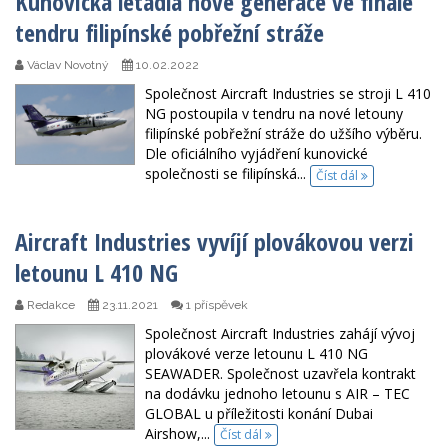
Kunovická letadla nové generace ve finále
tendru filipínské pobřežní stráže
Václav Novotný
10.02.2022
Společnost Aircraft Industries se stroji L 410
NG postoupila v tendru na nové letouny
filipínské pobřežní stráže do užšího výběru.
Dle oficiálního vyjádření kunovické
společnosti se filipínská...
Číst dál
Aircraft Industries vyvíjí plovákovou verzi
letounu L 410 NG
Redakce
23.11.2021
1 příspěvek
Společnost Aircraft Industries zahájí vývoj
plovákové verze letounu L 410 NG
SEAWADER. Společnost uzavřela kontrakt
na dodávku jednoho letounu s AIR – TEC
GLOBAL u příležitosti konání Dubai
Airshow,...
Číst dál