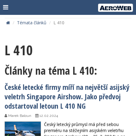
Témata článků
L 410
L 410
Články na téma L 410:
České letecké firmy míří na největší asijský
veletrh Singapore Airshow. Jako předvoj
odstartoval letoun L 410 NG
Marek Baloun
12.02.2024
Český letecký průmysl má před sebou
premiéru na stěžejním asijském veletrhu