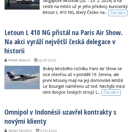
Singapore Airshow (20. - 25. 2. 2024) a na
cestě na místo už je jeho předvoj: kunovický
letoun L 410 NG, který Česko na...
Číst dál
Letoun L 410 NG přistál na Paris Air Show.
Na akci vyráží největší česká delegace v
historii
Marek Baloun
15.06.2023
Brány letošního ročníku Paris Air Show se
sice otevřou až v pondělí 19. června, ale
první letouny mají na její domovské letiště
Le Bourget namířeno už teď. Nechybí mezi
nimi dvojice českých strojů L...
Číst dál
Omnipol v Indonésii uzavřel kontrakty s
novými klienty
Václav Novotný
07.11.2022