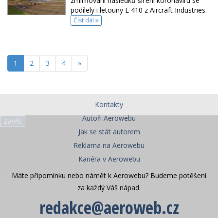
zmírňování následků šíření koronaviru se
podílely i letouny L 410 z Aircraft Industries.
Číst dál
1
2
3
4
»
Kontakty
Autoři Aerowebu
Zavřít
Jak se stát autorem
Reklama na Aerowebu
Kariéra v Aerowebu
Máte připomínku nebo námět k Aerowebu? Budeme potěšeni
za každý Váš nápad.
redakce@aeroweb.cz