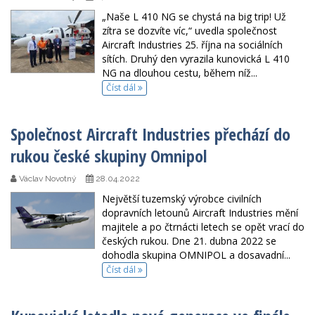
„Naše L 410 NG se chystá na big trip! Už
zítra se dozvíte víc,“ uvedla společnost
Aircraft Industries 25. října na sociálních
sítích. Druhý den vyrazila kunovická L 410
NG na dlouhou cestu, během níž...
Číst dál
Společnost Aircraft Industries přechází do
rukou české skupiny Omnipol
Václav Novotný
28.04.2022
Největší tuzemský výrobce civilních
dopravních letounů Aircraft Industries mění
majitele a po čtrnácti letech se opět vrací do
českých rukou. Dne 21. dubna 2022 se
dohodla skupina OMNIPOL a dosavadní...
Číst dál