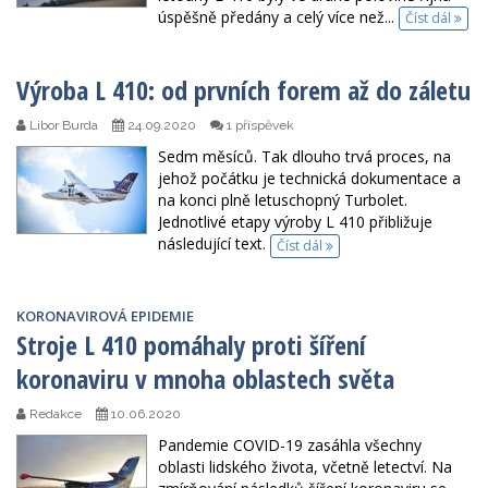
úspěšně předány a celý více než...
Číst dál
Výroba L 410: od prvních forem až do záletu
Libor Burda
24.09.2020
1 příspěvek
Sedm měsíců. Tak dlouho trvá proces, na
jehož počátku je technická dokumentace a
na konci plně letuschopný Turbolet.
Jednotlivé etapy výroby L 410 přibližuje
následující text.
Číst dál
KORONAVIROVÁ EPIDEMIE
Stroje L 410 pomáhaly proti šíření
koronaviru v mnoha oblastech světa
Redakce
10.06.2020
Pandemie COVID-19 zasáhla všechny
oblasti lidského života, včetně letectví. Na